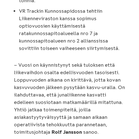
tonnia.
VR Trackin Kunnossapidossa tehtiin
Liikenneviraston kanssa sopimus
optiovuosien käyttämisestä
ratakunnossapitoalueella nro 7 ja
kunnossapitoalueen nro 2 allianssissa
sovittiin toiseen vaiheeseen siirtymisestä.
– Vuosi on käynnistynyt sekä tuloksen että
liikevaihdon osalta edellisvuoden tasoisesti.
Loppuvuoden aikana on kirittävä, jotta kovan
kasvuvuoden jälkeen pysytään kasvu-uralla. On
ilahduttavaa, että junaliikenne kasvatti
edelleen suosiotaan matkamäärillä mitattuna.
Yhtiö jatkaa toimenpiteitä, joilla
asiakastyytyväisyyttä ja samaan aikaan
operatiivista tehokkuutta parannetaan,
toimitusjohtaja
Rolf Jansson
sanoo.