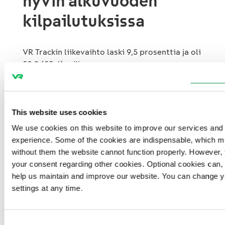
hyvin alkuvuoden
kilpailutuksissa
VR Trackin liikevaihto laski 9,5 prosenttia ja oli
50,2 (55,4) miljoonaa euroa
tammi−maaliskuussa. Liikevaihdon laskun
pääsyynä oli rakentamisen projektien
vähäisempi määrä.
This website uses cookies
Kauden tärkeimpiä tapahtumia olivat Misi-
We use cookies on this website to improve our services and
Kemijärvivälin päällysrakenne- ja Raaseporin
experience. Some of the cookies are indispensable, which m
matkakeskus -urakan voitot rakentamisessa.
without them the website cannot function properly. However, 
Kunnossapidossa tehtiin sopimus
your consent regarding other cookies. Optional cookies can,
Liikenneviraston kanssa ratakunnossapitoalue
help us maintain and improve our website. You can change y
7:n optiovuosien käyttämisestä ja
settings at any time.
kunnossapitoalueen 2 allianssissa sovittiin
toiseen vaiheeseen siirtymisestä. Tampereen
Consent
raitiotieallianssissa tehtiin yhdessä YIT:n ja