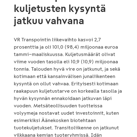
kuljetusten kysyntä
jatkuu vahvana
VR Transpointin liikevaihto kasvoi 2,7
prosenttia ja oli 101,0 (98,4) miljoonaa euroa
tammi−maaliskuussa. Kuljetusmäärät olivat
viime vuoden tasolla eli 10,9 (10,9) miljoonaa
tonnia. Talouden hyvä vire on jatkunut, ja sekä
kotimaan että kansainvälisen junaliikenteen
kysyntä on ollut vahvaa. Erityisesti kotimaan
raakapuun kuljetustarve on korkealla tasolla ja
hyvän kysynnän ennakoidaan jatkuvan läpi
vuoden. Metsäteollisuuden tuotteissa
volyymeja nostavat uudet investoinnit, kuten
esimerkiksi Äänekosken biotehtaan
tuotekuljetukset. Transitoliikenne on jatkunut
vilkkaana kemian tuoteryhmissä. Idän