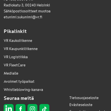
Radiokatu 3, 00240 Helsinki
Sähkö­posti­osoitteet muotoa
etunimi.sukunimi@vr.fi
Pikalinkit
VR Kaukoliikenne
VR Kaupunkiliikenne
VR Logistiikka
VR FleetCare
Medialle
Avoimet työpaikat
Whistleblowing-kanava
Seuraa meitä
Tietosuojaseloste
Evästeseloste