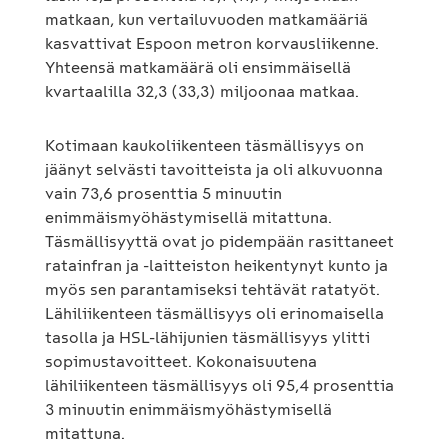
matkaan, kun vertailuvuoden matkamääriä
kasvattivat Espoon metron korvausliikenne.
Yhteensä matkamäärä oli ensimmäisellä
kvartaalilla 32,3 (33,3) miljoonaa matkaa.
Kotimaan kaukoliikenteen täsmällisyys on
jäänyt selvästi tavoitteista ja oli alkuvuonna
vain 73,6 prosenttia 5 minuutin
enimmäismyöhästymisellä mitattuna.
Täsmällisyyttä ovat jo pidempään rasittaneet
ratainfran ja -laitteiston heikentynyt kunto ja
myös sen parantamiseksi tehtävät ratatyöt.
Lähiliikenteen täsmällisyys oli erinomaisella
tasolla ja HSL-lähijunien täsmällisyys ylitti
sopimustavoitteet. Kokonaisuutena
lähiliikenteen täsmällisyys oli 95,4 prosenttia
3 minuutin enimmäismyöhästymisellä
mitattuna.