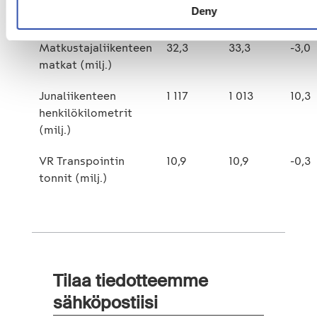
Deny
euroa)
Matkustajaliikenteen
32,3
33,3
-3,0
matkat (milj.)
Junaliikenteen
1 117
1 013
10,3
henkilökilometrit
(milj.)
VR Transpointin
10,9
10,9
-0,3
tonnit (milj.)