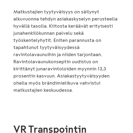
Matkustajien tyytyväisyys on säilynyt
alkuvuonna tehdyn asiakaskyselyn perusteella
hyvällä tasolla. Kiitosta keräävät erityisesti
junahenkilökunnan palvelu sekä
työskentelyhytit. Eniten parannusta on
tapahtunut tyytyväisyydessä
ravintolavaunuihin ja niiden tarjontaan.
Ravintolavaunukonseptin uudistus on
kirittänyt junaravintoloiden myynnin 13,3
prosentin kasvuun. Asiakastyytyväisyyden
ohella myös brändimielikuva vahvistui
matkustajien keskuudessa.
VR Transpointin