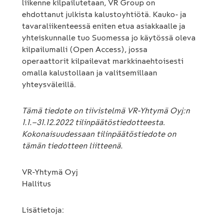
liikenne kilpailutetaan, VR Group on
ehdottanut julkista kalustoyhtiötä. Kauko- ja
tavaraliikenteessä eniten etua asiakkaalle ja
yhteiskunnalle tuo Suomessa jo käytössä oleva
kilpailumalli (Open Access), jossa
operaattorit kilpailevat markkinaehtoisesti
omalla kalustollaan ja valitsemillaan
yhteysväleillä.
Tämä tiedote on tiivistelmä VR-Yhtymä Oyj:n
1.1.–31.12.2022 tilinpäätöstiedotteesta.
Kokonaisuudessaan tilinpäätöstiedote on
tämän tiedotteen liitteenä.
VR-Yhtymä Oyj
Hallitus
Lisätietoja: