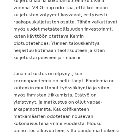
kuljetusmääriä kokonaisuutena kuluvana
vuonna. VR Group odottaa, että kotimaan
kuljetusten volyymit kasvavat, erityisesti
raakapuukuljetusten osalta. Tähän vaikuttavat
myös uudet metsäteollisuuden investoinnit,
kuten käyttöön otettava Kemin
biotuotetehdas. Yleinen talouskehitys
heijastuu kotimaan teollisuuteen ja siten
kuljetustarpeeseen ja -määriin.
Junamatkustus on elpynyt, kun
koronapandemia on hellittänyt. Pandemia on
kuitenkin muuttanut työssäkäyntiä ja siten
myös ihmisten liikkumista. Etätyö on
yleistynyt, ja matkustus on ollut vapaa-
aikapainotteista. Kaukoliikenteen
matkamäärien odotetaan nousevan
kokonaisuutena viime vuodesta. Nousu
painottuu alkuvuoteen, sillä pandemia heikensi