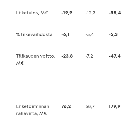
Liiketulos, M€
-19,9
-12,3
-58,4
% liikevaihdosta
-6,1
-5,4
-5,3
Tilikauden voitto,
-23,8
-7,2
-47,4
M€
Liiketoiminnan
76,2
58,7
179,9
rahavirta, M€