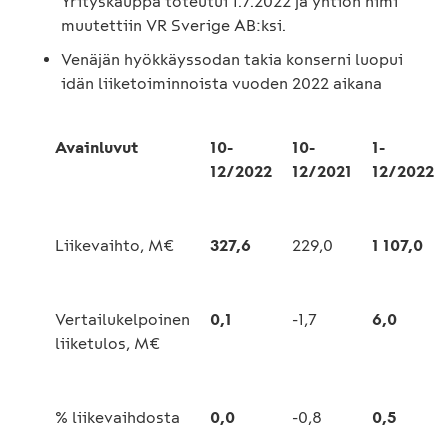
Yrityskauppa toteutui 1.7.2022 ja yhtiön nimi
muutettiin VR Sverige AB:ksi.
Venäjän hyökkäyssodan takia konserni luopui
idän liiketoiminnoista vuoden 2022 aikana
Avainluvut
10-
10-
1-
12/2022
12/2021
12/2022
Liikevaihto, M€
327,6
229,0
1 107,0
Vertailukelpoinen
0,1
-1,7
6,0
liiketulos, M€
% liikevaihdosta
0,0
-0,8
0,5