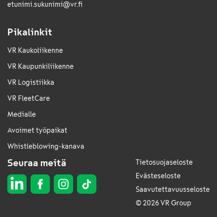
etunimi.sukunimi@vr.fi
Pikalinkit
VR Kaukoliikenne
VR Kaupunkiliikenne
VR Logistiikka
VR FleetCare
Medialle
Avoimet työpaikat
Whistleblowing-kanava
Seuraa meitä
Tietosuojaseloste
Evästeseloste
Saavutettavuusseloste
© 2026 VR Group