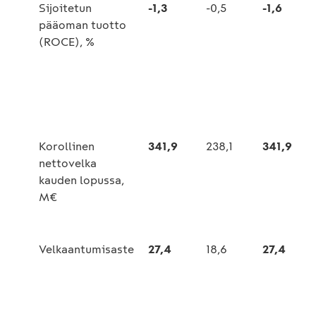
Sijoitetun
-1,3
-0,5
-1,6
pääoman tuotto
(ROCE), %
Korollinen
341,9
238,1
341,9
nettovelka
kauden lopussa,
M€
Velkaantumisaste
27,4
18,6
27,4