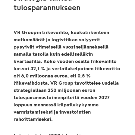
tulosparannukseen
VR Groupin liikevaihto, kaukoliikenteen
matkamäärät ja logistiikan volyymit
pysyivät viimeisellä vuosineljänneksellä
samalla tasolla kuin edelliselläkin
kvartaalilla. Koko vuoden osalta liikevaihto
kasvoi 32,1 % ja vertailukelpoinen liikevoitto
oli 6,0 miljoonaa euroa, eli 0,5 %
liikevaihdosta. VR Group tavoittelee uudella
strategiallaan 250 miljoonan euron
tulosparannustoimenpiteitä vuoden 2027
loppuun mennessä kilpailukykymme
varmistamiseksi ja investointien
rahoittamiseksi.