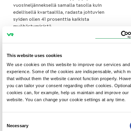
vuosineljänneksellä samalla tasolla kuin
edellisellä kvartaalilla, radasta johtuvien
syiden ollen 41 prosenttia kaikista
myöhästymisistä.
Katsauskaudella jatkoimme
kalustoinvestointeja kalustomme ikääntymisen
This website uses cookies
vuoksi. Lokakuussa teimme päätöksen hankkia
20 uutta lähijunayksikköä Stadlerilta noin 250
We use cookies on this website to improve our services and
miljoonalla eurolla.
experience. Some of the cookies are indispensable, which 
that without them the website cannot function properly. Howe
you can tailor your consent regarding other cookies. Optiona
Toimintaympäristön haasteet vaikuttivat
cookies can, for example, help us maintain and improve our
kolmatta vuotta negatiivisesti VR:n
website. You can change your cookie settings at any time.
liiketoimintaan korkean energian hinnan,
kiihtyvän inflaation, alkuvuoden pandemian
vaikutusten sekä Venäjän hyökkäyssodan
Consent
Ukrainaan muodossa. Henkilöliikenne
Necessary
Selection
Helsingin ja Pietarin välillä Allegro-junilla