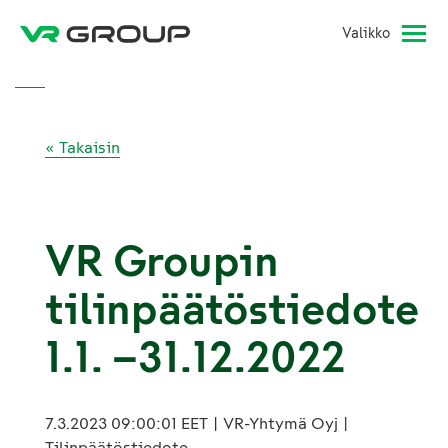
Valikko
« Takaisin
VR Groupin
tilinpäätöstiedote
1.1. –31.12.2022
7.3.2023 09:00:01 EET | VR-Yhtymä Oyj |
Tilinpäätöstiedote