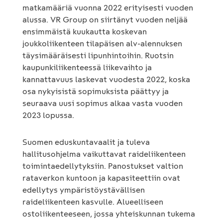
matkamääriä vuonna 2022 erityisesti vuoden
alussa. VR Group on siirtänyt vuoden neljää
ensimmäistä kuukautta koskevan
joukkoliikenteen tilapäisen alv-alennuksen
täysimääräisesti lipunhintoihin. Ruotsin
kaupunkiliikenteessä liikevaihto ja
kannattavuus laskevat vuodesta 2022, koska
osa nykyisistä sopimuksista päättyy ja
seuraava uusi sopimus alkaa vasta vuoden
2023 lopussa.
Suomen eduskuntavaalit ja tuleva
hallitusohjelma vaikuttavat raideliikenteen
toimintaedellytyksiin. Panostukset valtion
rataverkon kuntoon ja kapasiteettiin ovat
edellytys ympäristöystävällisen
raideliikenteen kasvulle. Alueelliseen
ostoliikenteeseen, jossa yhteiskunnan tukema