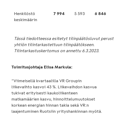
Henkilöstö
7 994
5 593
6 846
keskimäärin
Tässä tiedotteessa esitetyt tilinpäätösluvut perus
yhtiön tilintarkastettuun tilinpäätökseen.
Tilintarkastuskertomus on annettu 6.3.2023.
Toimitusjohtaja Elisa Markula:
“Viimeisellä kvartaalilla VR Groupin
liikevaihto kasvoi 43 %. Liikevaihdon kasvua
tukivat erityisesti kaukoliikenteen
matkamäärien kasvu, hinnoittelumuutokset
korkean energian hinnan takia sekä VR:n
laajentuminen Ruotsiin yrityshankinnan myötä.