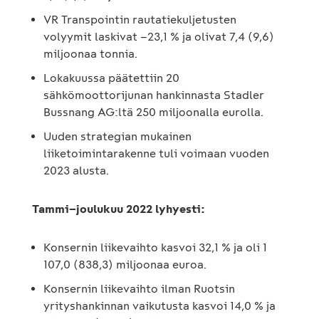
VR Transpointin rautatiekuljetusten
volyymit laskivat –23,1 % ja olivat 7,4 (9,6)
miljoonaa tonnia.
Lokakuussa päätettiin 20
sähkömoottorijunan hankinnasta Stadler
Bussnang AG:ltä 250 miljoonalla eurolla.
Uuden strategian mukainen
liiketoimintarakenne tuli voimaan vuoden
2023 alusta.
Tammi–joulukuu 2022 lyhyesti:
Konsernin liikevaihto kasvoi 32,1 % ja oli 1
107,0 (838,3) miljoonaa euroa.
Konsernin liikevaihto ilman Ruotsin
yrityshankinnan vaikutusta kasvoi 14,0 % ja