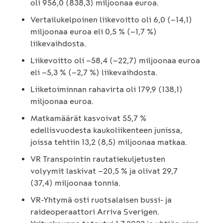
oli 956,0 (838,3) miljoonaa euroa.
Vertailukelpoinen liikevoitto oli 6,0 (–14,1)
miljoonaa euroa eli 0,5 % (–1,7 %)
liikevaihdosta.
Liikevoitto oli –58,4 (–22,7) miljoonaa euroa
eli –5,3 % (–2,7 %) liikevaihdosta.
Liiketoiminnan rahavirta oli 179,9 (138,1)
miljoonaa euroa.
Matkamäärät kasvoivat 55,7 %
edellisvuodesta kaukoliikenteen junissa,
joissa tehtiin 13,2 (8,5) miljoonaa matkaa.
VR Transpointin rautatiekuljetusten
volyymit laskivat –20,5 % ja olivat 29,7
(37,4) miljoonaa tonnia.
VR-Yhtymä osti ruotsalaisen bussi- ja
raideoperaattori Arriva Sverigen.