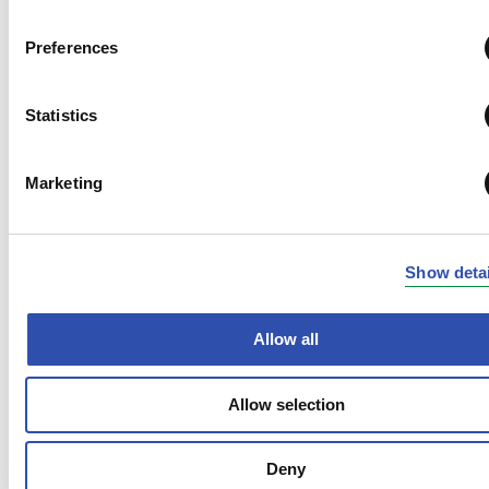
keskeytettiin ja idän tavaraliikenteestä
irtauduttiin kokonaan. Tavaraliikenteessä
Preferences
kuljetusmäärien vähentymistä pystyttiin
osittain paikkaamaan lisääntyneillä kotimaan
Statistics
kuljetuksilla. Lisäksi inflaation kiihtymisen
myötä kohonneet öljyn ja sähkön hinnat
korottivat tuotantokustannuksia yhtiön
Marketing
kannattavuutta heikentävästi.
Haemme uudistetun strategiamme mukaisesti
Show detai
tulosparannusta, joka mahdollistaa miljardin
euron kalustoinvestointiemme rahoituksen ja
varmistaa kilpailukykymme myös
Allow all
tulevaisuudessa. Tavoittelemme vuoden 2027
loppuun mennessä 250 MEUR edestä
Allow selection
tulosparannustoimenpiteitä, joilla katamme
inflaatiosta syntyvää lisäkustannusta ja
parannamme yhtiön kannattavuutta, samalla
Deny