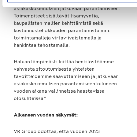
kun jatkamme investointejamme
asiakaskokemuksen jatkuvaan parantamiseen.
Toimenpiteet sisältävät lisämyyntiä,
kaupallisten mallien kehittämistä sekä
kustannustehokkuuden parantamista mm.
toimintamalleja virtaviivaistamalla ja
hankintaa tehostamalla.
Haluan lämpimästi kiittää henkilöstöämme
vahvasta sitoutumisesta yhteisten
tavoitteidemme saavuttamiseen ja jatkuvaan
asiakaskokemuksen parantamiseen kuluneen
vuoden aikana vallinneissa haastavissa
olosuhteissa.”
Alkaneen vuoden näkymät:
VR Group odottaa, että vuoden 2023