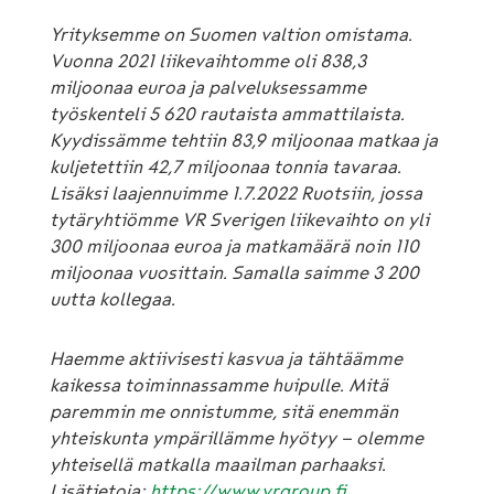
Yrityksemme on Suomen valtion omistama.
Vuonna 2021 liikevaihtomme oli 838,3
miljoonaa euroa ja palveluksessamme
työskenteli 5 620 rautaista ammattilaista.
Kyydissämme tehtiin 83,9 miljoonaa matkaa ja
kuljetettiin 42,7 miljoonaa tonnia tavaraa.
Lisäksi laajennuimme 1.7.2022 Ruotsiin, jossa
tytäryhtiömme VR Sverigen liikevaihto on yli
300 miljoonaa euroa ja matkamäärä noin 110
miljoonaa vuosittain. Samalla saimme 3 200
uutta kollegaa.
Haemme aktiivisesti kasvua ja tähtäämme
kaikessa toiminnassamme huipulle. Mitä
paremmin me onnistumme, sitä enemmän
yhteiskunta ympärillämme hyötyy – olemme
yhteisellä matkalla maailman parhaaksi.
Lisätietoja:
https://www.vrgroup.fi