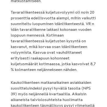
matkustamiseen.
Tavaraliikenteessä kuljetusvolyymi oli noin 20
prosenttia edellisvuotta alempi, mihin vaikutti
suunniteltu luopuminen idänliikenteestä. VR:n
idän tavaraliikenne lakkasi kokonaan vuoden
loppuun mennessä. Kotimaan
tavaraliikenteessä kuljetusten kysyntä on
kasvanut, mikä korvaa osan idänliikenteen
volyymista. Kasvua ovat vauhdittaneet
erityisesti raakapuun kohonneet
kuljetusmäärät kotimaassa, jotka kasvoivat 8,7
% kolmanteen neljännekseen nähden.
Kaukoliikenteen matkanaikainen asiakkaiden
suositteluindeksi pysyi hyvällä tasolla (NPS
39) myös neljännellä kvartaalilla. Aikaisin
alkaneista talviolosuhteista huolimatta
kaukoliikenteen täsmällisyys pysyi viimeisellä