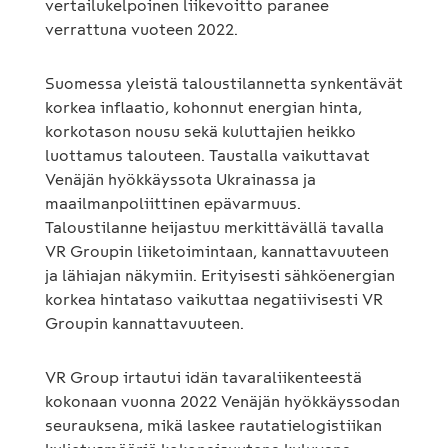
vertailukelpoinen liikevoitto paranee
verrattuna vuoteen 2022.
Suomessa yleistä taloustilannetta synkentävät
korkea inflaatio, kohonnut energian hinta,
korkotason nousu sekä kuluttajien heikko
luottamus talouteen. Taustalla vaikuttavat
Venäjän hyökkäyssota Ukrainassa ja
maailmanpoliittinen epävarmuus.
Taloustilanne heijastuu merkittävällä tavalla
VR Groupin liiketoimintaan, kannattavuuteen
ja lähiajan näkymiin. Erityisesti sähköenergian
korkea hintataso vaikuttaa negatiivisesti VR
Groupin kannattavuuteen.
VR Group irtautui idän tavaraliikenteestä
kokonaan vuonna 2022 Venäjän hyökkäyssodan
seurauksena, mikä laskee rautatielogistiikan