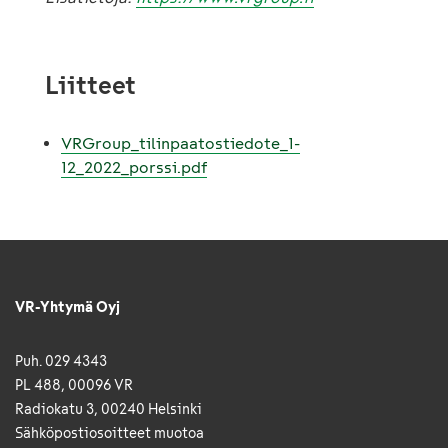
Liitteet
VRGroup_tilinpaatostiedote_1-
12_2022_porssi.pdf
VR-Yhtymä Oyj
Puh. 029 4343
PL 488, 00096 VR
Radiokatu 3, 00240 Helsinki
Sähkö­posti­osoitteet muotoa