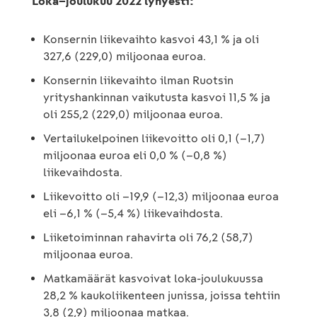
Loka–joulukuu 2022 lyhyesti:
Konsernin liikevaihto kasvoi 43,1 % ja oli
327,6 (229,0) miljoonaa euroa.
Konsernin liikevaihto ilman Ruotsin
yrityshankinnan vaikutusta kasvoi 11,5 % ja
oli 255,2 (229,0) miljoonaa euroa.
Vertailukelpoinen liikevoitto oli 0,1 (–1,7)
miljoonaa euroa eli 0,0 % (–0,8 %)
liikevaihdosta.
Liikevoitto oli –19,9 (–12,3) miljoonaa euroa
eli –6,1 % (–5,4 %) liikevaihdosta.
Liiketoiminnan rahavirta oli 76,2 (58,7)
miljoonaa euroa.
Matkamäärät kasvoivat loka-joulukuussa
28,2 % kaukoliikenteen junissa, joissa tehtiin
3,8 (2,9) miljoonaa matkaa.