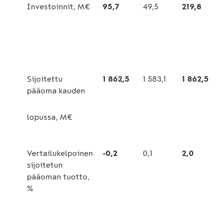
Investoinnit, M€
95,7
49,5
219,8
Sijoitettu
1 862,5
1 583,1
1 862,5
pääoma kauden
lopussa, M€
Vertailukelpoinen
-0,2
0,1
2,0
sijoitetun
pääoman tuotto,
%