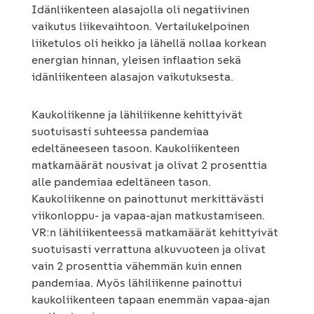
Idänliikenteen alasajolla oli negatiivinen
vaikutus liikevaihtoon. Vertailukelpoinen
liiketulos oli heikko ja lähellä nollaa korkean
energian hinnan, yleisen inflaation sekä
idänliikenteen alasajon vaikutuksesta.
Kaukoliikenne ja lähiliikenne kehittyivät
suotuisasti suhteessa pandemiaa
edeltäneeseen tasoon. Kaukoliikenteen
matkamäärät nousivat ja olivat 2 prosenttia
alle pandemiaa edeltäneen tason.
Kaukoliikenne on painottunut merkittävästi
viikonloppu- ja vapaa-ajan matkustamiseen.
VR:n lähiliikenteessä matkamäärät kehittyivät
suotuisasti verrattuna alkuvuoteen ja olivat
vain 2 prosenttia vähemmän kuin ennen
pandemiaa. Myös lähiliikenne painottui
kaukoliikenteen tapaan enemmän vapaa-ajan