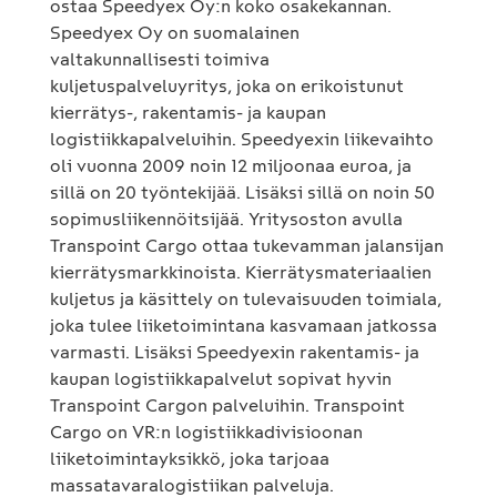
ostaa Speedyex Oy:n koko osakekannan.
Speedyex Oy on suomalainen
valtakunnallisesti toimiva
kuljetuspalveluyritys, joka on erikoistunut
kierrätys-, rakentamis- ja kaupan
logistiikkapalveluihin. Speedyexin liikevaihto
oli vuonna 2009 noin 12 miljoonaa euroa, ja
sillä on 20 työntekijää. Lisäksi sillä on noin 50
sopimusliikennöitsijää. Yritysoston avulla
Transpoint Cargo ottaa tukevamman jalansijan
kierrätysmarkkinoista. Kierrätysmateriaalien
kuljetus ja käsittely on tulevaisuuden toimiala,
joka tulee liiketoimintana kasvamaan jatkossa
varmasti. Lisäksi Speedyexin rakentamis- ja
kaupan logistiikkapalvelut sopivat hyvin
Transpoint Cargon palveluihin. Transpoint
Cargo on VR:n logistiikkadivisioonan
liiketoimintayksikkö, joka tarjoaa
massatavaralogistiikan palveluja.