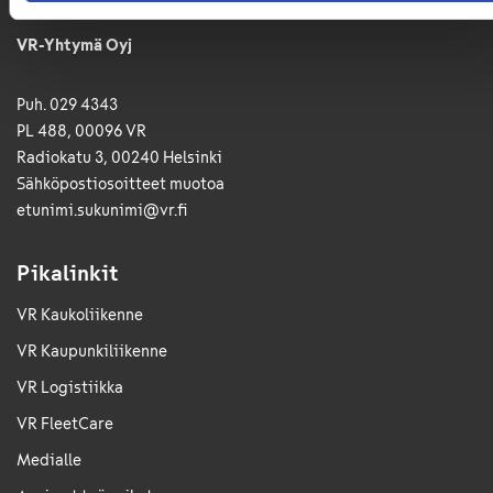
VR-Yhtymä Oyj
Puh. 029 4343
PL 488, 00096 VR
Radiokatu 3, 00240 Helsinki
Sähkö­posti­osoitteet muotoa
etunimi.sukunimi@vr.fi
Pikalinkit
VR Kaukoliikenne
VR Kaupunkiliikenne
VR Logistiikka
VR FleetCare
Medialle