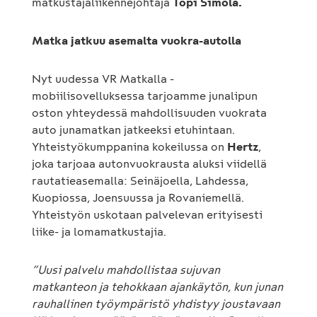
matkustajaliikennejohtaja
Topi Simola.
Matka jatkuu asemalta vuokra-autolla
Nyt uudessa VR Matkalla -
mobiilisovelluksessa tarjoamme junalipun
oston yhteydessä mahdollisuuden vuokrata
auto junamatkan jatkeeksi etuhintaan.
Yhteistyökumppanina kokeilussa on
Hertz
,
joka tarjoaa autonvuokrausta aluksi viidellä
rautatieasemalla: Seinäjoella, Lahdessa,
Kuopiossa, Joensuussa ja Rovaniemellä.
Yhteistyön uskotaan palvelevan erityisesti
liike- ja lomamatkustajia.
”Uusi palvelu mahdollistaa sujuvan
matkanteon ja tehokkaan ajankäytön, kun junan
rauhallinen työympäristö yhdistyy joustavaan