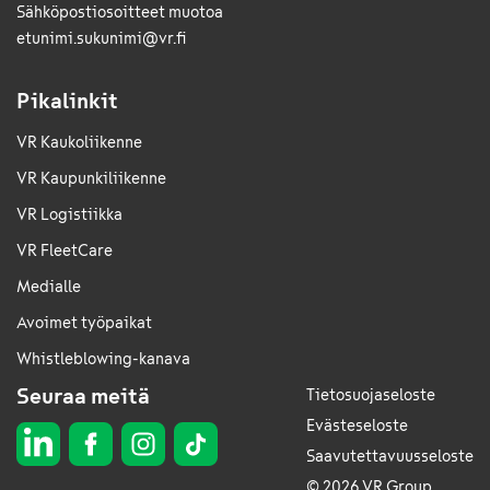
Sähkö­posti­osoitteet muotoa
etunimi.sukunimi@vr.fi
Pikalinkit
VR Kaukoliikenne
VR Kaupunkiliikenne
VR Logistiikka
VR FleetCare
Medialle
Avoimet työpaikat
Whistleblowing-kanava
Seuraa meitä
Tietosuojaseloste
Evästeseloste
Saavutettavuusseloste
© 2026 VR Group