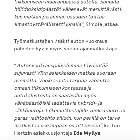
liikkumiseen määränpäässä autolla. Samalla
hiilidioksidipäästöt vähenevät merkittävästi,
kun matkan pisimmän osuuden taittaa
ilmastoystävällisesti junalla”,
Simola jatkaa.
Työmatkustajien lisäksi auton vuokraus
palvelee hyvin myös vapaa-ajanmatkustajia.
”
Autonvuokrauspalvelumme täydentää
sujuvasti VR:n asiakkaiden matkaa suoraan
asemalta. Vuokra-auto tarjoaa vapautta
omaan liikkumiseen kohteessa ja
autokalustosta on saatavilla myös
vähäpäästöisiä ladattavia hybridi- ja
sähköautoja. Liikematkustajille vuokra-auto on
paras vaihtoehto silloin, kun perillä on tarve
matkustaa useampaan osoitteeseen”,
kertoo
Hertzin asiakkuusjohtaja
Ida Myllys
.