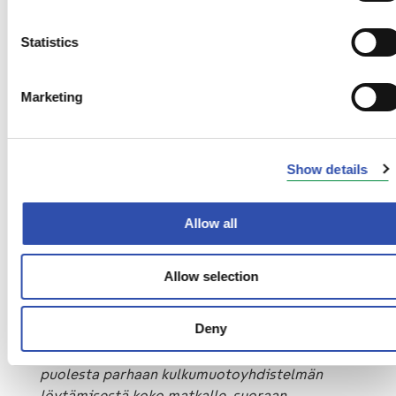
3.2 alkaen Tampereen joukkoliikenteen Nyssen
kausilipuilla on voinut matkustaa Pirkanmaan
Statistics
alueella lähi- ja kaukojunissa Pirkanmaalla.
Pohjoisessa taas matkaa voi jatkaa suoraan
yöjunasta Lapin hiihtokohteiseen JunaBussi-
Marketing
lipulla.
VR jatkaa matkaketjujen kehittämistä useiden
Show details
eri yhteistyökumppaneiden kanssa ja
palveluita on tulossa tänä vuonna lisää.
Allow all
”Tulemme seuraavaksi helpottamaan
esimerkiksi taksi- ja bussimatkan yhdistämistä
Allow selection
junamatkaan. Kehitämme matkaketjupalveluita
vahvasti digitaalisissa kanavissamme ja
Deny
tulevaisuudessa tarjoamme myös
kattavampaa reittihakua, huolehtien asiakkaan
puolesta parhaan kulkumuotoyhdistelmän
löytämisestä koko matkalle, suoraan