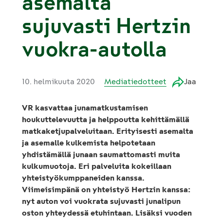
asemalta
sujuvasti Hertzin
vuokra-autolla
10. helmikuuta 2020
Mediatiedotteet
Jaa
VR kasvattaa junamatkustamisen
houkuttelevuutta ja helppoutta kehittämällä
matkaketjupalveluitaan. Erityisesti asemalta
ja asemalle kulkemista helpotetaan
yhdistämällä junaan saumattomasti muita
kulkumuotoja. Eri palveluita kokeillaan
yhteistyökumppaneiden kanssa.
Viimeisimpänä on yhteistyö Hertzin kanssa:
nyt auton voi vuokrata sujuvasti junalipun
oston yhteydessä etuhintaan. Lisäksi vuoden