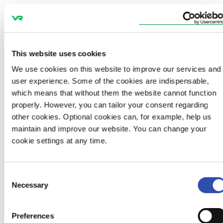
Lisää matkaketjukokeiluja vuoden 2020
aikana
This website uses cookies
Tammikuussa 2020 VR:n matkaketjutarjonta
laajentui myös Vantaalla ilmaisella
We use cookies on this website to improve our services and
liityntäpysäköinnillä. Junalipulla auton saa
user experience. Some of the cookies are indispensable,
pysäköidä lipun lähtöasemalla aikaisintaan
which means that without them the website cannot function
tuntia ennen lippuun merkittyä lähtöaikaa.
properly. However, you can tailor your consent regarding
Ilmainen pysäköintiaika on 12 tuntia.
other cookies. Optional cookies can, for example, help us
maintain and improve our website. You can change your
cookie settings at any time.
Tällä hetkellä yhteistyötä on jo eri kaupunkien
joukkoliikenteiden kanssa, muun muassa
pääkaupunkiseudulla HSL:n ja Tampereella
Consent
Nyssen kanssa. Kaukojunamatkan voi valita
Necessary
Selection
päättymään HSL-alueelle, esimerkiksi
Tampereelta lentokentälle, ja perille pääsee
junaa vaihtamalla, yhdellä ja samalla lipulla.
Preferences