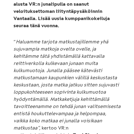
alusta VR:n junalipulla on saanut
veloituksettoman liityntäpysäköinnin
Vantaalla. Lisää uusia kumppanikokeiluja
seuraa tänä vuonna.
”
Haluamme tarjota matkustajillemme yhä
sujuvampia matkoja ovelta ovelle, ja
kehitämme tätä yhdistämällä kattavalla
reittiverkolla kulkevaan junaan muita
kulkumuotoja. Junalla pääsee kätevästi
matkustamaan kaupunkien välillä keskustasta
keskustaan, josta matka jatkuu sitten sujuvasti
loppukohteeseen sopivinta kulkumuotoa
hyödyntämällä. Matkaketjuja kehittämällä
tavoitteenamme on tehdä junan valitsemisesta
entistä houkuttelevampaa ja helpompaa,
vaikka koko matkaa ei junalla voisikaan
matkustaa”,
kertoo VR:n