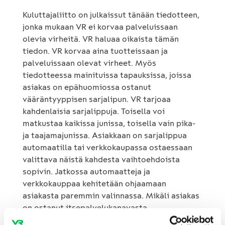
Kuluttajaliitto on julkaissut tänään tiedotteen,
jonka mukaan VR ei korvaa palveluissaan
olevia virheitä. VR haluaa oikaista tämän
tiedon. VR korvaa aina tuotteissaan ja
palveluissaan olevat virheet. Myös
tiedotteessa mainituissa tapauksissa, joissa
asiakas on epähuomiossa ostanut
vääräntyyppisen sarjalipun. VR tarjoaa
kahdenlaisia sarjalippuja. Toisella voi
matkustaa kaikissa junissa, toisella vain pika-
ja taajamajunissa. Asiakkaan on sarjalippua
automaatilla tai verkkokaupassa ostaessaan
valittava näistä kahdesta vaihtoehdoista
sopivin. Jatkossa automaatteja ja
verkkokauppaa kehitetään ohjaamaan
asiakasta paremmin valinnassa. Mikäli asiakas
on ostanut itsepalvelukanavasta
vääräntyyppisen sarjalipun, hän saa hyvityksen