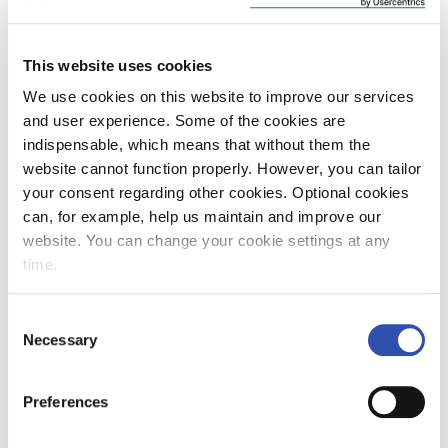
tai sopivamman lipun ottamalla yhteyttä VR:n
asiakaspalveluun. VR pahoittelee sarjalipun
ostamisen yhteydessä automaateilla ja
This website uses cookies
verkkokaupassa ollutta epäselvää ohjeistusta.
We use cookies on this website to improve our services
and user experience. Some of the cookies are
indispensable, which means that without them the
website cannot function properly. However, you can tailor
your consent regarding other cookies. Optional cookies
can, for example, help us maintain and improve our
website. You can change your cookie settings at any
time.
Consent
Necessary
Selection
Preferences