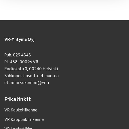
VR-Yhtymä Oyj
Puh. 029 4343
PL 488, 00096 VR
Radiokatu 3, 00240 Helsinki
Sähkö­posti­osoitteet muotoa
etunimi.sukunimi@vr.fi
Pikalinkit
VR Kaukoliikenne
VR Kaupunkiliikenne