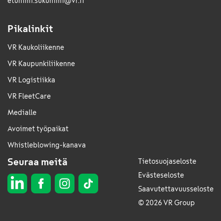
etunimi.sukunimi@vr.fi
Pikalinkit
VR Kaukoliikenne
VR Kaupunkiliikenne
VR Logistiikka
VR FleetCare
Medialle
Avoimet työpaikat
Whistleblowing-kanava
Seuraa meitä
Tietosuojaseloste
Evästeseloste
Saavutettavuusseloste
© 2026 VR Group