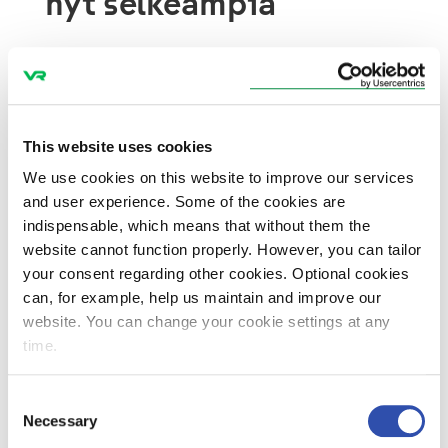
nyt selkeämpiä
Uudistuksessa on karsittu lipputyyppejä ja
nykyiset lippuvaihtoehdot ovat aiempaa
selkeämmät: tarjolla on Säästölippu ja
Peruslippu. Näihin voi halutessaan ostaa
This website uses cookies
lisäpalveluita.
We use cookies on this website to improve our services
and user experience. Some of the cookies are
Säästölippu on aina edullisin vaihtoehto, ja
indispensable, which means that without them the
sen hinta on sama kaikille. Säästölippuja on
website cannot function properly. However, you can tailor
myynnissä kaikilla reiteillä, rajoitettu määrä
your consent regarding other cookies. Optional cookies
junavuoroa kohden.
can, for example, help us maintain and improve our
website. You can change your cookie settings at any
Peruslipulla on kolme eri hintatasoa.
time.
Peruslipun hinta on sitä edullisempi, mitä
aikaisemmin sen ostaa. Kalleimpia ovat
Consent
ruuhkaisimmat junat. Opiskelija-, eläkeläis- ja
Necessary
Selection
lapsialennukset myönnetään Peruslipun