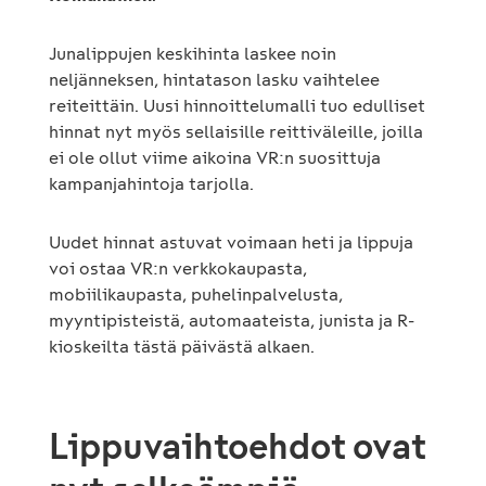
Junalippujen keskihinta laskee noin
neljänneksen, hintatason lasku vaihtelee
reiteittäin. Uusi hinnoittelumalli tuo edulliset
hinnat nyt myös sellaisille reittiväleille, joilla
ei ole ollut viime aikoina VR:n suosittuja
kampanjahintoja tarjolla.
Uudet hinnat astuvat voimaan heti ja lippuja
voi ostaa VR:n verkkokaupasta,
mobiilikaupasta, puhelinpalvelusta,
myyntipisteistä, automaateista, junista ja R-
kioskeilta tästä päivästä alkaen.
Lippuvaihtoehdot ovat