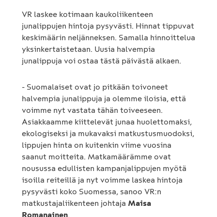
VR laskee kotimaan kaukoliikenteen
junalippujen hintoja pysyvästi. Hinnat tippuvat
keskimäärin neljänneksen. Samalla hinnoittelua
yksinkertaistetaan. Uusia halvempia
junalippuja voi ostaa tästä päivästä alkaen.
- Suomalaiset ovat jo pitkään toivoneet
halvempia junalippuja ja olemme iloisia, että
voimme nyt vastata tähän toiveeseen.
Asiakkaamme kiittelevät junaa huolettomaksi,
ekologiseksi ja mukavaksi matkustusmuodoksi,
lippujen hinta on kuitenkin viime vuosina
saanut moitteita. Matkamäärämme ovat
nousussa edullisten kampanjalippujen myötä
isoilla reiteillä ja nyt voimme laskea hintoja
pysyvästi koko Suomessa, sanoo VR:n
matkustajaliikenteen johtaja
Maisa
Romanainen
.