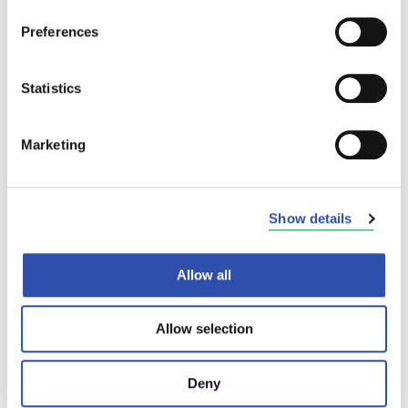
hinnasta. Katso
hintauudistus
Preferences
pähinkänkuoressa
.
Hintauudistukseen voi tutustua tarkemmin
Statistics
vr.fi/uusihinta
.
Marketing
Matkustajaliikenteen johtaja Maisa
Romanainen avaa hintauudistusta tarkemmin
myös
Junablogissa
.
Show details
Allow all
Allow selection
Deny