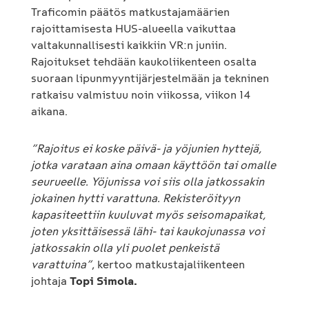
Traficomin päätös matkustajamäärien
rajoittamisesta HUS-alueella vaikuttaa
valtakunnallisesti kaikkiin VR:n juniin.
Rajoitukset tehdään kaukoliikenteen osalta
suoraan lipunmyyntijärjestelmään ja tekninen
ratkaisu valmistuu noin viikossa, viikon 14
aikana.
”Rajoitus ei koske päivä- ja yöjunien hyttejä,
jotka varataan aina omaan käyttöön tai omalle
seurueelle. Yöjunissa voi siis olla jatkossakin
jokainen hytti varattuna. Rekisteröityyn
kapasiteettiin kuuluvat myös seisomapaikat,
joten yksittäisessä lähi- tai kaukojunassa voi
jatkossakin olla yli puolet penkeistä
varattuina”
, kertoo matkustajaliikenteen
johtaja
Topi Simola.