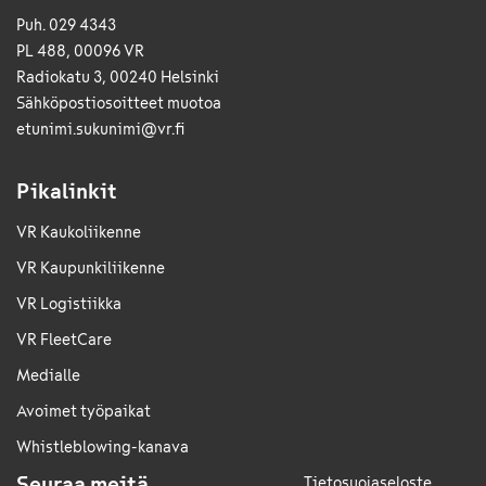
Puh. 029 4343
PL 488, 00096 VR
Radiokatu 3, 00240 Helsinki
Sähkö­posti­osoitteet muotoa
etunimi.sukunimi@vr.fi
Pikalinkit
VR Kaukoliikenne
VR Kaupunkiliikenne
VR Logistiikka
VR FleetCare
Medialle
Avoimet työpaikat
Whistleblowing-kanava
Seuraa meitä
Tietosuojaseloste