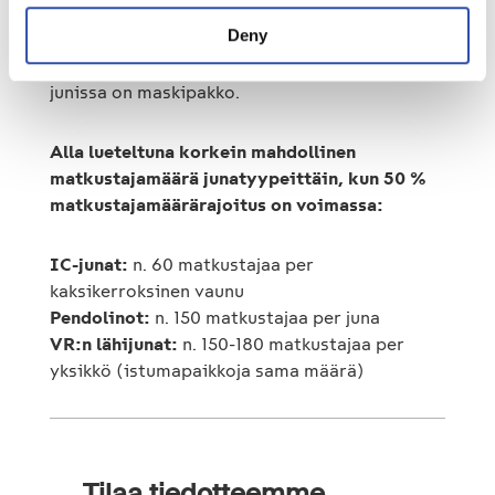
parannetaan sekä asiakkaiden että
Deny
henkilökunnan terveysturvallisuutta. Olemme
tehostaneet siivousta ja kaikissa VR:n ja HSL:n
junissa on maskipakko.
Alla lueteltuna korkein mahdollinen
matkustajamäärä junatyypeittäin, kun 50 %
matkustajamäärärajoitus on voimassa:
IC-junat:
n. 60 matkustajaa per
kaksikerroksinen vaunu
Pendolinot:
n. 150 matkustajaa per juna
VR:n lähijunat:
n. 150-180 matkustajaa per
yksikkö (istumapaikkoja sama määrä)