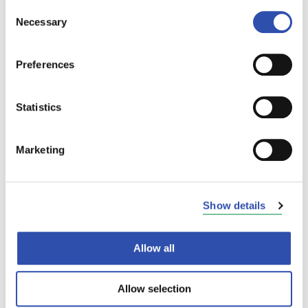
Consent
estetä nousemasta kyytiin. Sen sijaan
Necessary
Selection
ohjaamme matkustajia tarvittaessa
väljempään vaunuun tai tiheän vuorovälin
liikenteessä seuraaviin vuoroihin.
Preferences
Muistutamme matkustamaan mahdollisuuksien
mukaan ruuhka-aikojen ulkopuolella.
Statistics
Konduktöörimme liikkuvat HSL:n ja VR:n
lähijunissa kiertäen junavuorosta toiseen.
Marketing
Rajoitusten aikana pyrimme ohjaamaan
konduktöörejä sinne, missä matkustetaan
eniten. Myös lähijunien matkustajamäärät ovat
Show details
laskeneet merkittävästi ja vuorojen
täyttöasteet ovat jo nyt alle 50 %
kapasiteetista yksittäisiä vuoroja lukuun
Allow all
ottamatta.
Allow selection
VR:llä on käytössä yli 100 toimenpidettä, joilla