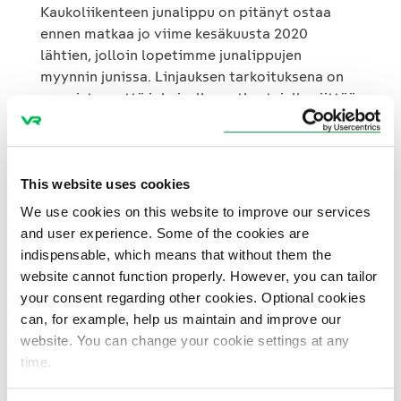
Kaukoliikenteen junalippu on pitänyt ostaa
ennen matkaa jo viime kesäkuusta 2020
lähtien, jolloin lopetimme junalippujen
myynnin junissa. Linjauksen tarkoituksena on
varmistaa, että jokaiselle matkustajalle riittää
oma istumapaikka.
This website uses cookies
Matkustajia ei poisteta
We use cookies on this website to improve our services
tai estetä nousemasta
and user experience. Some of the cookies are
indispensable, which means that without them the
kyytiin
website cannot function properly. However, you can tailor
your consent regarding other cookies. Optional cookies
can, for example, help us maintain and improve our
Lähiliikenteen ja kiskobussien osalta
website. You can change your cookie settings at any
konduktöörit tarkkailevat matkustajamääriä ja
time.
raportoivat mahdollisista yli 50%
täyttöasteista. Matkustajia ei poisteta tai