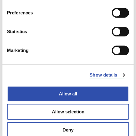
asiakkaidemme että henkilökuntamme
turvallisuudesta”,
sanoo Simola.
Preferences
Maskipakosta luovutaan samanaikaisesti sekä
Statistics
VR:n että HSL:n junissa.
*VR on tehnyt keväästä 2020 lähtien
Marketing
kuukausittain asiakaskyselyn
junamatkustamisen turvallisuudentunteesta.
Syyskuun kyselyyn osallistui n. 1800 vastaajaa.
Show details
Allow all
Allow selection
Deny