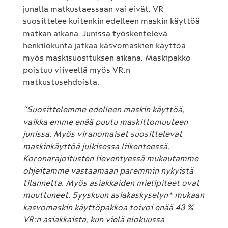
junalla matkustaessaan vai eivät. VR
suosittelee kuitenkin edelleen maskin käyttöä
matkan aikana. Junissa työskentelevä
henkilökunta jatkaa kasvomaskien käyttöä
myös maskisuosituksen aikana. Maskipakko
poistuu viiveellä myös VR:n
matkustusehdoista.
”Suosittelemme edelleen maskin käyttöä,
vaikka emme enää puutu maskittomuuteen
junissa. Myös viranomaiset suosittelevat
maskinkäyttöä julkisessa liikenteessä.
Koronarajoitusten lieventyessä mukautamme
ohjeitamme vastaamaan paremmin nykyistä
tilannetta. Myös asiakkaiden mielipiteet ovat
muuttuneet. Syyskuun asiakaskyselyn* mukaan
kasvomaskin käyttöpakkoa toivoi enää 43 %
VR:n asiakkaista, kun vielä elokuussa