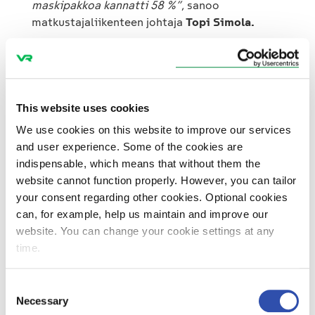
maskipakkoa kannatti 58 %”
, sanoo
matkustajaliikenteen johtaja
Topi Simola.
Maskipakon päättyessä myös Ekstra-luokan
maskipakko ja lipun hintaan sisältyvä
kasvomaski poistuvat käytöstä. Ekstra-luokan
This website uses cookies
lippuun sisältyy silti edelleen tyhjä viereinen
paikka. Omaa rauhaa ja tilaa matkustamiseen
We use cookies on this website to improve our services
kaukoliikenteen junissa saa myös varaamalla
and user experience. Some of the cookies are
2–6 hengen hytin tai tyhjän viereisen paikan.
indispensable, which means that without them the
website cannot function properly. However, you can tailor
your consent regarding other cookies. Optional cookies
”Olemme onnistuneet pitämään junat
can, for example, help us maintain and improve our
turvallisina koko korona-ajan. Jatkamme
website. You can change your cookie settings at any
edelleen hyväksi havaittuja
time.
turvallisuustoimenpiteitämme, kuten
tehostettua siivousta. Liikennöimme myös
mahdollisuuksien mukaan väljällä kalustolla.
Consent
Pidämme jatkossakin huolta sekä
Necessary
Selection