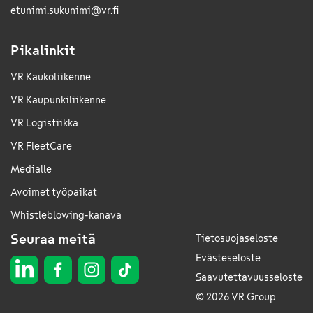
etunimi.sukunimi@vr.fi
Pikalinkit
VR Kaukoliikenne
VR Kaupunkiliikenne
VR Logistiikka
VR FleetCare
Medialle
Avoimet työpaikat
Whistleblowing-kanava
Seuraa meitä
Tietosuojaseloste
Evästeseloste
Saavutettavuusseloste
© 2026 VR Group