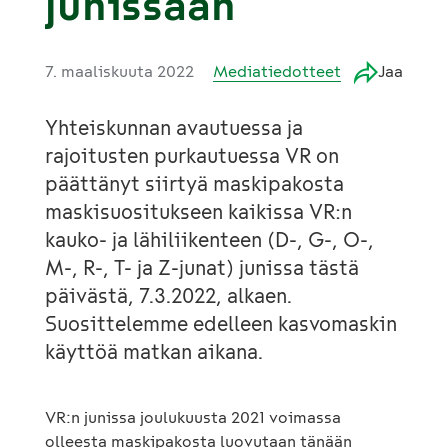
junissaan
7. maaliskuuta 2022
Mediatiedotteet
Jaa
Yhteiskunnan avautuessa ja
rajoitusten purkautuessa VR on
päättänyt siirtyä maskipakosta
maskisuositukseen kaikissa VR:n
kauko- ja lähiliikenteen (D-, G-, O-,
M-, R-, T- ja Z-junat) junissa tästä
päivästä, 7.3.2022, alkaen.
Suosittelemme edelleen kasvomaskin
käyttöä matkan aikana.
VR:n junissa joulukuusta 2021 voimassa
olleesta maskipakosta luovutaan tänään