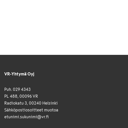
VR-Yhtymä Oyj
Puh. 029 4343
PL 488, 00096 VR
Radiokatu 3, 00240 Helsinki
Sähkö­posti­osoitteet muotoa
etunimi.sukunimi@vr.fi