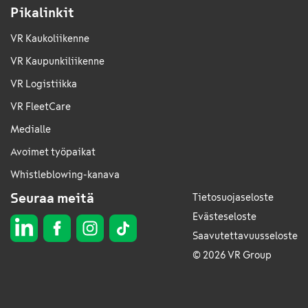
Pikalinkit
VR Kaukoliikenne
VR Kaupunkiliikenne
VR Logistiikka
VR FleetCare
Medialle
Avoimet työpaikat
Whistleblowing-kanava
Seuraa meitä
Tietosuojaseloste
Evästeseloste
Saavutettavuusseloste
© 2026 VR Group