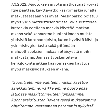
7.3.2022. Muutoksen myötä matkustajat voivat
itse päättää, käyttävätkö kasvomaskia junalla
matkustaessaan vai eivät. Maskipakko poistuu
myös VR:n matkustusehdoista. VR suosittelee
kuitenkin edelleen maskin käyttöä matkan
aikana sekä kannustaa huolehtimaan muista
yleisistä koronaohjeista, kuten hyvästä käsi- ja
yskimishygieniasta sekä pitämään
mahdollisuuksien mukaan etäisyyttä muihin
matkustajiin. Junissa työskentelevä
henkilökunta jatkaa kasvomaskien käyttöä
myös maskisuosituksen aikana.
"Suosittelemme edelleen maskin käyttöä
asiakkaillemme, vaikka emme puutu enää
jatkossa maskittomuuteen junissamme.
Koronarajoitusten lieventyessä mukautamme
ohjeitamme vastaamaan paremmin nykyistä