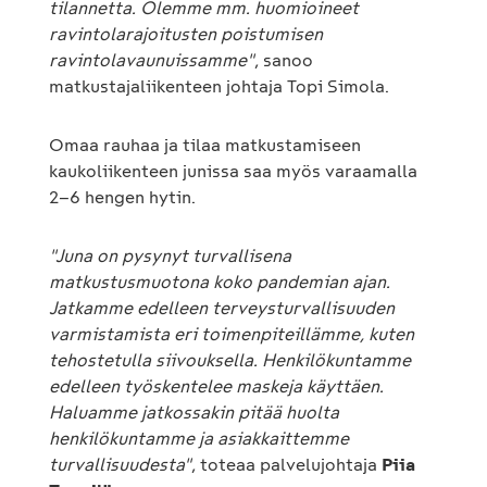
tilannetta. Olemme mm. huomioineet
ravintolarajoitusten poistumisen
ravintolavaunuissamme"
, sanoo
matkustajaliikenteen johtaja Topi Simola.
Omaa rauhaa ja tilaa matkustamiseen
kaukoliikenteen junissa saa myös varaamalla
2–6 hengen hytin.
"Juna on pysynyt turvallisena
matkustusmuotona koko pandemian ajan.
Jatkamme edelleen terveysturvallisuuden
varmistamista eri toimenpiteillämme, kuten
tehostetulla siivouksella. Henkilökuntamme
edelleen työskentelee maskeja käyttäen.
Haluamme jatkossakin pitää huolta
henkilökuntamme ja asiakkaittemme
turvallisuudesta"
, toteaa palvelujohtaja
Piia