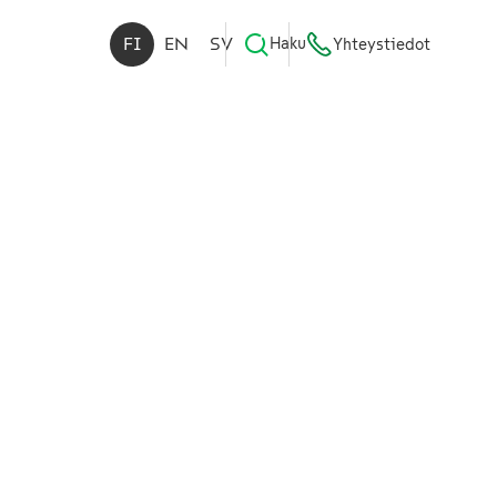
FI
EN
SV
Haku
Yhteystiedot
s