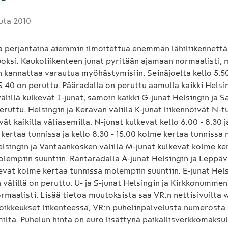
uta 2010
a perjantaina aiemmin ilmoitettua enemmän lähiliikennett
uoksi. Kaukoliikenteen junat pyritään ajamaan normaalisti, 
n kannattaa varautua myöhästymisiin. Seinäjoelta kello 5.5
 40 on peruttu. Pääradalla on peruttu aamulla kaikki Helsin
välillä kulkevat I-junat, samoin kaikki G-junat Helsingin ja 
peruttu. Helsingin ja Keravan välillä K-junat liikennöivät N-t
ät kaikilla väliasemilla. N-junat kulkevat kello 6.00 - 8.30 j
 kertaa tunnissa ja kello 8.30 - 15.00 kolme kertaa tunniss
elsingin ja Vantaankosken välillä M-junat kulkevat kolme ke
olempiin suuntiin. Rantaradalla A-junat Helsingin ja Leppä
kevat kolme kertaa tunnissa molempiin suuntiin. E-junat Hels
välillä on peruttu. U- ja S-junat Helsingin ja Kirkkonummen 
rmaalisti. Lisää tietoa muutoksista saa VR:n nettisivuilta 
oikkeukset liikenteessä, VR:n puhelinpalvelusta numerosta
ilta. Puhelun hinta on euro lisättynä paikallisverkkomaksul