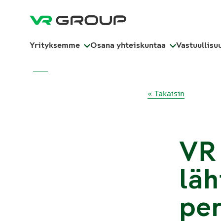
Yrityksemme
Osana yhteiskuntaa
Vastuullisu
« Takaisin
VR 
läh
per