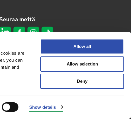
Seuraa meitä
Allow all
 cookies are
er, you can
Allow selection
Tietosuojaseloste
intain and
Evästeseloste
Deny
Saavutettavuusseloste
© 2026 VR Group
Show details