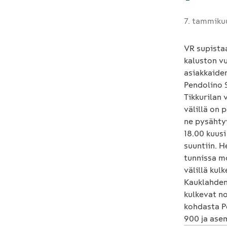
7. tammiku
VR supista
kaluston v
asiakkaide
Pendolino S
Tikkurilan 
välillä on 
ne pysähtyv
18.00 kuusi
suuntiin. H
tunnissa m
välillä kul
Kauklahden 
kulkevat no
kohdasta P
900 ja asem