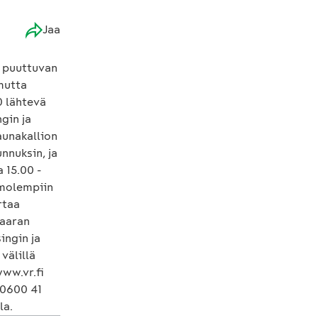
Jaa
ä puuttuvan
mutta
0 lähtevä
gin ja
Saunakallion
unnuksin, ja
a 15.00 -
a molempiin
rtaa
vaaran
ingin ja
välillä
www.vr.fi
 0600 41
la.