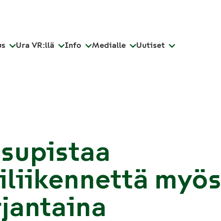
us
Ura VR:llä
Info
Medialle
Uutiset
supistaa
iliikennettä myö
jantaina