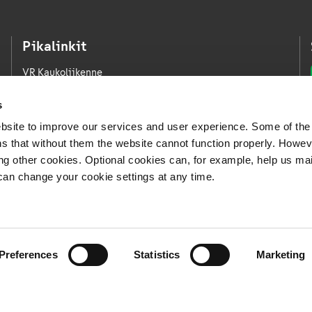
Pikalinkit
VR Kaukoliikenne
VR Kaupunkiliikenne
s
VR Logistiikka
bsite to improve our services and user experience. Some of the
VR FleetCare
s that without them the website cannot function properly. Howev
ing other cookies. Optional cookies can, for example, help us ma
Medialle
can change your cookie settings at any time.
Avoimet työpaikat
Whistleblowing-kanava
Preferences
Statistics
Marketing