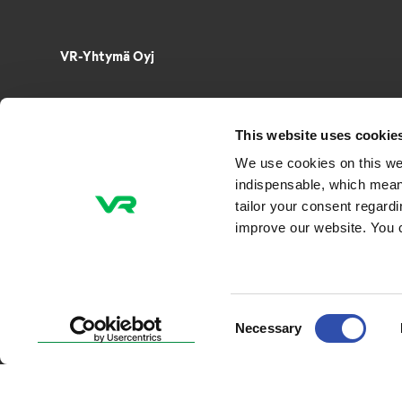
VR-Yhtymä Oyj
Puh. 029 4343
PL 488, 00096 VR
This website uses cookie
Radiokatu 3, 00240 Helsinki
We use cookies on this we
Sähkö­posti­osoitteet muotoa
indispensable, which mean
etunimi.sukunimi@vr.fi
tailor your consent regard
improve our website. You 
Consent
Necessary
Selection