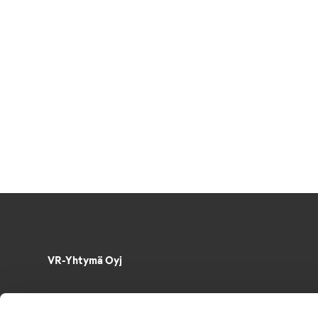
VR-Yhtymä Oyj
Puh. 029 4343
PL 488, 00096 VR