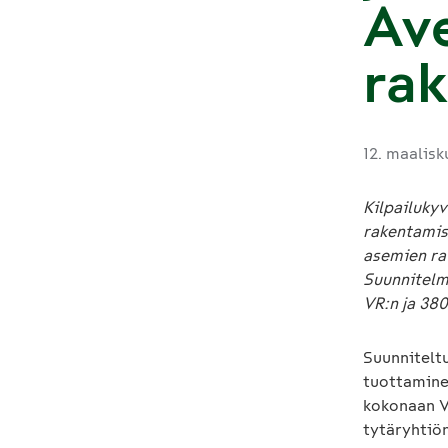
Av
ra
12. maalis
Kilpailuky
rakentamise
asemien ra
Suunnitelm
VR:n ja 380
Suunnitelt
tuottamine
kokonaan V
tytäryhtiö