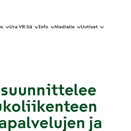
us
Ura VR:llä
Info
Medialle
Uutiset
suunnittelee
koliikenteen
apalvelujen ja