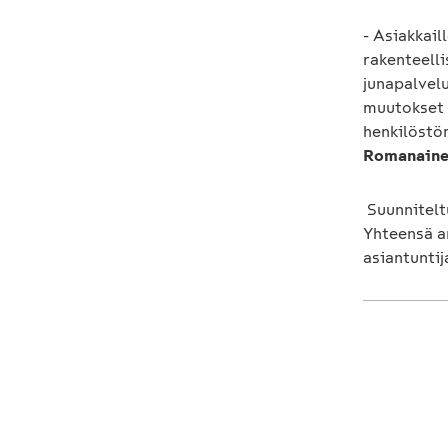
- Asiakkai
rakenteell
junapalvelu
muutokset 
henkilöstö
Romanain
Suunnitelt
Yhteensä a
asiantuntij