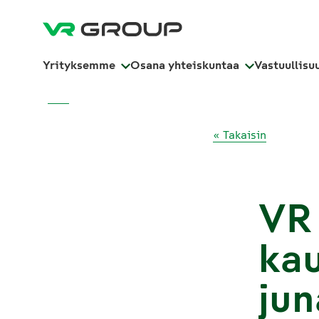
Yrityksemme
Osana yhteiskuntaa
Vastuullisu
« Takaisin
VR 
kau
jun