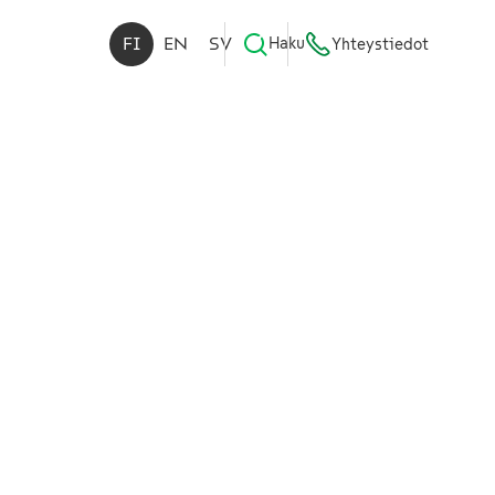
FI
EN
SV
Haku
Yhteystiedot