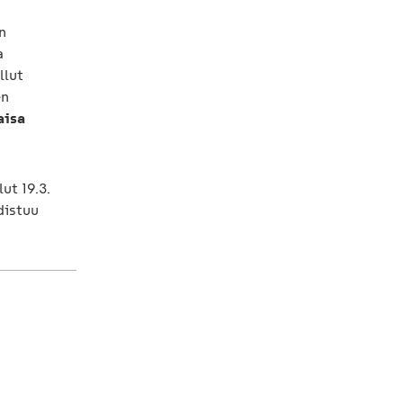
n
a
llut
en
isa
ut 19.3.
distuu