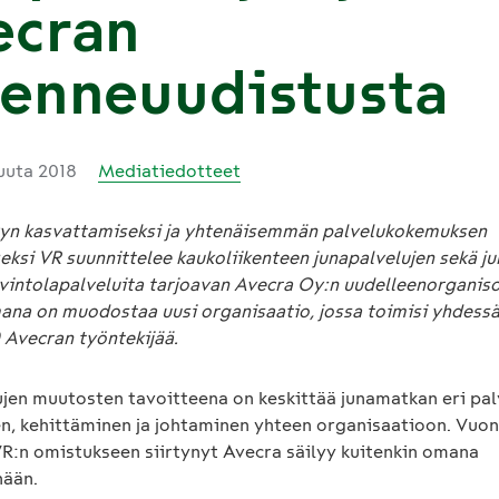
ecran
kenneuudistusta
kuuta 2018
Mediatiedotteet
vyn kasvattamiseksi ja yhtenäisemmän palvelukokemuksen
ksi VR suunnittelee kaukoliikenteen junapalvelujen sekä ju
vintolapalveluita tarjoavan Avecra Oy:n uudelleenorganiso
ana on muodostaa uusi organisaatio, jossa toimisi yhdessä
 Avecran työntekijää.
ujen muutosten tavoitteena on keskittää junamatkan eri pal
n, kehittäminen ja johtaminen yhteen organisaatioon. Vuo
R:n omistukseen siirtynyt Avecra säilyy kuitenkin omana
nään.