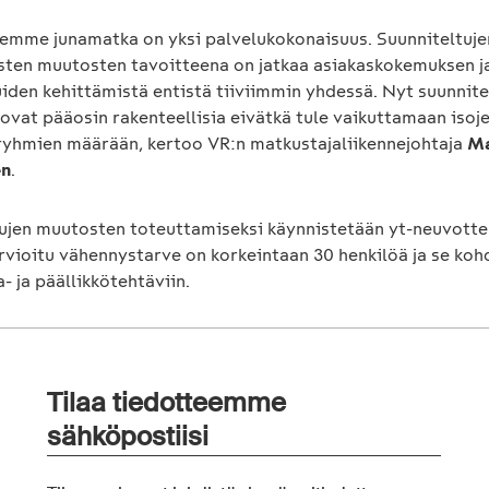
llemme junamatka on yksi palvelukokonaisuus. Suunniteltuje
isten muutosten tavoitteena on jatkaa asiakaskokemuksen j
iden kehittämistä entistä tiiviimmin yhdessä. Nyt suunnite
ovat pääosin rakenteellisia eivätkä tule vaikuttamaan isoj
ryhmien määrään, kertoo VR:n matkustajaliikennejohtaja
Ma
en
.
ujen muutosten toteuttamiseksi käynnistetään yt-neuvottel
rvioitu vähennystarve on korkeintaan 30 henkilöä ja se koh
a- ja päällikkötehtäviin.