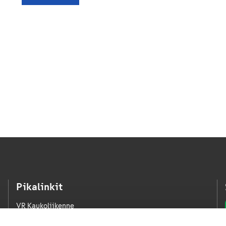
Pikalinkit
VR Kaukoliikenne
VR Kaupunkiliikenne