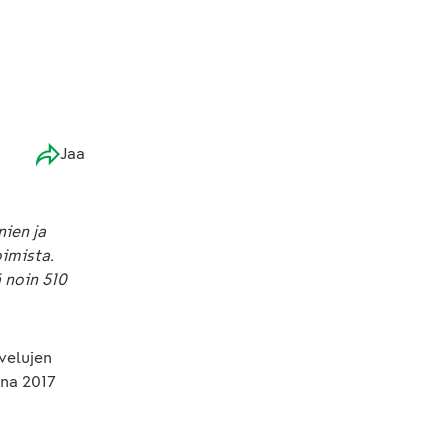
Jaa
nien ja
imista.
 noin 510
velujen
nna 2017