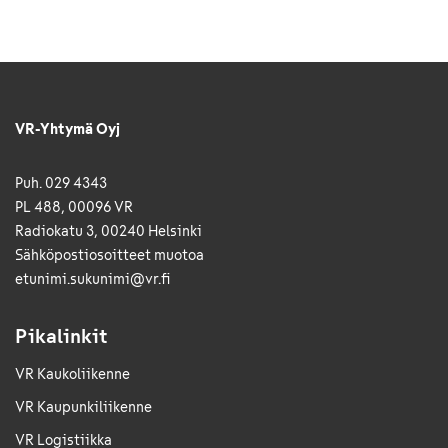
VR-Yhtymä Oyj
Puh. 029 4343
PL 488, 00096 VR
Radiokatu 3, 00240 Helsinki
Sähkö­posti­osoitteet muotoa
etunimi.sukunimi@vr.fi
Pikalinkit
VR Kaukoliikenne
VR Kaupunkiliikenne
VR Logistiikka