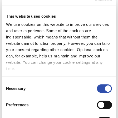
yhdistyvät veturin ja matkustajavaunun
ominaisuudet. Vaunun toisessa päässä on
This website uses cookies
ohjaamo, ja vaunussa on noin 100
istumapaikkaa. Ohjausvaunun avulla junaa
We use cookies on this website to improve our services
voidaan ohjata molemmista päistä ilman
and user experience. Some of the cookies are
veturinvaihtoa, mikä helpottaa ruuhkaa
indispensable, which means that without them the
erityisesti ahtaalla Helsingin ratapihalla.
website cannot function properly. However, you can tailor
Ohjausvaunun käyttöönotto parantaa
your consent regarding other cookies. Optional cookies
junaliikenteen täsmällisyyttä kaikkialla
can, for example, help us maintain and improve our
Suomessa. Ravintolavaunussa on 50 hengen
website. You can change your cookie settings at any
ravintolatilat vaunun alakerrassa ja
time.
välitasanteella. Yläkerrassa on noin 50
istumapaikkaa matkustajille. Ensimmäiset
Consent
ohjausvaunut on tarkoitus ottaa käyttöön
Necessary
Selection
kesällä 2013. Ravintolavaunut tulevat
liikenteeseen vuoden 2013 lopulla. Kaikki uudet
Preferences
vaunut ovat liikenteessä syksyyn 2014
mennessä. Nyt tilattujen vaunujen arvo on noin