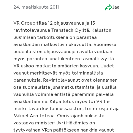
24. maaliskuuta 2011
Jaa
VR Group tilaa 12 ohjausvaunua ja 15
ravintolavaunua Transtech Oy:ltä. Kaluston
uusimisen tarkoituksena on parantaa
asiakkaiden matkustusmukavuutta. Suomessa
uudenlaisten ohjausvaunujen avulla voidaan
myös parantaa junaliikenteen täsmällisyyttä. –
VR uskoo matkustajamäärien kasvuun. Uudet
vaunut merkitsevät myös toiminnallisia
parannuksia. Ravintolavaunut ovat olennainen
osa suomalaista junamatkustamista, ja uusilla
vaunuilla voimme entistä paremmin palvella
asiakkaitamme. Kilpailutus myös toi VR:lle
merkittävän kustannussäästön, toimitusjohtaja
Mikael Aro toteaa. Omistajaohjauksesta
vastaava ministeri Jyri Häkämies on
tyytyväinen VR:n päätökseen hankkia vaunut