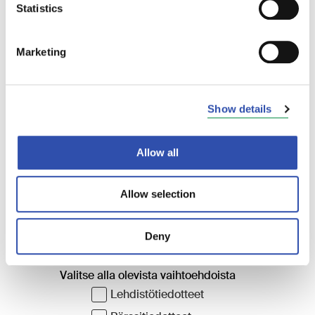
90 miljoonaa euroa. Lisäksi kauppaan sisältyy
Statistics
optio 13 ohjausvaunusta ja 11
ravintolavaunusta. Havainnekuvia uusista
Marketing
vaunuista
Show details
Allow all
Allow selection
Deny