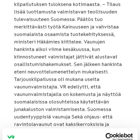
kilpailutuksen tuloksena kotimaasta. – Tilaus
lisää luottamusta valmistavan teollisuuden
tulevaisuuteen Suomessa. Päätös tuo
merkittävästi työtä Kainuuseen ja vahvistaa
suomalaista osaamista tuotekehityksessä,
ministeri Häkämies kiittelee. Vaunujen
hankinta alkoi viime kesäkuussa, kun
kiinnostuneet valmistajat jättivät alustavat
osallistumishakemukset. Sen jälkeen hankinta
eteni neuvottelumenettelyn mukaisesti.
Tarjouskilpailussa oli mukana useita
vaununvalmistajia. VR edellytti, että
vaununvalmistajalla on kokemusta ja näyttöä
suomalaisissa olosuhteissa käytettävän
junakaluston valmistamisesta. Suomessa
uudentyyppisiä vaunuja Sekä ohjaus- että
ravintolavaunut ovat kaksikerroksisia ja
Suomessa uudenlaisia. Niiden ulkoasu on VR:n
vihreän ilmeen mukainen. Ohjausvaunussa