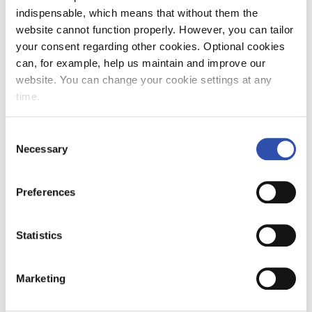
indispensable, which means that without them the
website cannot function properly. However, you can tailor
Lahden juna-asemalta on MM-kisapaikalle vain
your consent regarding other cookies. Optional cookies
15 minuutin kävelymatka. Kisatunnelmaan voi
can, for example, help us maintain and improve our
virittäytyä kätevästi jo matkalla, kun
website. You can change your cookie settings at any
junahenkilökunta huolehtii matkanteosta. Liput
time.
juniin kannattaa hankkia etukäteen ja ne voi
ostaa näppärästi vr.fi-verkkokaupasta, VR
Consent
Mobiili –sovelluksesta, lippuautomaateista, R-
Necessary
Selection
kioskeilta ja asemien lipunmyyntipisteistä.
VR:n lähijuniin voi ostaa lippuja uudesta VR
Lähijunat -sovelluksesta.
Preferences
Statistics
Kisakatsomo live-
lähetyksellä Helsingin
Marketing
päärautatieasemalla