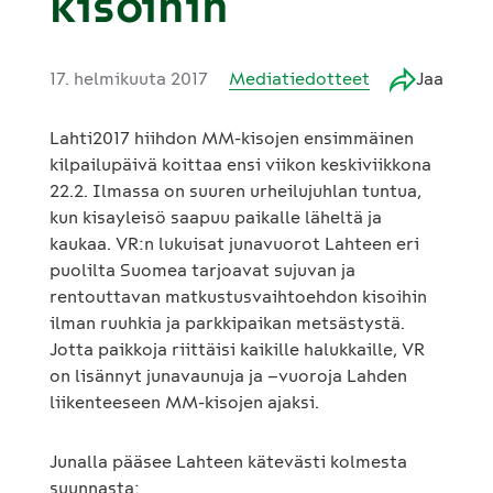
kisoihin
17. helmikuuta 2017
Mediatiedotteet
Jaa
Lahti2017 hiihdon MM-kisojen ensimmäinen
kilpailupäivä koittaa ensi viikon keskiviikkona
22.2. Ilmassa on suuren urheilujuhlan tuntua,
kun kisayleisö saapuu paikalle läheltä ja
kaukaa. VR:n lukuisat junavuorot Lahteen eri
puolilta Suomea tarjoavat sujuvan ja
rentouttavan matkustusvaihtoehdon kisoihin
ilman ruuhkia ja parkkipaikan metsästystä.
Jotta paikkoja riittäisi kaikille halukkaille, VR
on lisännyt junavaunuja ja –vuoroja Lahden
liikenteeseen MM-kisojen ajaksi.
Junalla pääsee Lahteen kätevästi kolmesta
suunnasta: