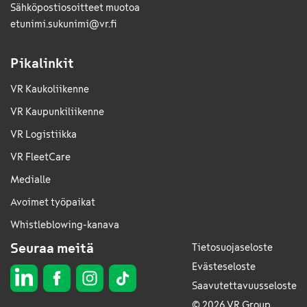
Sähkö­posti­osoitteet muotoa
etunimi.sukunimi@vr.fi
Pikalinkit
VR Kaukoliikenne
VR Kaupunkiliikenne
VR Logistiikka
VR FleetCare
Medialle
Avoimet työpaikat
Whistleblowing-kanava
Seuraa meitä
Tietosuojaseloste
Evästeseloste
Saavutettavuusseloste
© 2026 VR Group