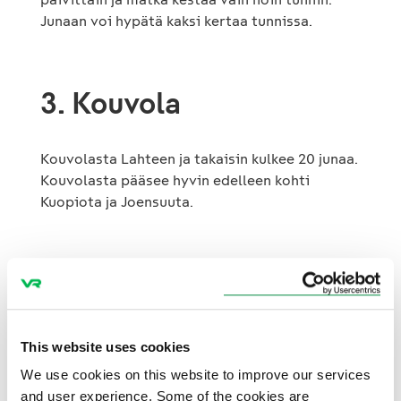
Junaan voi hypätä kaksi kertaa tunnissa.
3. Kouvola
Kouvolasta Lahteen ja takaisin kulkee 20 junaa.
Kouvolasta pääsee hyvin edelleen kohti
Kuopiota ja Joensuuta.
Tarkemmat yhteydet,
verkkokauppa ja
This website uses cookies
lisätietoja:
We use cookies on this website to improve our services
vr.fi/lahti2017
and user experience. Some of the cookies are