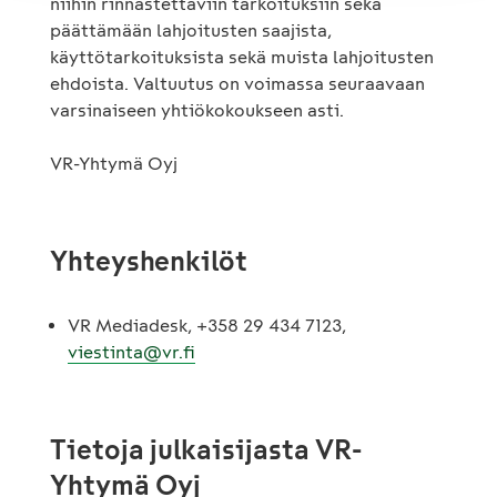
niihin rinnastettaviin tarkoituksiin sekä
päättämään lahjoitusten saajista,
käyttötarkoituksista sekä muista lahjoitusten
ehdoista. Valtuutus on voimassa seuraavaan
varsinaiseen yhtiökokoukseen asti.
VR-Yhtymä Oyj
Yhteyshenkilöt
VR Mediadesk, +358 29 434 7123,
viestinta@vr.fi
Tietoja julkaisijasta VR-
Yhtymä Oyj