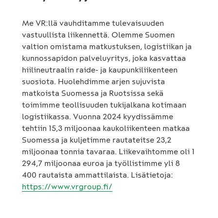
Me VR:llä vauhditamme tulevaisuuden
vastuullista liikennettä. Olemme Suomen
valtion omistama matkustuksen, logistiikan ja
kunnossapidon palveluyritys, joka kasvattaa
hiilineutraalin raide- ja kaupunkiliikenteen
suosiota. Huolehdimme arjen sujuvista
matkoista Suomessa ja Ruotsissa sekä
toimimme teollisuuden tukijalkana kotimaan
logistiikassa. Vuonna 2024 kyydissämme
tehtiin 15,3 miljoonaa kaukoliikenteen matkaa
Suomessa ja kuljetimme rautateitse 23,2
miljoonaa tonnia tavaraa. Liikevaihtomme oli 1
294,7 miljoonaa euroa ja työllistimme yli 8
400 rautaista ammattilaista. Lisätietoja:
https://www.vrgroup.fi/