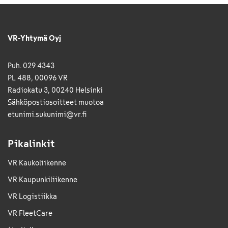
VR-Yhtymä Oyj
Puh. 029 4343
PL 488, 00096 VR
Radiokatu 3, 00240 Helsinki
Sähkö­posti­osoitteet muotoa
etunimi.sukunimi@vr.fi
Pikalinkit
VR Kaukoliikenne
VR Kaupunkiliikenne
VR Logistiikka
VR FleetCare