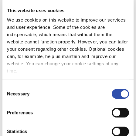
ulkopuolella ja hän osallistuu siihen
This website uses cookies
kokouspaikassa, kokouspalkkio maksetaan
We use cookies on this website to improve our services
kaksinkertaisena.
and user experience. Some of the cookies are
indispensable, which means that without them the
Hallintoneuvoston puheenjohtajalle maksetaan
website cannot function properly. However, you can tailor
palkkiona 800 euroa kokoukselta,
your consent regarding other cookies. Optional cookies
varapuheenjohtajalle 600 euroa kokoukselta ja
can, for example, help us maintain and improve our
jäsenille 500 euroa kokoukselta. Lisäksi
website. You can change your cookie settings at any
jokainen yhtiön hallituksen ja
time.
hallintoneuvoston jäsen saa VR:n vapaalipun.
Palkkioihin ei tehty muutoksia edellisestä
Consent
vuodesta.
Necessary
Selection
Pääomanpalautus
Preferences
Yhtiökokous päätti hallituksen esityksestä,
että VR-Yhtymä Oyj:n voitonjakokelpoisista
Statistics