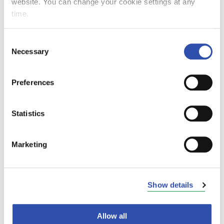
website. You can change your cookie settings at any
päästöttömämpien ja hiilineutraalien
time.
matkustusvaihtoehtojen kysyntä on
noussut. VR tarjoaa matkailijoille viihtyisän,
Consent
turvallisen ja ympäristöystävällisen tavan
Necessary
Selection
liikkua, ja yhteistyöllä pystymme vastaamaan
kysyntään ja rakennettua erilaisia kohteita
sisältäviä vastuullisia matkailuelämyksiä
Preferences
ympäri Suomen”, iloitsee Visit
Finlandin kestävän matkailun
Statistics
projektipäällikkö
Liisa Kokkarinen
.
Ympäristövastuun lisäksi ohjelman
Marketing
periaatteissa sitoudutaan myös laajemmin
vastuullisuuteen, kuten edistämään
hyvinvointia, ihmisoikeuksia ja tasa-arvoa,
Show details
suosimaan paikallista sekä panostamaan
turvallisuuteen. Merkin saadakseen tulee
täyttää kaikki vaaditut kriteerit sekä sitoutua
Allow all