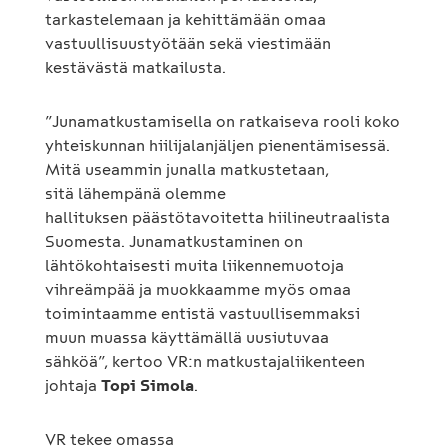
tarkastelemaan ja kehittämään omaa
vastuullisuustyötään sekä viestimään
kestävästä matkailusta.
”Junamatkustamisella on ratkaiseva rooli koko
yhteiskunnan hiilijalanjäljen pienentämisessä.
Mitä useammin junalla matkustetaan,
sitä lähempänä olemme
hallituksen päästötavoitetta hiilineutraalista
Suomesta. Junamatkustaminen on
lähtökohtaisesti muita liikennemuotoja
vihreämpää ja muokkaamme myös omaa
toimintaamme entistä vastuullisemmaksi
muun muassa käyttämällä uusiutuvaa
sähköä”, kertoo VR:n matkustajaliikenteen
johtaja
Topi Simola
.
VR tekee omassa