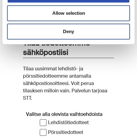
päivittämään ja seuraamaan omaa toimintaa
vastuullisen matkailun näkökulmasta.
Allow selection
Deny