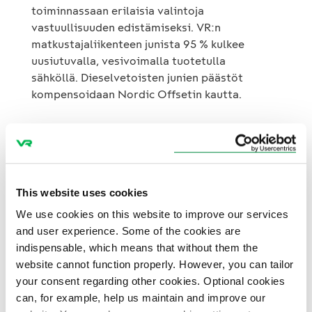
toiminnassaan erilaisia valintoja
vastuullisuuden edistämiseksi. VR:n
matkustajaliikenteen junista 95 % kulkee
uusiutuvalla, vesivoimalla tuotetulla
sähköllä. Dieselvetoisten junien päästöt
kompensoidaan Nordic Offsetin kautta.
Sitoutuminen laajaan
vastuullisuuteen
This website uses cookies
We use cookies on this website to improve our services
Vastuullisen matkailun näkökulmasta
and user experience. Some of the cookies are
raideliikenteellä on merkittävä rooli, sillä
indispensable, which means that without them the
junamatkustamisen ansiosta vastuullinen
website cannot function properly. However, you can tailor
matkailu ympäri Suomen on mahdollista.
your consent regarding other cookies. Optional cookies
can, for example, help us maintain and improve our
”Maata pitkin matkustamisen ja yleensäkin