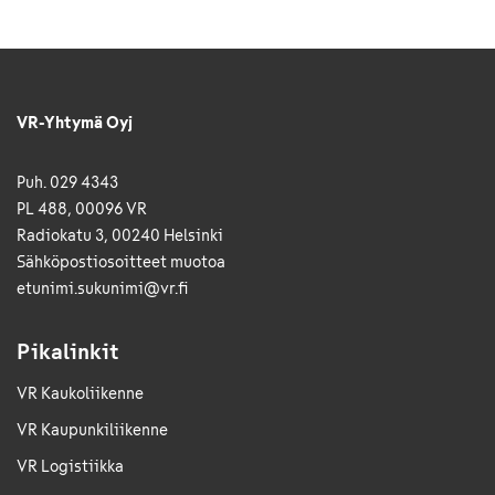
VR-Yhtymä Oyj
Puh. 029 4343
PL 488, 00096 VR
Radiokatu 3, 00240 Helsinki
Sähkö­posti­osoitteet muotoa
etunimi.sukunimi@vr.fi
Pikalinkit
VR Kaukoliikenne
VR Kaupunkiliikenne
VR Logistiikka