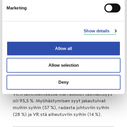
Marketing
Nopeusrajoitukset heikensivät marraskuun
täsmällisyyttä
Kaukoliikenteen täsmällisyys oli marraskuussa
Show details
84,5 %. Junien myöhästymiset jakautuivat
radasta johtuviin syihin (51 %), muihin syihin
Allow all
(21 %) ja VR:stä aiheutuviin syihin (28 %), jotka
liittyvät esimerkiksi kalustoon.
Kaukoliikenteen täsmällisyyttä heikensivät
Allow selection
erityisesti raiteiden kunnossapitotöistä
johtuvat tilapäiset nopeusrajoitukset.
Deny
VR:n lähiliikenteessä marraskuun täsmällisyys
oli 95,5 %. Myöhästymisen syyt jakautuivat
muihin syihin (57 %), radasta johtuviin syihin
(28 %) ja VR:stä aiheutuviin syihin (14 %).