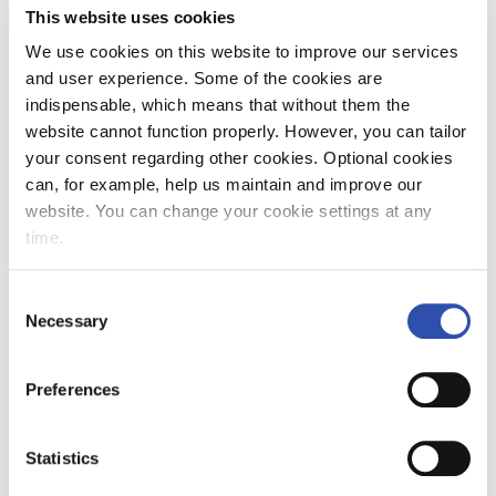
suosituimmista sesongeista. Olemme
This website uses cookies
lisänneet yhteensä 24 uutta junavuoroa joulun
We use cookies on this website to improve our services
liikenteeseen ja tasapainotamme kasvavaa
and user experience. Some of the cookies are
kysyntää myös esimerkiksi lisäämällä vaunuja
indispensable, which means that without them the
suosituimpiin vuoroihin mahdollisuuksien
website cannot function properly. However, you can tailor
mukaan ”,
VR:n toimitusjohtaja
Elisa Markula
your consent regarding other cookies. Optional cookies
kertoo.
can, for example, help us maintain and improve our
website. You can change your cookie settings at any
VR Transpointin rautatiekuljetuksissa
time.
kuljetusvolyymit olivat marraskuussa 2,1
miljoonaa tonnia. Volyymit laskivat 18
Consent
prosenttia viime vuoteen verrattuna
Necessary
Selection
idänliikenteen päättymisen ja teollisuuden
heikentyneiden suhdanteiden vuoksi. Tänä
Preferences
vuonna tammi-marraskuussa on rautateitse
kuljetettu tavaraa 21,2 (27,4) miljoonaa tonnia,
mikä on noin 23 prosenttia vähemmän kuin
Statistics
edellisenä vuonna.