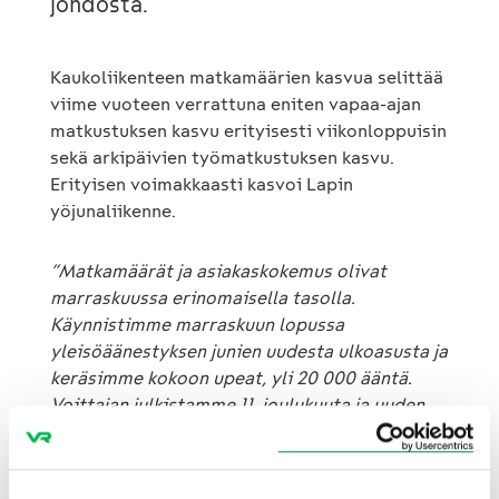
johdosta.
Kaukoliikenteen matkamäärien kasvua selittää
viime vuoteen verrattuna eniten vapaa-ajan
matkustuksen kasvu erityisesti viikonloppuisin
sekä arkipäivien työmatkustuksen kasvu.
Erityisen voimakkaasti kasvoi Lapin
yöjunaliikenne.
”Matkamäärät ja asiakaskokemus olivat
marraskuussa erinomaisella tasolla.
Käynnistimme marraskuun lopussa
yleisöäänestyksen junien uudesta ulkoasusta ja
keräsimme kokoon upeat, yli 20 000 ääntä.
Voittajan julkistamme 11. joulukuuta ja uuden
näköinen junavaunu pääsee liikenteeseen ensi
vuonna. Sitä ennen keskitymme kuitenkin
jouluun, joka on yksi junamatkustamisen