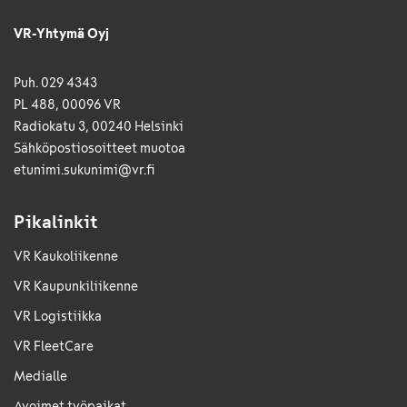
VR-Yhtymä Oyj
Puh. 029 4343
PL 488, 00096 VR
Radiokatu 3, 00240 Helsinki
Sähkö­posti­osoitteet muotoa
etunimi.sukunimi@vr.fi
Pikalinkit
VR Kaukoliikenne
VR Kaupunkiliikenne
VR Logistiikka
VR FleetCare
Medialle
Avoimet työpaikat