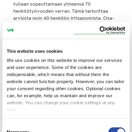
tullaan sopeuttamaan yhteensä 70
henkilötyövuoden verran. Tämä tarkoittaa
arviolta noin 40 henkilön irtisanomista. Osa-
aikaisten työsuhteiden osuutta lisätään ja
samalla niitä tarkennetaan vastaamaan
nykyisiä asiakasvirtoja. Tässä yhteydessä
myös VR:n puhelinvaihteen toiminnot siirtyvät
This website uses cookies
ulkopuolisen palveluntarjoajan hoitamiksi.
Lipunmyyntejä tai asemia ei suljeta, mutta
We use cookies on this website to improve our services
niiden palveluaikoja tarkistetaan ensi kevään
and user experience. Some of the cookies are
aikana siten, että ne palvelevat asiakkaita
indispensable, which means that without them the
mahdollisimman kattavasti. VR:llä on kaikkiaan
website cannot function properly. However, you can tailor
38 palveluasemaa eri puolilla rataverkkoa.
your consent regarding other cookies. Optional cookies
can, for example, help us maintain and improve our
website. You can change your cookie settings at any
time.
Consent
Necessary