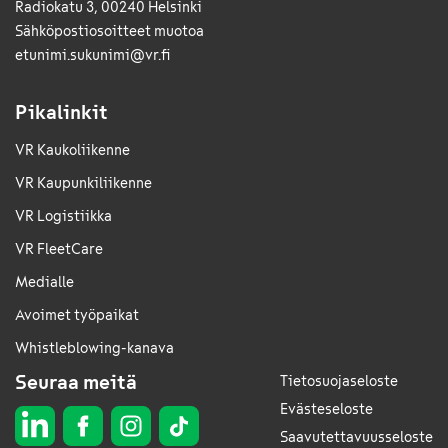
Radiokatu 3, 00240 Helsinki
Sähkö­posti­osoitteet muotoa
etunimi.sukunimi@vr.fi
Pikalinkit
VR Kaukoliikenne
VR Kaupunkiliikenne
VR Logistiikka
VR FleetCare
Medialle
Avoimet työpaikat
Whistleblowing-kanava
Seuraa meitä
Tietosuojaseloste
Evästeseloste
Saavutettavuusseloste