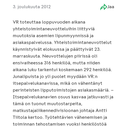
3. joulukuuta 2012
Jaa
VR toteuttaa loppuvuoden aikana
yhteistoimintaneuvotteluihin liittyviä
muutoksia asemien lipunmyynnissä ja
asiakaspalvelussa. Yhteistoimintaneuvottelut
käynnistyivät elokuussa ja päättyivät 23.
marraskuuta. Neuvottelujen piirissä oli
ensivaiheessa 316 henkilöä, mutta niiden
aikana luku tarkentui koskemaan 292 henkilöä.
Junalipuista jo yli puolet myydään VR:n
itsepalvelukanavissa, mikä on vähentänyt
perinteisten lipputoimistojen asiakasmääriä. –
Itsepalvelukanavien osuus kasvaa jatkuvasti ja
tämä on tuonut muutostarpeita,
matkustajaliikennedivisioonan johtaja Antti
Tiitola kertoo. Työtehtävien vähenemisen ja
toiminnan tehostamisen vuoksi henkilöstöä