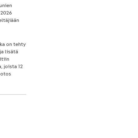
unien
 2026
eltäjiään
ka on tehty
a lisätä
tiin
 joista 12
 otos