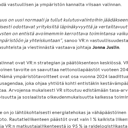
dä vastuullisen ja ympäristön kannalta viisaan valinnan.
uus on uusi normaali ja tullut kulutusvalintoihin jäädäkseen
sesti odottavat yrityksiltä läpinäkyvyyttä ja vertailtavuut
ysten on entistä avoimemmin kerrottava toimintansa vaiku
ympäristöön ja yhteiskuntaan”
, sanoo VR:n vastuullisuudesta
asuhteista ja viestinnästä vastaava johtaja
Jonna Juslin
.
alinnat ovat VR:n strategian ja päätöksenteon keskiössä. V
oinen tavoite on saavuttaa nettonollapäästöt vuoteen 20
Nämä ympäristötavoitteet ovat osa vuonna 2024 laadittu
uusagendaa, joka ohjaa yhtiötä kohti entistäkin kestävämpä
ntaa. Arvojensa mukaisesti VR sitoutuu edistämään tasa-arv
suutta ja sosiaalista oikeudenmukaisuutta kaikessa toimi
ne on jo lähtökohtaisesti energiatehokas ja vähäpäästöinen
to. Rautatieliikenteen päästöt ovat vain 1 % kaikista liike
ja VR:n matkustajaliikenteestä jo 95 % ja raidelogistiikast