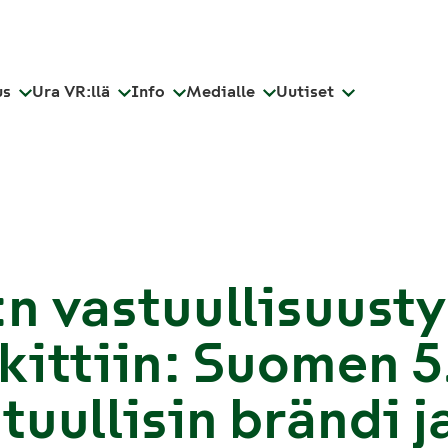
us
Ura VR:llä
Info
Medialle
Uutiset
n vastuullisuust
kittiin: Suomen 5
tuullisin brändi j