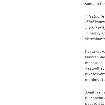
samalla teh
”Vastuullis
lähtökohtai
myötä yrit
ihmisiin, 
yhteiskunt
Kestävät v
kunnianhim
mennessä. 
vastuullis
liiketoimi
monimuotoi
Junaliiken
liikennemuo
päästöistä 