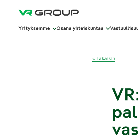
Yrityksemme
Osana yhteiskuntaa
Vastuullisu
« Takaisin
VR:
pal
vas