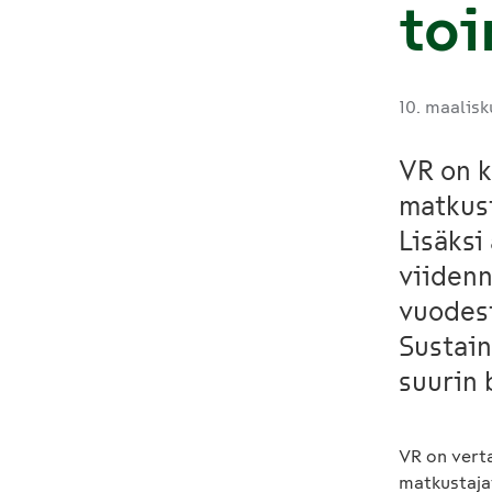
to
10. maalis
VR on k
matkus
Lisäksi
viidenn
vuodest
Sustain
suurin 
VR on verta
matkustaja