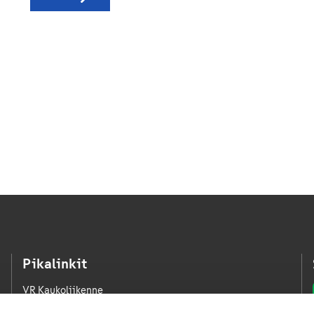
Pikalinkit
VR Kaukoliikenne
VR Kaupunkiliikenne