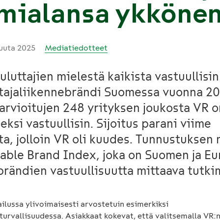
imialansa ykköne
kuuta 2025
Mediatiedotteet
uluttajien mielestä kaikista vastuullisin
tajaliikennebrändi Suomessa vuonna 20
 arvioitujen 248 yrityksen joukosta VR 
eksi vastuullisin. Sijoitus parani viime
a, jolloin VR oli kuudes. Tunnustuksen
able Brand Index, joka on Suomen ja E
brändien vastuullisuutta mittaava tutki
ilussa ylivoimaisesti arvostetuin esimerkiksi
turvallisuudessa. Asiakkaat kokevat, että valitsemalla VR:n