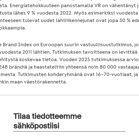
sta. Energiatehokkuuteen panostamalla VR on vähentänyt j
tusta lähes 9 % vuodesta 2022. Myös esimerkiksi vuodesta
enteeseen tulevat uudet lähiliikennejunat ovat jopa 50 % ed
okkaampia.
e Brand Index on Euroopan suurin vastuullisuustutkimus, jo
vuodesta 2011 lähtien. Tutkimuksen tavoitteena on levittää j
ehitystä koskevaa tietoa. Vuoden 2025 tutkimuksessa arvioi
8 brändiä ja haastateltiin yhteensä noin 80 000 vastaajaa,
omesta. Tutkimusten kohderyhmänä ovat 16–70-vuotiaat, ja
nkin maan väestörakennetta.