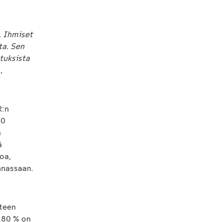
. Ihmiset
ta. Sen
tuksista
,
R:n
40
a
ä
oa,
nnassaan.
nteen
a 80 % on