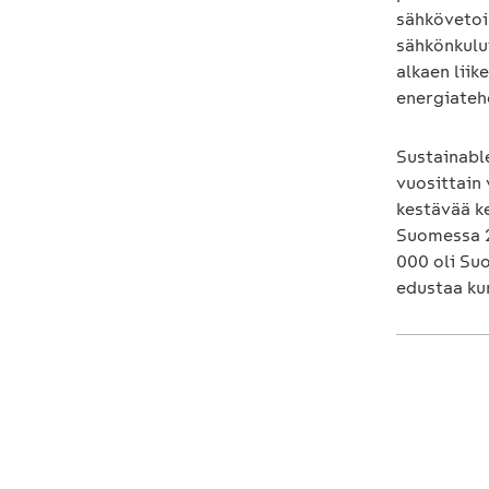
sähkövetoi
sähkönkulu
alkaen liik
energiateh
Sustainabl
vuosittain 
kestävää k
Suomessa 24
000 oli Su
edustaa ku