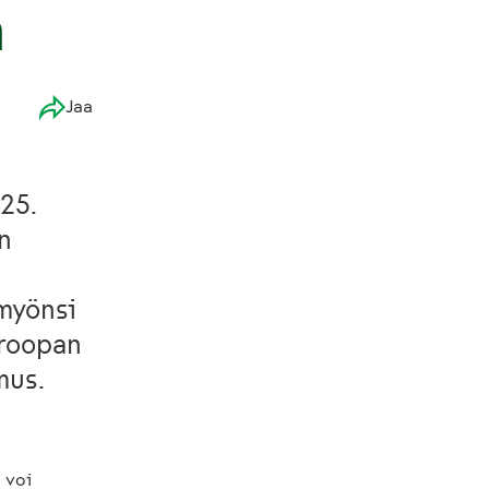
n
Jaa
25.
on
 myönsi
uroopan
mus.
 voi