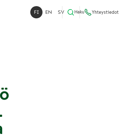
FI
EN
SV
Haku
Yhteystiedot
yö
.
a