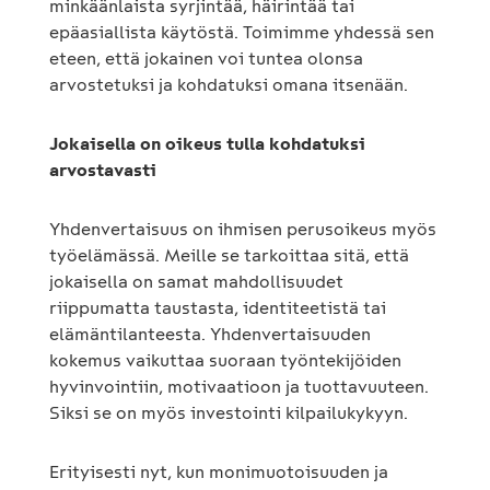
minkäänlaista syrjintää, häirintää tai
epäasiallista käytöstä. Toimimme yhdessä sen
eteen, että jokainen voi tuntea olonsa
arvostetuksi ja kohdatuksi omana itsenään.
Jokaisella on oikeus tulla kohdatuksi
arvostavasti
Yhdenvertaisuus on ihmisen perusoikeus myös
työelämässä. Meille se tarkoittaa sitä, että
jokaisella on samat mahdollisuudet
riippumatta taustasta, identiteetistä tai
elämäntilanteesta. Yhdenvertaisuuden
kokemus vaikuttaa suoraan työntekijöiden
hyvinvointiin, motivaatioon ja tuottavuuteen.
Siksi se on myös investointi kilpailukykyyn.
Erityisesti nyt, kun monimuotoisuuden ja