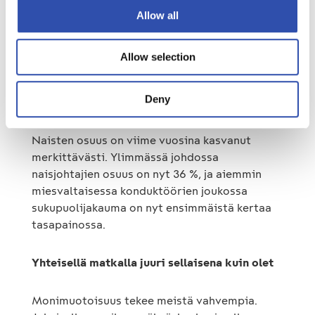
yhdessä kestävää työyhteisöä. Samalla VR:llä
Allow all
työurat ovat usein pitkiä: useampi työntekijä
on ollut talossa yli 40 vuotta, jotkut jopa yli 50
vuotta. Pitkät urat ja monipuolinen kokemus
Allow selection
muodostavat arvokkaan hiljaisen tiedon, jota
siirrämme eteenpäin uusille sukupolville, nyt
Deny
entistä monimuotoisemmassa työyhteisössä.
Naisten osuus on viime vuosina kasvanut
merkittävästi. Ylimmässä johdossa
naisjohtajien osuus on nyt 36 %, ja aiemmin
miesvaltaisessa konduktöörien joukossa
sukupuolijakauma on nyt ensimmäistä kertaa
tasapainossa.
Yhteisellä matkalla juuri sellaisena kuin olet
Monimuotoisuus tekee meistä vahvempia.