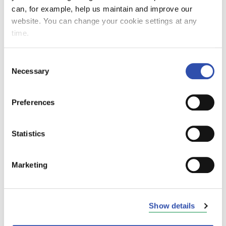
can, for example, help us maintain and improve our
tarpeet, digipalveluiden saavutettavuus ja
website. You can change your cookie settings at any
aistiesteettömyys. Foorumin yhteydessä
time.
toimiva yhteiskehitysryhmä tuo asiakkaiden
kokemukset suoraan kehitystyön ytimeen.
Consent
Necessary
Selection
Työyhteisö, jossa erilaisuus on voimavara
Preferences
VR:llä työskentelee yli 8 000 ammattilaista,
jotka edustavat yli 50 eri kulttuuritaustaa.
Työyhteisömme on monimuotoinen myös iän,
Statistics
sukupuolen, osaamisen ja elämänkokemusten
osalta.
Marketing
Ikäjakauma on laaja: 9 prosenttia on alle 30-
vuotiaita, 60 prosenttia 30–50-vuotiaita ja 31
prosenttia yli 50-vuotiaita. Tämä kertoo siitä,
Show details
että eri-ikäiset osaajat viihtyvät ja rakentavat