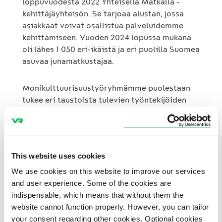
loppuvuodesta 2022 Yhteisellä Matkalla -
kehittäjäyhteisön. Se tarjoaa alustan, jossa
asiakkaat voivat osallistua palveluidemme
kehittämiseen. Vuoden 2024 lopussa mukana
oli lähes 1 050 eri-ikäistä ja eri puolilla Suomea
asuvaa junamatkustajaa.
Monikulttuurisuustyöryhmämme puolestaan
tukee eri taustoista tulevien työntekijöiden
työssä viihtymistä ja kehittää
toimintatapojamme. Koulutamme esihenkilöitä
toimimaan monimuotoisessa työyhteisössä ja
edistämme kulttuurista ymmärrystä arjessa.
This website uses cookies
We use cookies on this website to improve our services
Esteettömyysfoorumi kokoaa yhteen
and user experience. Some of the cookies are
asiantuntijoita, järjestötoimijoita ja asiakkaita
indispensable, which means that without them the
keskustelemaan saavutettavamman
website cannot function properly. However, you can tailor
matkustamisen edistämisestä. Teemoina ovat
your consent regarding other cookies. Optional cookies
olleet muun muassa ikääntyvän väestön