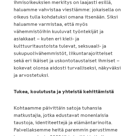
ihmisoikeuksien merkitys on laajasti esillä,
haluamme vahvistaa viestiämme: jokaisella on
oikeus tulla kohdatuksi omana itsenään. Siksi
haluamme varmistaa, että myös
vähemmistöihin kuuluvat työntekijät ja
asiakkaat – kuten eri kieli- ja
kulttuuritaustoista tulevat, seksuaali- ja
sukupuolivähemmistöt, liikuntarajoitteiset
sekä eri ikäiset ja uskontotaustaiset ihmiset –
kokevat olonsa aidosti turvalliseksi, näkyväksi
ja arvostetuksi.
Tukea, koulutusta ja yhteistä kehittämistä
Kohtaamme päivittäin satoja tuhansia
matkustajia, jotka edustavat monenlaisia
taustoja, identiteettejä ja elämäntarinoita.
Palvellaksemme heitä paremmin perustimme