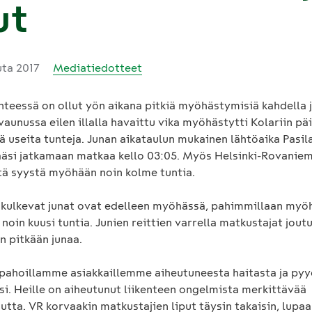
ut
uta 2017
Mediatiedotteet
nteessä on ollut yön aikana pitkiä myöhästymisiä kahdella j
aunussa eilen illalla havaittu vika myöhästytti Kolariin p
ä useita tunteja. Junan aikataulun mukainen lähtöaika Pasila
pääsi jatkamaan matkaa kello 03:05. Myös Helsinki-Rovaniem
stä syystä myöhään noin kolme tuntia.
 kulkevat junat ovat edelleen myöhässä, pahimmillaan myö
 noin kuusi tuntia. Junien reittien varrella matkustajat jout
 pitkään junaa.
ahoillamme asiakkaillemme aiheutuneesta haitasta ja p
si. Heille on aiheutunut liikenteen ongelmista merkittävää
tta. VR korvaakin matkustajien liput täysin takaisin, lupaa