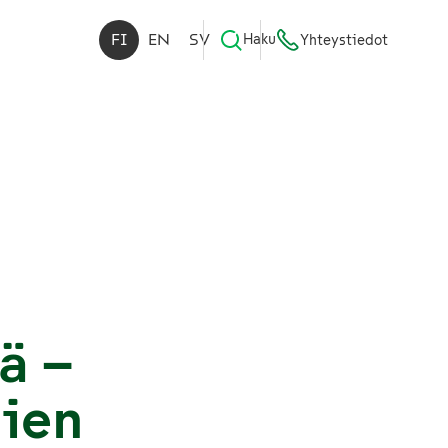
FI
EN
SV
Haku
Yhteystiedot
ä –
ien