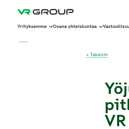
Yrityksemme
Osana yhteiskuntaa
Vastuullisu
« Takaisin
Yöj
pit
VR 