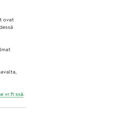
t ovat
ydessä
elmat
avalta,
e vr.fi:ssä
.