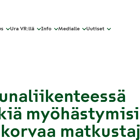
us
Ura VR:llä
Info
Medialle
Uutiset
unaliikenteessä
kiä myöhästymisi
korvaa matkustaj