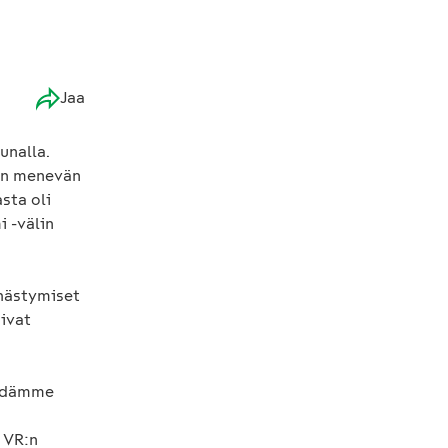
Jaa
unalla.
äin menevän
sta oli
i -välin
hästymiset
uivat
yydämme
 VR:n