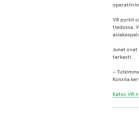
operatiivi
VR pyrkii 
tiedossa. 
asiakaspa
Junat ovat 
tarkasti.
– Tutkimme
Kossila ker
Katso VR:n