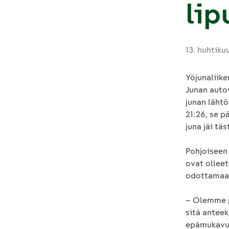
lip
13. huhtiku
Yöjunaliike
Junan autov
junan lähtö
21:26, se 
juna jäi tä
Pohjoiseen
ovat olleet
odottamaan
– Olemme p
sitä anteek
epämukavuu