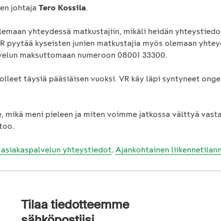
nen johtaja
Tero Kossila
.
olemaan yhteydessä matkustajiin, mikäli heidän yhteystiedo
VR pyytää kyseisten junien matkustajia myös olemaan yhte
lvelun maksuttomaan numeroon 08001 33300.
olleet täysiä pääsiäisen vuoksi. VR käy läpi syntyneet ong
, mikä meni pieleen ja miten voimme jatkossa välttyä vasta
too.
 asiakaspalvelun yhteystiedot
.
Ajankohtainen liikennetilann