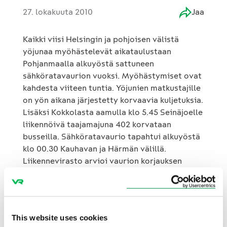
27. lokakuuta 2010
Jaa
Kaikki viisi Helsingin ja pohjoisen välistä
yöjunaa myöhästelevät aikataulustaan
Pohjanmaalla alkuyöstä sattuneen
sähköratavaurion vuoksi. Myöhästymiset ovat
kahdesta viiteen tuntia. Yöjunien matkustajille
on yön aikana järjestetty korvaavia kuljetuksia.
Lisäksi Kokkolasta aamulla klo 5.45 Seinäjoelle
liikennöivä taajamajuna 402 korvataan
busseilla. Sähköratavaurio tapahtui alkuyöstä
klo 00.30 Kauhavan ja Härmän välillä.
Liikennevirasto arvioi vaurion korjauksen
valmistuvan klo 6 mennessä. Aamun junien
arvioidaan liikennöivän jo lähes normaalisti
This website uses cookies