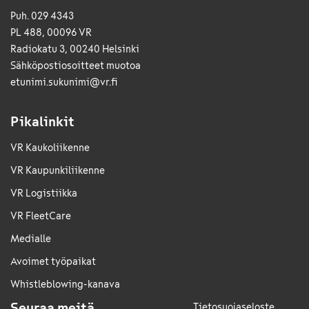
Puh. 029 4343
PL 488, 00096 VR
Radiokatu 3, 00240 Helsinki
Sähkö­posti­osoitteet muotoa
etunimi.sukunimi@vr.fi
Pikalinkit
VR Kaukoliikenne
VR Kaupunkiliikenne
VR Logistiikka
VR FleetCare
Medialle
Avoimet työpaikat
Whistleblowing-kanava
Seuraa meitä
Tietosuojaseloste