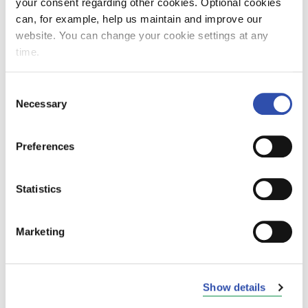
your consent regarding other cookies. Optional cookies
can, for example, help us maintain and improve our
Maisa Romanainen ny direktör för
website. You can change your cookie settings at any
VR:s passagerartrafik
time.
1. juli 2014
Consent
Necessary
Selection
Preferences
VR förbereder sig på konkurrensen
genom att förnya sin organisation
Statistics
16. juni 2014
Marketing
Det förnyade Tolstoi-tåget kör över
Show details
natten till Moskva