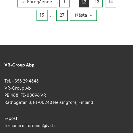
Föregående
1
...
12
13
14
15
...
27
Nästa
VR-Group Abp
Tel. +358 29 4343
VR-Group Ab
PB 488, FI-00096 VR
Radiogatan 3, FI-00240 Helsingfors, Finland
E-post:
fornamn.efternamn@vr.fi