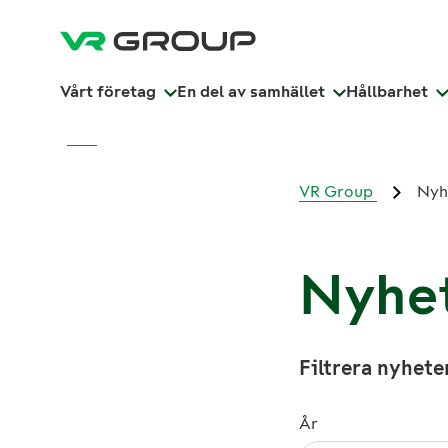
Vårt företag
En del av samhället
Hållbarhet
VR Group
Nyh
Nyhet
Filtrera nyhete
År