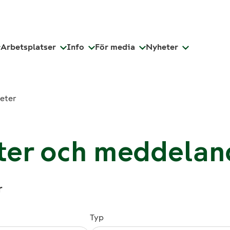
Arbetsplatser
Info
För media
Nyheter
eter
er och meddelan
r
Typ