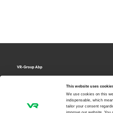
VR-Group Abp
Tel. +358 29 4343
This website uses cookie
VR-Group Ab
PB 488, FI-00096 VR
We use cookies on this we
Radiogatan 3, FI-00240 Helsingfors, Finland
indispensable, which mean
tailor your consent regard
improve our website. You 
E-post: