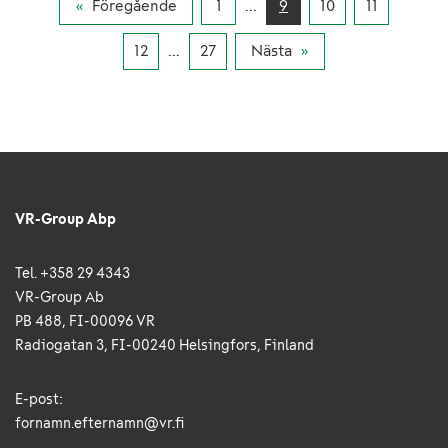
Föregående
1
...
9
10
11
12
...
27
Nästa
VR-Group Abp
Tel. +358 29 4343
VR-Group Ab
PB 488, FI-00096 VR
Radiogatan 3, FI-00240 Helsingfors, Finland
E-post:
fornamn.efternamn@vr.fi