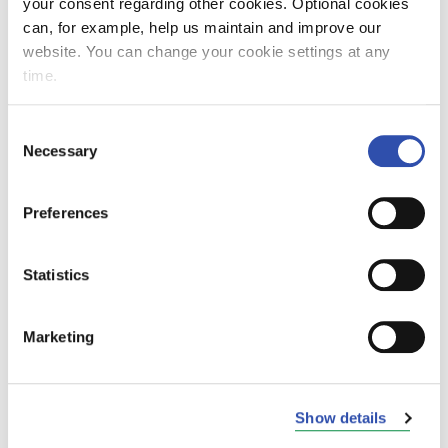
your consent regarding other cookies. Optional cookies
VR introducerar Robert's Coffee-
can, for example, help us maintain and improve our
vagnen på tågen
website. You can change your cookie settings at any
time.
12. januari 2016
Consent
Necessary
Selection
Ändringar i hur biljetter kan köpas
Preferences
på stationerna
5. januari 2016
Statistics
Marketing
VR Groups huvudkontor till Stora
smedjan
Show details
15. december 2015