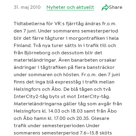
31. maj 2010
Nyheter och aktuellt
Share
Tidtabellerna för VR:s fjärrtåg ändras fr.o.m.
den 7 juni. Under sommarens semesterperiod
blir det färre tågturer i morgontrafiken i hela
Finland. Två nya turer sätts in i trafik till och
från Björneborg och dessutom blir det
materieländringar. Även banarbeten orsakar
ändringar i tågtrafiken på flera bansträckor
under sommaren och hösten. Fr.o.m. den 7 juni
finns det inga blå expresståg i trafik mellan
Helsingfors och Åbo. De blå tågen och två
InterCity2-tåg byts ut mot InterCity-tåg.
Materieländringarna gäller tåg som avgår från
Helsingfors kl. 14.03 och 18.03 samt från Åbo
och Åbo hamn kl. 17.00 och 20.35. Glesare
trafik under semesterperioden Under
sommarens semesterperiod 7.6–15.8 sköts