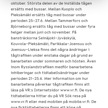
oktober. Största delen av de inställda tågen
ersätts med bussar. Mellan Kuopio och
Pieksämäki ersätts tåg med bussar under
perioden 25–27.6. Mellan Tammerfors och
Björneborg ersätts tåg med bussar under fyra
helger mellan juni och november. På
bansträckorna Seinäjoki−Jyväskylä,
Kouvola−Pieksämäki, Parikkala−Joensuu och
Joensuu−Lieksa finns det några ändringar i
tågtrafiken under enstaka dagar på grund av
banarbeten under sommaren och hösten. Även
inom Rysslandstrafiken medför banarbetena
inhiberingar och tidtabellsändringar under
perioden 21–25.6. Mer information om hur
banarbetena påverkar tågtrafiken finns att
läsa på VR:s Internetsidor www.vr.fi. De nya
tidtabellerna hittar du på VR Sök resa på
www.vr.fi eller med mobilen på mobile.vr.fi. De
nya ficktidtabellerna finns att köpa på