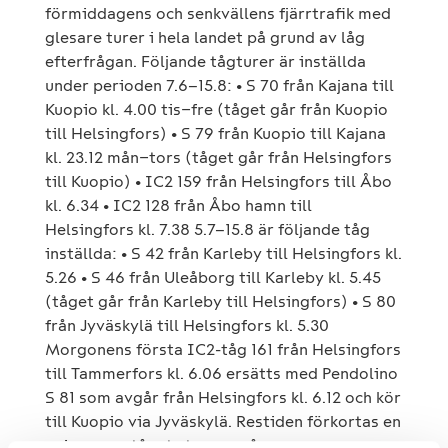
förmiddagens och senkvällens fjärrtrafik med
glesare turer i hela landet på grund av låg
efterfrågan. Följande tågturer är inställda
under perioden 7.6–15.8: • S 70 från Kajana till
Kuopio kl. 4.00 tis−fre (tåget går från Kuopio
till Helsingfors) • S 79 från Kuopio till Kajana
kl. 23.12 mån−tors (tåget går från Helsingfors
till Kuopio) • IC2 159 från Helsingfors till Åbo
kl. 6.34 • IC2 128 från Åbo hamn till
Helsingfors kl. 7.38 5.7–15.8 är följande tåg
inställda: • S 42 från Karleby till Helsingfors kl.
5.26 • S 46 från Uleåborg till Karleby kl. 5.45
(tåget går från Karleby till Helsingfors) • S 80
från Jyväskylä till Helsingfors kl. 5.30
Morgonens första IC2-tåg 161 från Helsingfors
till Tammerfors kl. 6.06 ersätts med Pendolino
S 81 som avgår från Helsingfors kl. 6.12 och kör
till Kuopio via Jyväskylä. Restiden förkortas en
aning, men tåget stannar på samma