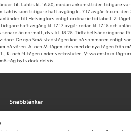
nländer till Lahtis kl. 16.50, medan ankomsttiden tidigare varit
n Lahtis som tidigare haft avgång kl. 7.17 avgår fr.o.m. den 
n anländer till Helsingfors enligt ordinarie tidtabell. Z-tåget
tidigare haft avgång kl. 17.17 avgår redan kl. 17.15 och anlän
 senare än normalt, dvs. kl. 18.25. Tidtabellsändringarna f
ls vidare. De nya Sm5-stadstågen kör på sommaren enligt s
som på våren. A- och M-tågen körs med de nya tågen från må
 I-, K- och N-tågen under veckosluten. Vissa enstaka tågtu
m5-tåg byts dock delvis.
Snabblänkar
VR Fjärrtrafik
VR Stadstrafik
s