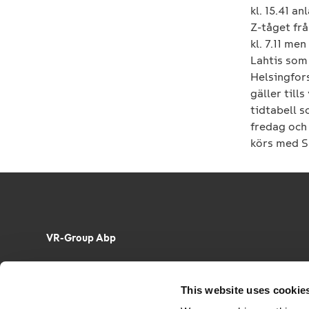
kl. 15.41 a
Z-tåget frå
kl. 7.11 me
Lahtis som 
Helsingfors
gäller til
tidtabell 
fredag och
körs med S
VR-Group Abp
Tel. +358 29 4343
This website uses cookie
VR-Group Ab
PB 488, FI-00096 VR