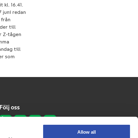
 kl. 16.41.
7 juni redan
 från
der till
ör Z-tågen
amma
ndag till
rer som
Följ oss
Allow all