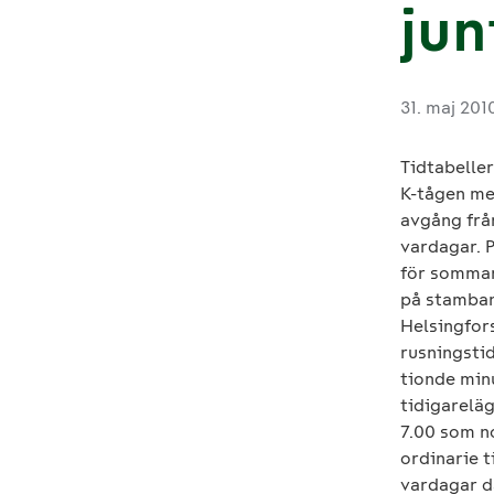
jun
31. maj 201
Tidtabeller
K-tågen me
avgång från
vardagar. 
för sommar
på stamban
Helsingfor
rusningsti
tionde minu
tidigareläg
7.00 som n
ordinarie t
vardagar då