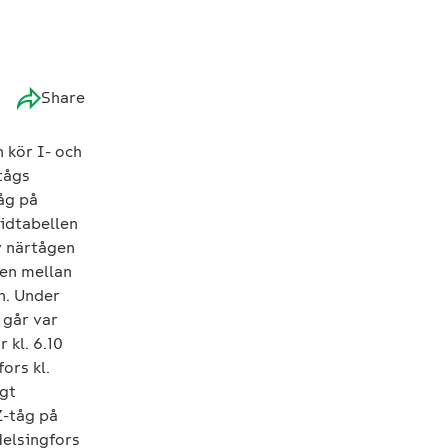
Share
n kör I- och
tågs
tåg på
tidtabellen
v närtågen
gen mellan
n. Under
 går var
 kl. 6.10
ors kl.
igt
Z-tåg på
Helsingfors