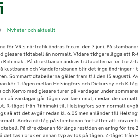
i
0
Nyheter och aktuellt
na för VR:s närtrafik ändras fr.o.m. den 7 juni. På stambana
d glesare tidtabell än normalt. Vidare tidigareläggs ett R-
 Riihimäki. På direktbanan ändras tidtabellerna för tre Z-
På kustbanan och Vandaforsbanan blir det inga ändringar i 
en. Sommartidtabellerna gäller fram till den 15 augusti. A
an kör I-tågen mellan Helsingfors och Dickursby och K-tå
s och Kervo med glesare turer på vardagar under sommare
den på vardagar går tågen var 15e minut, medan de normalt
t. R-tåget från Riihimäki till Helsingfors som normalt avgår
gs så att det avgår redan kl. 6.05 men anländer till Helsingf
ormalt. Andra närtåg på stambanan fortsätter att köra enl
idtabell. På direktbanan förlängs restiden en aning för tre 
 det tas i bruk en annan typ av lok på tågen. Z-tåget från 