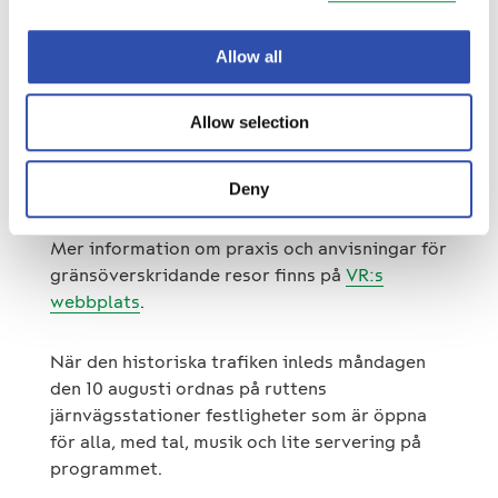
efter en paus på flera årtionden.
Allow all
Tågbiljetter till rutten mellan Uleåborg och
Haparanda börjar säljas tisdagen den 30 juni.
Allow selection
Biljetter och exaktare tidtabeller finns då i
resesökningen på
vr.fi
och i VR Matkalla-
appen.
Deny
Mer information om praxis och anvisningar för
gränsöverskridande resor finns på
VR:s
webbplats
.
När den historiska trafiken inleds måndagen
den 10 augusti ordnas på ruttens
järnvägsstationer festligheter som är öppna
för alla, med tal, musik och lite servering på
programmet.