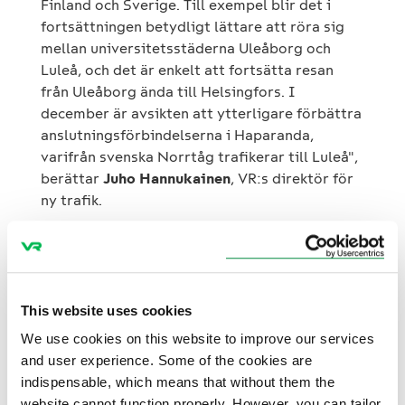
Finland och Sverige. Till exempel blir det i
fortsättningen betydligt lättare att röra sig
mellan universitetsstäderna Uleåborg och
Luleå, och det är enkelt att fortsätta resan
från Uleåborg ända till Helsingfors. I
december är avsikten att ytterligare förbättra
anslutningsförbindelserna i Haparanda,
varifrån svenska Norrtåg trafikerar till Luleå",
berättar
Juho Hannukainen
, VR:s direktör för
ny trafik.
Kommunerna har förbundit sig att med sina
egna insatser finansiera uppstarten av
tågtrafiken.
This website uses cookies
We use cookies on this website to improve our services
"Spårförbindelsen har en mycket viktig
and user experience. Some of the cookies are
betydelse regionalt, eftersom den förbättrar
indispensable, which means that without them the
förbindelserna inte bara mellan norra Finland
website cannot function properly. However, you can tailor