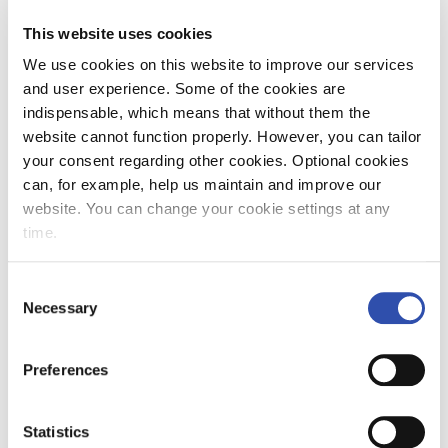
– Uppgifter inom underhållet erbjuds i
Helsingfors, Hyvinge, Kouvola, Uleåborg,
This website uses cookies
Pieksämäki och Tammerfors.
We use cookies on this website to improve our services
Räddningstjänstens beredskap bibehålls i Åbo.
and user experience. Some of the cookies are
Verksamheten organiseras på nytt i samarbete
indispensable, which means that without them the
med regionala räddningsverket i Egentliga
website cannot function properly. However, you can tailor
Finland, säger underhållsdirektör
Jari
your consent regarding other cookies. Optional cookies
Hankala
.
can, for example, help us maintain and improve our
website. You can change your cookie settings at any
Under förhandlingarna presenterade
time.
personalens representanter olika alternativ
för nedläggningen av depån.
Consent
Kostnadsbesparingarna för dessa alternativ
Necessary
Selection
uppskattades dock vara mindre än i den
situation där depån läggs ner helt och hållet.
Preferences
Målet är att centralisera underhållet av tågen
till de ställen där det finns mycket trafik och
Statistics
många kunder.