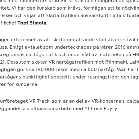
ans med Tammerfors stad vill vi starta en fungerande spår
litet. Vi har den kunskap som krävs, förmågan att ta nödvä
 risker och viljan att sköta trafiken ansvarsfullt i alla situat
afikchef
Topi Simola
.
igen erfarenhet av att sköta omfattande stadstrafik såväl
ss. Enligt avtalet som undertecknades på våren 2016 ansv
regionens närtågstrafik och underhåll av materielen på 
021. Dessutom sköter VR närtågstrafiken mot Riihimäki, Lah
agligen görs ca 190 000 resor med ca 800 närtåg. Man har 
ärtågens punktlighet speciellt under rusningstider och tag
ter för kunderna.
urföretaget VR Track, som är en del av VR-koncernen, delta
ggandet via allianssamarbete med YIT och Pöyry.