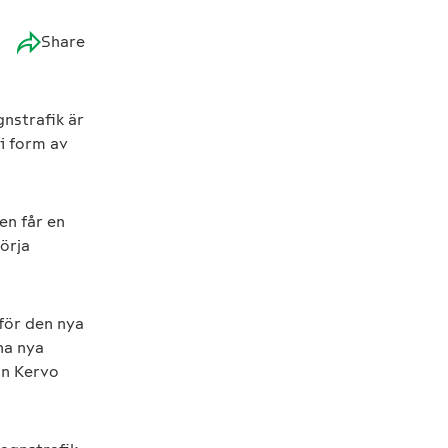
Share
nstrafik är
 i form av
en får en
örja
 för den nya
na nya
an Kervo