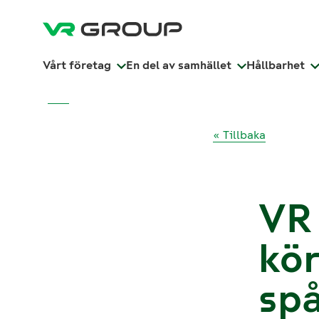
Vårt företag
En del av samhället
Hållbarhet
« Tillbaka
VR 
kö
sp