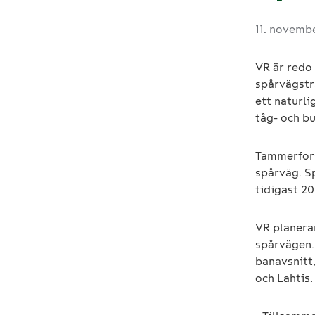
11. novemb
VR är redo
spårvägstr
ett naturli
tåg- och bu
Tammerfors
spårväg. S
tidigast 20
VR planerar
spårvägen.
banavsnitt,
och Lahtis.