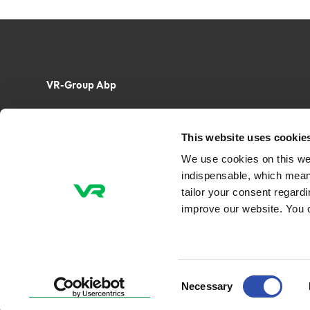
VR-Group Abp
Tel. +358 29 4343
This website uses cookie
VR-Group Ab
PB 488, FI-00096 VR
We use cookies on this we
Radiogatan 3, FI-00240 Helsingfors, Finland
indispensable, which mean
tailor your consent regard
improve our website. You 
E-post:
fornamn.efternamn@vr.fi
Consent
Necessary
Selection