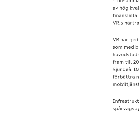
- Tillsamm
av hög kva
finansiella
VR:s närtr
VR har ged
som med bu
huvudstads
fram till 2
Sjundeå. D
förbättra n
mobiltjäns
Infrastrukt
spårvägsby