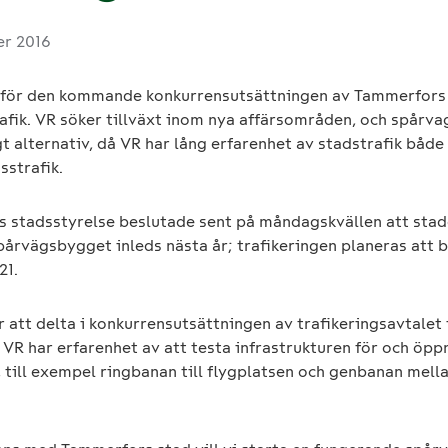
er 2016
 för den kommande konkurrensutsättningen av Tammerfors
afik. VR söker tillväxt inom nya affärsområden, och spårvag
gt alternativ, då VR har lång erfarenhet av stadstrafik både
sstrafik.
 stadsstyrelse beslutade sent på måndagskvällen att stad
pårvägsbygget inleds nästa år; trafikeringen planeras att b
21.
 att delta i konkurrensutsättningen av trafikeringsavtalet
 VR har erfarenhet av att testa infrastrukturen för och öpp
 till exempel ringbanan till flygplatsen och genbanan mell