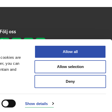
Följ oss
Allow all
 cookies are
er, you can
Allow selection
Dataskyddsprinciper
intain and
Information om cookies
Deny
Tillgänglighetsutlåtande
© 2026 VR Group
Show details