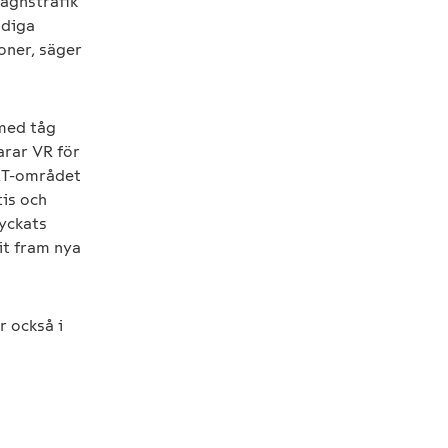
vagnstrafik
ndiga
ioner, säger
 med tåg
arar VR för
HRT-området
tis och
lyckats
it fram nya
r också i