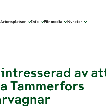
Arbetsplatser
Info
För media
Nyheter
intresserad av at
ra Tammerfors
årvagnar