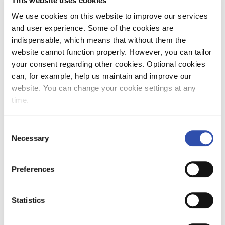
This website uses cookies
sparbiljetterna kan som förut köpas 60 dagar
We use cookies on this website to improve our services
före resan. Tidtabellerna gäller från den 19 juni
and user experience. Some of the cookies are
till den 9 december 2017. Tidtabellerna för
indispensable, which means that without them the
huvudstadsregionens närtrafik publiceras
website cannot function properly. However, you can tailor
samtidigt, och de gäller fram till den 13
your consent regarding other cookies. Optional cookies
augusti.
can, for example, help us maintain and improve our
website. You can change your cookie settings at any
– Tåget är ett utmärkt val för en bekymmersfri
time.
sommarresa runtom i landet. Vi har lagt till
flera turer mot norra Finland, eftersom
Consent
resandet norrut har ökat kraftigt från början
Necessary
Selection
av året. Till exempel mellan Uleåborg och
Helsingfors har passagerarmängderna ökat
med mer än 25 procent. Även resor till
Preferences
utlandet kan börja med en tågresa, då man nu
kommer enkelt med en och samma biljett ända
Statistics
till Helsingfors-Vanda flygplats. Nattågens
tidtabeller har också ändrats för att bättre
passa in med de tidiga avgångarna på