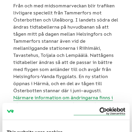
Från och med midsommarveckan blir trafiken
livligare speciellt från Tammerfors mot
Österbotten och Uleåborg. I landets södra del
ändras tidtabellerna på huvudbanan så att
tågen mitt på dagen mellan Helsingfors och
Tammerfors stannar även vid de
mellanliggande stationerna i Riihimäki,
Tavastehus, Toijala och Lempäälä. Nattågens
tidtabeller ändras så att de passar in bättre
med flygen som anländer till och avgår från
Helsingfors-Vanda flygplats. En ny station
öppnas i Härmä, och en del av tågen till
Österbotten stannar där i juni–augusti.
Närmare information om ändringarna finns i
vårt tidigare meddelande (23.2.2017)
.
Nya tågtidtabeller publiceras och biljetter
släpps den 21 april. De förmånligaste