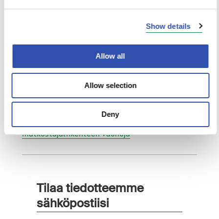
myyntiprosessin etenemisestä
päivitetään
VR:n verkkosivuille
heti aikataulun
Show details
tarkentuessa.
Allow all
Aiemmat julkaisut aiheesta:
Uutinen 31.1.2024: VR myy matkustajavaunuja –
Allow selection
huutokauppaan voi ilmoittautua helmikuussa
Deny
Mediatiedote 28.12.2023: VR myy ylimääräisiä
matkustajaliikenteen vaunuja