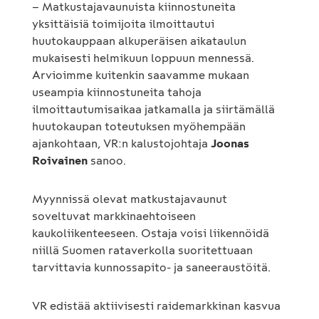
– Matkustajavaunuista kiinnostuneita
yksittäisiä toimijoita ilmoittautui
huutokauppaan alkuperäisen aikataulun
mukaisesti helmikuun loppuun mennessä.
Arvioimme kuitenkin saavamme mukaan
useampia kiinnostuneita tahoja
ilmoittautumisaikaa jatkamalla ja siirtämällä
huutokaupan toteutuksen myöhempään
ajankohtaan, VR:n kalustojohtaja
Joonas
Roivainen
sanoo.
Myynnissä olevat matkustajavaunut
soveltuvat markkinaehtoiseen
kaukoliikenteeseen. Ostaja voisi liikennöidä
niillä Suomen rataverkolla suoritettuaan
tarvittavia kunnossapito- ja saneeraustöitä.
VR edistää aktiivisesti raidemarkkinan kasvua