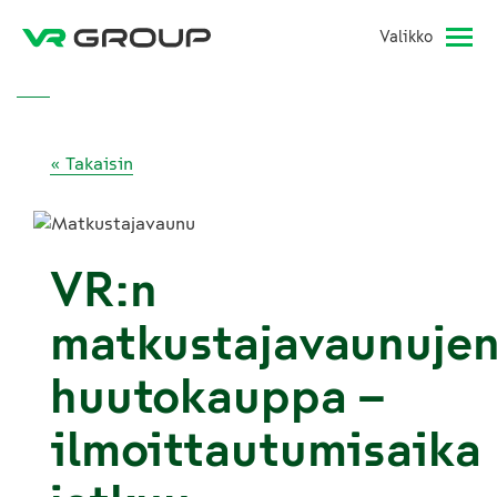
Valikko
« Takaisin
VR:n
matkustajavaunuje
huutokauppa –
ilmoittautumisaika