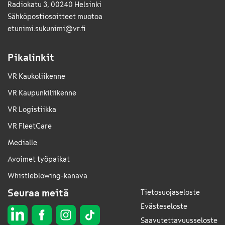
Radiokatu 3, 00240 Helsinki
Sähkö­posti­osoitteet muotoa
etunimi.sukunimi@vr.fi
Pikalinkit
VR Kaukoliikenne
VR Kaupunkiliikenne
VR Logistiikka
VR FleetCare
Medialle
Avoimet työpaikat
Whistleblowing-kanava
Seuraa meitä
Tietosuojaseloste
Evästeseloste
Saavutettavuusseloste