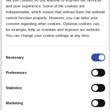
We use cookies on this website to improve our services
tekemiseen ja rahoituksensa järjestämiseen,
and user experience. Some of the cookies are
Roivainen jatkaa.
indispensable, which means that without them the website
cannot function properly. However, you can tailor your
consent regarding other cookies. Optional cookies can,
VR myy huutokaupalla 29 InterCity-
for example, help us maintain and improve our website.
junavaunua ja 22 ns. sinistä vaunua eli
You can change your cookie settings at any time.
vanhempaa pikajuna- ja makuuvaunua, jotka on
poistettu tarpeettomina kaupallisesta
matkustajaliikenteestä .
Consent
Necessary
Selection
Huutokauppaan osallistuvien toimijoiden
kartoitus jatkuu, kunnes suunnitelmat
tulevasta julkisesta ostoliikenteen
Preferences
kalustoyhtiöstä selviävät. Aiemmin
huutokauppaan ilmoittautuneet toimijat
Statistics
huomioidaan automaattisesti vaunujen
myyntiprosessin edetessä. Kiinnostuneille
ostajakandidaateille järjestetään katselmus
Marketing
kalustoon vuoden 2024 aikana. Tiedot