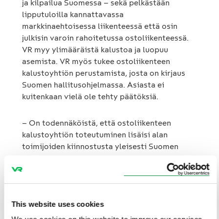
ja kilpailua Suomessa – sekä pelkästään
lipputuloilla kannattavassa
markkinaehtoisessa liikenteessä että osin
julkisin varoin rahoitetussa ostoliikenteessä.
VR myy ylimääräistä kalustoa ja luopuu
asemista. VR myös tukee ostoliikenteen
kalustoyhtiön perustamista, josta on kirjaus
Suomen hallitusohjelmassa. Asiasta ei
kuitenkaan vielä ole tehty päätöksiä.
– On todennäköistä, että ostoliikenteen
kalustoyhtiön toteutuminen lisäisi alan
toimijoiden kiinnostusta yleisesti Suomen
markkinaan ja samalla myös
markkinaehtoiseen liikenteeseen – johon nämä
nyt myynnissä olevat matkustajavaunut
soveltuvat hyvin. Olemme saaneet myös
This website uses cookies
palautetta, että ostajakandidaatit tarvitsevat
riittävästi aikaa liiketoimintasuunnitelmiensa