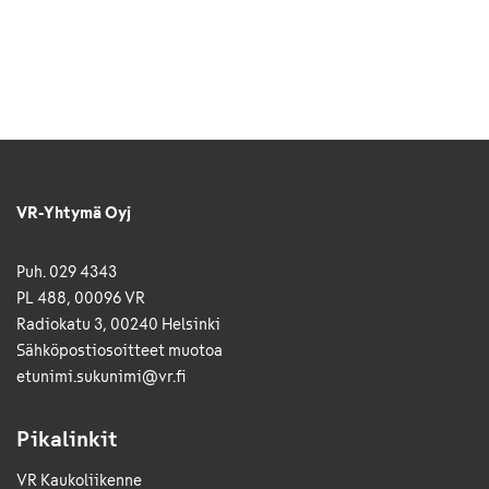
VR-Yhtymä Oyj
Puh. 029 4343
PL 488, 00096 VR
Radiokatu 3, 00240 Helsinki
Sähkö­posti­osoitteet muotoa
etunimi.sukunimi@vr.fi
Pikalinkit
VR Kaukoliikenne