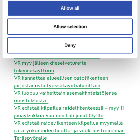
haltijoille, esimerkiksi paikallisille
Allow all
yhdistyksille, joiden kanssa on tarkoitus
käynnistää neuvottelut lähiaikoina.
Allow selection
Lue lisää VR:n toimista raidemarkkinan kasvun
ja kilpailun edistämiseksi:
Deny
VR luopumassa yksityisraiteista – tavoitteena
kilpailuneutraali toimintaympäristö
VR myy jälleen dieselvetureita
liikennekäyttöön
VR kannattaa alueellisen ostoliikenteen
järjestämistä työssäkäyntialueittain
VR luopuu vaiheittain asemakiinteistöjensä
omistuksesta
VR edistää kilpailua raideliikenteessä – myy 11
junayksikköä Suomen Lähijunat Oy:lle
VR edistää raideliikenteen kilpailua myymällä
ratatyökoneiden huolto- ja vuokraustoiminnan
Teräspyörälle