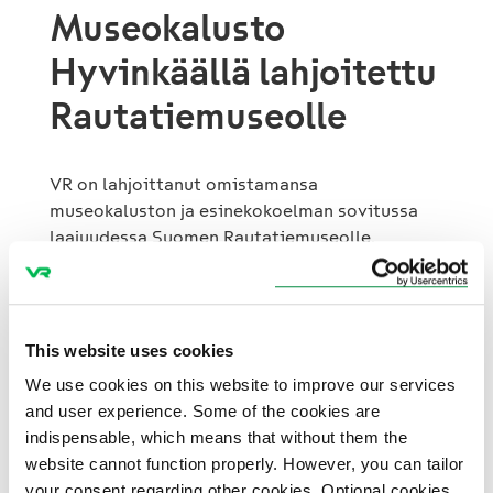
Museokalusto
Hyvinkäällä lahjoitettu
Rautatiemuseolle
VR on lahjoittanut omistamansa
museokaluston ja esinekokoelman sovitussa
laajuudessa Suomen Rautatiemuseolle.
Taustalla on VR-Yhtymä Oyj:n kevään 2024
yhtiökokouksen päätös
. Osa
Rautatiemuseossa esillä olevasta
museokalustosta on ollut VR:n omistuksessa,
This website uses cookies
mutta museon hallinnassa.
We use cookies on this website to improve our services
and user experience. Some of the cookies are
– Haluamme VR:llä edistää aktiivisesti
indispensable, which means that without them the
markkinaehtoista ja kilpailuneutraalia
website cannot function properly. However, you can tailor
toimintaympäristöä rautatiealalla. Olemme
your consent regarding other cookies. Optional cookies