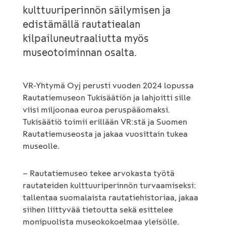
kulttuuriperinnön säilymisen ja
edistämällä rautatiealan
kilpailuneutraaliutta myös
museotoiminnan osalta.
VR-Yhtymä Oyj perusti vuoden 2024 lopussa
Rautatiemuseon Tukisäätiön ja lahjoitti sille
viisi miljoonaa euroa peruspääomaksi.
Tukisäätiö toimii erillään VR:stä ja Suomen
Rautatiemuseosta ja jakaa vuosittain tukea
museolle.
– Rautatiemuseo tekee arvokasta työtä
rautateiden kulttuuriperinnön turvaamiseksi:
tallentaa suomalaista rautatiehistoriaa, jakaa
siihen liittyvää tietoutta sekä esittelee
monipuolista museokokoelmaa yleisölle.