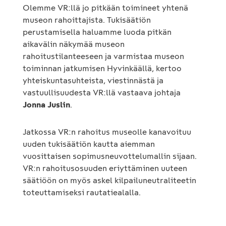
Olemme VR:llä jo pitkään toimineet yhtenä
museon rahoittajista. Tukisäätiön
perustamisella haluamme luoda pitkän
aikavälin näkymää museon
rahoitustilanteeseen ja varmistaa museon
toiminnan jatkumisen Hyvinkäällä, kertoo
yhteiskuntasuhteista, viestinnästä ja
vastuullisuudesta VR:llä vastaava johtaja
Jonna Juslin
.
Jatkossa VR:n rahoitus museolle kanavoituu
uuden tukisäätiön kautta aiemman
vuosittaisen sopimusneuvottelumallin sijaan.
VR:n rahoitusosuuden eriyttäminen uuteen
säätiöön on myös askel kilpailuneutraliteetin
toteuttamiseksi rautatiealalla.