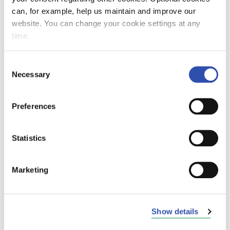
muun muassa luopumassa asema- ja
can, for example, help us maintain and improve our
varikkokiinteistöistämme sekä
website. You can change your cookie settings at any
yksityisraiteistamme. Vastaavasti
time.
museotoiminnan rahoittaminen ja
kulttuurihistoriallisen museokaluston
Consent
omistaminen ovat nyt erkanemassa liikenteen
Necessary
Selection
operoinnista, Juslin toteaa.
Preferences
VR omistaa vielä jonkin verran muutakin
museokalustoa Valtionrautateiden ajalta
ennen vuoden 1995 yhtiöittämistä. Tänä
Statistics
päivänä VR keskittyy yhä vahvemmin
ydinliiketoimintaansa eli matkustaja- ja
Marketing
tavaraliikenteen operointiin, ja
museokalustosta luopuminen onkin
luonnollista jatkumoa tälle kehitykselle.
Tahtotilana on siirtää lopunkin museokaluston
Show details
omistus lähtökohtaisesti kaluston nykyisille