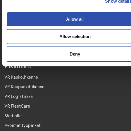
Show detail
VR-Yhtymä Oyj
Allow all
Puh. 029 4343
PL 488, 00096 VR
Radiokatu 3, 00240 Helsinki
Allow selection
Sähkö­posti­osoitteet muotoa
etunimi.sukunimi@vr.fi
Deny
Pikalinkit
VR Kaukoliikenne
VR Kaupunkiliikenne
VR Logistiikka
VR FleetCare
Medialle
Avoimet työpaikat