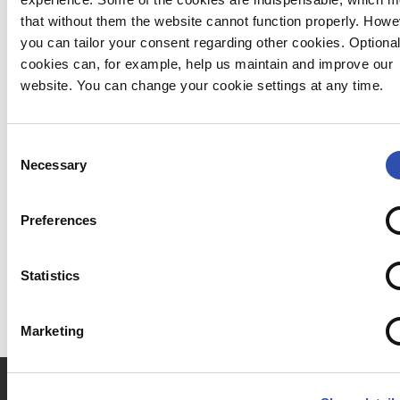
Mäntyharjun tutkimuspisteet ja karttanäkymien
that without them the website cannot function properly. Howe
sijainnit 4.5.2018
you can tailor your consent regarding other cookies. Optiona
cookies can, for example, help us maintain and improve our
Tästä kartasta
pääset katsomaan onnettomuuden
website. You can change your cookie settings at any time.
vaikutuksia Sarkaveden alueeseen (päivitetty
3.6.2022).
Consent
Necessary
Katso vaikutukset
Vuohijärven alueella.
(päivitetty
Selection
3.6.2022).
Preferences
Kaivoveden tarkkailukartan näet
tästä
(päivitetty
3.8.2018).
Statistics
Marketing