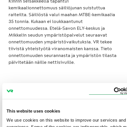
Kinnin seisakkeella tapahtui
kemikaalionnettomuus säiliöjunan suistuttua
raiteilta. Säiliöstä valui maahan MTBE-kemikaalia
35 tonnia. Kukaan ei loukkaantunut
onnettomuudessa. Etelä-Savon ELY-keskus ja
Mikkelin seudun ympäristöpalvelut seuraavat
onnettomuuden ympäristövaikutuksia. VR tekee
tiivistä yhteistyötä viranomaisten kanssa. Tieto
onnettomuuden seurannasta ja ympäristön tilasta
päivitetään näille nettisivuille.
Onnettomuuden
vaikutukset
lähialueeseen
This website uses cookies
We use cookies on this website to improve our services and
experience. Some of the cookies are indispensable, which 