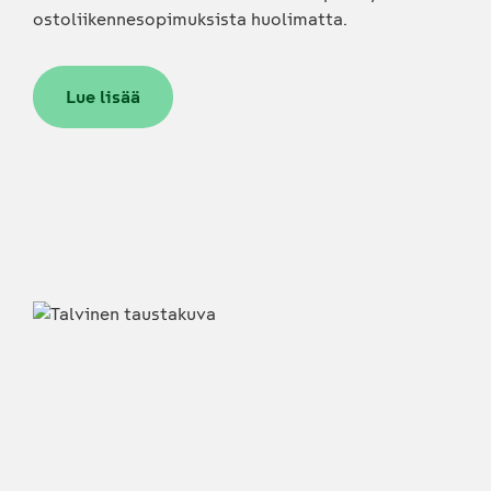
ostoliikennesopimuksista huolimatta.
Lue lisää