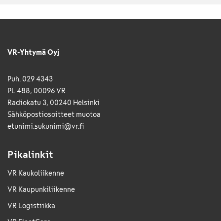
VR-Yhtymä Oyj
Puh. 029 4343
PL 488, 00096 VR
Radiokatu 3, 00240 Helsinki
Sähkö­posti­osoitteet muotoa
etunimi.sukunimi@vr.fi
Pikalinkit
VR Kaukoliikenne
VR Kaupunkiliikenne
VR Logistiikka