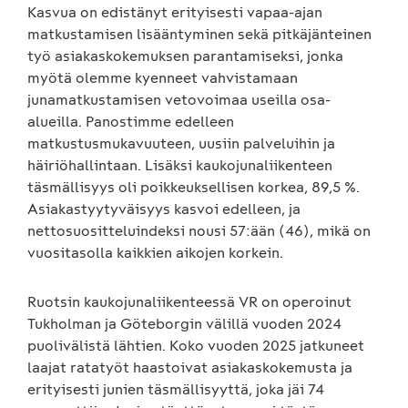
Kasvua on edistänyt erityisesti vapaa-ajan
matkustamisen lisääntyminen sekä pitkäjänteinen
työ asiakaskokemuksen parantamiseksi, jonka
myötä olemme kyenneet vahvistamaan
junamatkustamisen vetovoimaa useilla osa-
alueilla. Panostimme edelleen
matkustusmukavuuteen, uusiin palveluihin ja
häiriöhallintaan. Lisäksi kaukojunaliikenteen
täsmällisyys oli poikkeuksellisen korkea, 89,5 %.
Asiakastyytyväisyys kasvoi edelleen, ja
nettosuositteluindeksi nousi 57:ään (46), mikä on
vuositasolla kaikkien aikojen korkein.
Ruotsin kaukojunaliikenteessä VR on operoinut
Tukholman ja Göteborgin välillä vuoden 2024
puolivälistä lähtien. Koko vuoden 2025 jatkuneet
laajat ratatyöt haastoivat asiakaskokemusta ja
erityisesti junien täsmällisyyttä, joka jäi 74