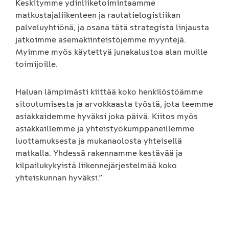
Keskitymme ydinliiketoimintaamme
matkustajaliikenteen ja rautatielogistiikan
palveluyhtiönä, ja osana tätä strategista linjausta
jatkoimme asemakiinteistöjemme myyntejä.
Myimme myös käytettyä junakalustoa alan muille
toimijoille.
Haluan lämpimästi kiittää koko henkilöstöämme
sitoutumisesta ja arvokkaasta työstä, jota teemme
asiakkaidemme hyväksi joka päivä. Kiitos myös
asiakkaillemme ja yhteistyökumppaneillemme
luottamuksesta ja mukanaolosta yhteisellä
matkalla. Yhdessä rakennamme kestävää ja
kilpailukykyistä liikennejärjestelmää koko
yhteiskunnan hyväksi.”