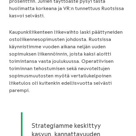
prosenttiin. Junien täyttöaste pysyi tästä
huolimatta korkeana ja VR:n tunnettuus Ruotsissa
kasvoi selvästi.
Kaupunkiliikenteen liikevaihto laski päättyneiden
ostoliikennesopimusten johdosta. Ruotsissa
käynnistimme vuoden aikana neljän uuden
sopimuksen liikennöinnin, joista kaksi aloitti
toimintansa vasta joulukuussa. Operatiivisen
toiminnan tehostumisen sekä neuvoteltujen
sopimusmuutosten myötä vertailukelpoinen
liiketulos oli kuitenkin edellisvuotta selvästi
parempi.
Strategiamme keskittyy
kasvun, kannattavuuden