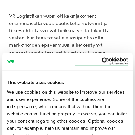
VR Logistiikan vuosi oli kaksijakoinen:
ensimmäisellä vuosipuoliskolla volyymit ja
liikevaihto kasvoivat heikkoa vertailukautta
vasten, kun taas toisella vuosipuoliskolla
markkinoiden epävarmuus ja heikentynyt
asiakaskysyntä laskivat kuljetusvolyymejä
edellisvuodesta. Tästä huolimatta
tulosparannustoimenpiteet, uudistetut
asiakastoimintamallit ja suotuisa operatiivinen
toimintaympäristö paransivat
This website uses cookies
kannattavuuttamme edellisvuoteen verrattuna.
We use cookies on this website to improve our services
Jatkamme logistiikkapalveluidemme kehittämistä
and user experience. Some of the cookies are
vahvistamalla toimitusvarmuutta, tiivistämällä
indispensable, which means that without them the
asiakasyhteistyötä ja panostamalla
website cannot function properly. However, you can tailor
vähäpäästöisiin ratkaisuihin.
your consent regarding other cookies. Optional cookies
can, for example, help us maintain and improve our
VR FleetCare ja UPM solmivat joulukuussa