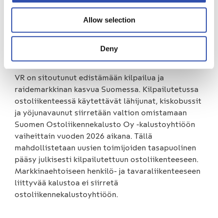
ostoliikennesopimusten sekä VR Snabbtågin
kaukoliikenteen yritysoston ansiosta olemme nyt
Allow selection
Ruotsin toiseksi suurin junaoperaattori. Uskomme,
että VR:n vahva toimialaosaaminen ja kokemus
Deny
tuovat lisäarvoa Ruotsin markkinalle.
VR on sitoutunut edistämään kilpailua ja
raidemarkkinan kasvua Suomessa. Kilpailutetussa
ostoliikenteessä käytettävät lähijunat, kiskobussit
ja yöjunavaunut siirretään valtion omistamaan
Suomen Ostoliikennekalusto Oy -kalustoyhtiöön
vaiheittain vuoden 2026 aikana. Tällä
mahdollistetaan uusien toimijoiden tasapuolinen
pääsy julkisesti kilpailutettuun ostoliikenteeseen.
Markkinaehtoiseen henkilö- ja tavaraliikenteeseen
liittyvää kalustoa ei siirretä
ostoliikennekalustoyhtiöön.