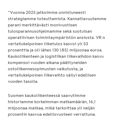
“Vuonna 2025 jatkoimme onnistuneesti
strategiamme toteuttamista. Kannattavuutemme
parani merkittävästi monivuotisen
tulosparannusohjelmamme sekä suotuisan
operatiivisen toimintaympäristön ansiosta. VR:n
vertailukelpoinen liiketulos kasvoi yli 53
prosenttia ja oli lähes 130 (85) miljoonaa euroa.
Kaukoliikenteen ja logistiikan liikevaihdon kasvu
kompensoi vuoden aikana päättyneiden
ostoliikennesopimusten vaikutusta, ja
vertailukelpoinen liikevaihto säilyi edellisen
vuoden tasolla.
Suomen kaukoliikenteessä saavutimme
historiamme korkeimman matkamäärän, 16,1
miljoonaa matkaa, mikä tarkoittaa yli neljän
prosentin kasvua edellisvuoteen verrattuna.