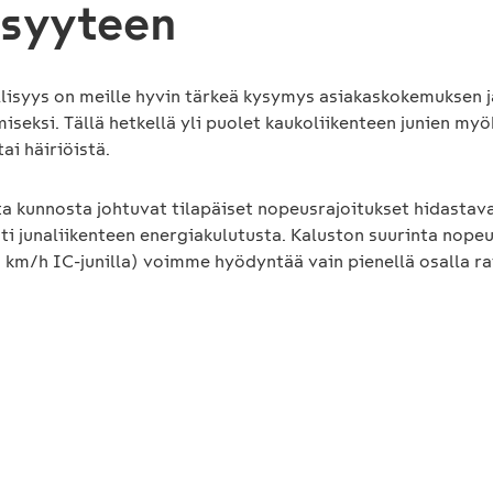
isyyteen
lisyys on meille hyvin tärkeä kysymys asiakaskokemuksen j
seksi. Tällä hetkellä yli puolet kaukoliikenteen junien my
ai häiriöistä.
a kunnosta johtuvat tilapäiset nopeusrajoitukset hidastava
i junaliikenteen energiakulutusta. Kaluston suurinta nope
0 km/h IC-junilla) voimme hyödyntää vain pienellä osalla r