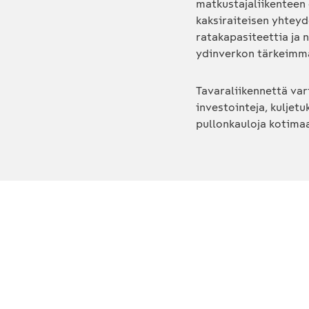
matkustajaliikenteen 
kaksiraiteisen yhteyd
ratakapasiteettia ja
ydinverkon tärkeimmät
Tavaraliikennettä var
investointeja, kuljetu
pullonkauloja kotima