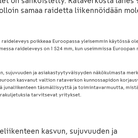
olet on sähköistetty. Rataverkosta lähes
 jolloin samaa raidetta liikennöidään mo
raideleveys poikkeaa Euroopassa yleisemmin käytössä ol
messa raideleveys on 1 524 mm, kun useimmissa Euroopan m
un, sujuvuuden ja asiakastyytyväisyyden näkökulmasta mer
n euroon kasvanut valtion rataverkon kunnossapidon korjaus
 junaliikenteen täsmällisyyttä ja toimintavarmuutta, mistä
rakuljetuksia tarvitsevat yritykset.
eliikenteen kasvun, sujuvuuden ja