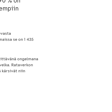
 90 % on
lempiin
evasta
aissa se on 1 435
kittävänä ongelmana
velka. Rataverkon
 kärsivät niin