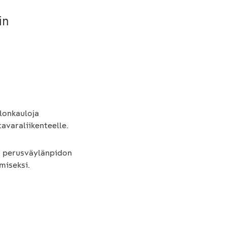
in
llonkauloja
tavaraliikenteelle.
a perusväylänpidon
miseksi.