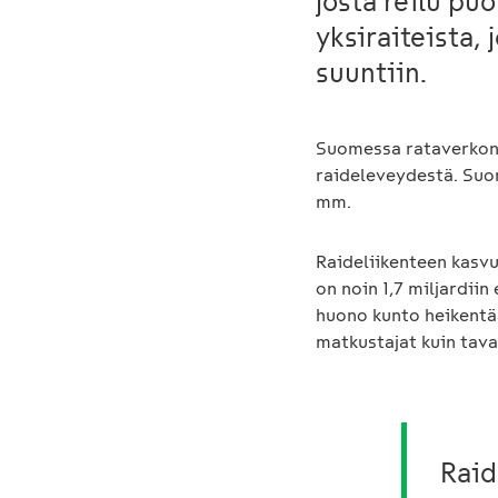
josta reilu pu
yksiraiteista,
suuntiin.
Suomessa rataverkon 
raideleveydestä. Suo
mm.
Raideliikenteen kasv
on noin 1,7 miljardii
huono kunto heikentää
matkustajat kuin tava
Raid