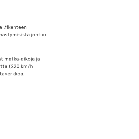
a liikenteen
öhästymisistä johtuu
t matka-aikoja ja
utta (220 km/h
ataverkkoa.