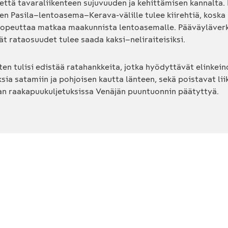
että tavaraliikenteen sujuvuuden ja kehittämisen kannalta.
en Pasila–lentoasema–Kerava-välille tulee kiirehtiä, koska 
 nopeuttaa matkaa maakunnista lentoasemalle. Pääväyläverk
 rataosuudet tulee saada kaksi–neliraiteisiksi.
ten tulisi edistää ratahankkeita, jotka hyödyttävät elinkei
ksia satamiin ja pohjoisen kautta länteen, sekä poistavat lii
an raakapuukuljetuksissa Venäjän puuntuonnin päätyttyä.