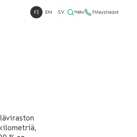
FI
EN
SV
Haku
Yhteystiedot
läviraston
kilometriä,