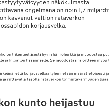
kastyytyväisyyden näkökulmasta
ittävänä ongelmana on noin 1,7 miljardi
on kasvanut valtion rataverkon
ossapidon korjausvelka.
kko on liikenteellisesti hyvin häiriöherkkä ja muodostaa pu
lle ja kilpailun lisäämiselle. Se muodostaa rajoitteen myös 
rkeänä, että korjausvelkaa lyhennetään määrätietoisesti j
 ja riittävällä tasolla rataverkon toimintavarmuuden lisää
kon kunto heijastuu