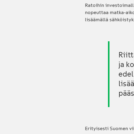
Ratoihin investoimall
nopeuttaa matka-aikoj
lisäämällä sähköistyk
Riit
ja k
edel
lisä
pääs
Erityisesti Suomen v