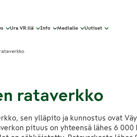
us
Ura VR:llä
Info
Medialle
Uutiset
rataverkko
n rataverkko
kko, sen ylläpito ja kunnostus ovat Väy
averkon pituus on yhteensä lähes 6 000 