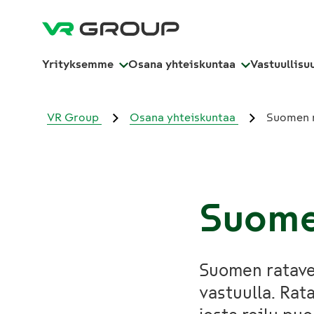
Yrityksemme
Osana yhteiskuntaa
Vastuullisu
VR Group
Osana yhteiskuntaa
Suomen 
Suome
Suomen rataver
vastuulla. Rat