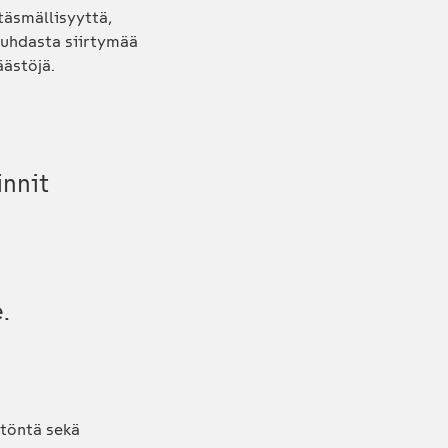
täsmällisyyttä,
puhdasta siirtymää
äästöjä.
innit
.
ätöntä sekä