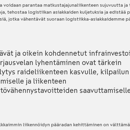
a voidaan parantaa matkustajajunaliikenteen sujuvuutta ja 
a, tehostaa logistiikan asiakkaiden kuljetuksia ja edistää 
siä, jotka vähentävät suoraan logistiikka-asiakkaidemme p
tävät ja oikein kohdennetut infrainvesto
orjausvelan lyhentäminen ovat tärkein
lytys raideliikenteen kasvulle, kilpailun
ämiselle ja liikenteen
tövähennystavoitteiden saavuttamiselle
ilkkaimmin liikennöidyn pääradan kehittäminen on välttäm