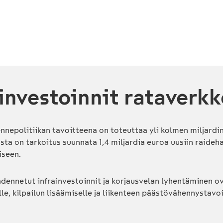
 investoinnit rataverk
ennepolitiikan tavoitteena on toteuttaa yli kolmen miljardi
sta on tarkoitus suunnata 1,4 miljardia euroa uusiin raideha
iseen.
ohdennetut infrainvestoinnit ja korjausvelan lyhentäminen ov
lle, kilpailun lisäämiselle ja liikenteen päästövähennystavo