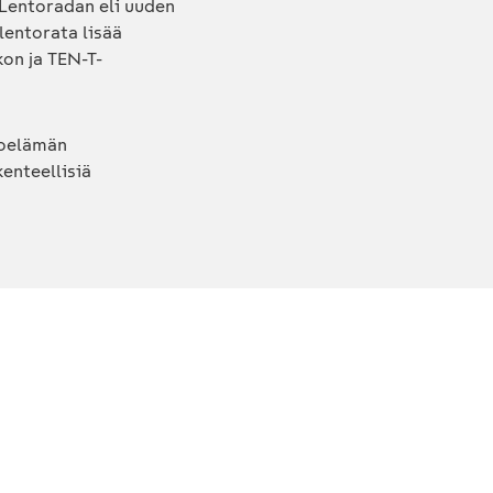
 Lentoradan eli uuden
lentorata lisää
on ja TEN-T-
noelämän
kenteellisiä