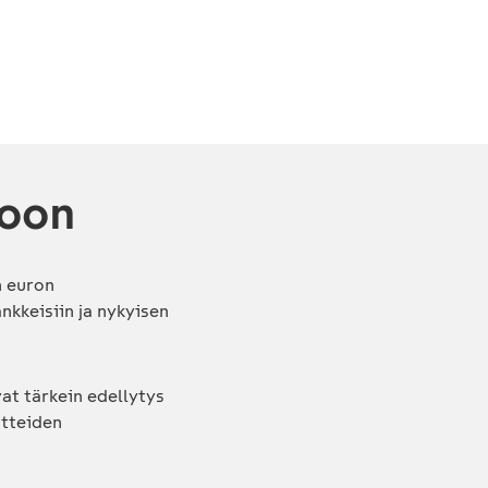
koon
n euron
nkkeisiin ja nykyisen
at tärkein edellytys
itteiden