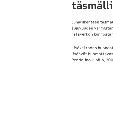
täsmäll
Junaliikenteen täsmäl
sujuvuuden varmistami
rataverkon kunnosta t
Lisäksi radan huonost
lisäävät huomattavast
Pendolino-junilla, 20