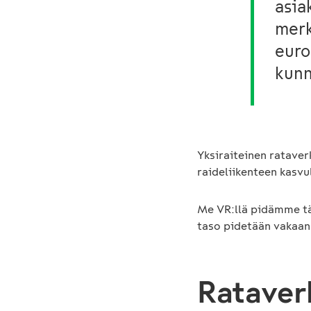
asia
merk
euro
kunn
Yksiraiteinen rataver
raideliikenteen kasvu
Me VR:llä pidämme tä
taso pidetään vakaana
Rataver