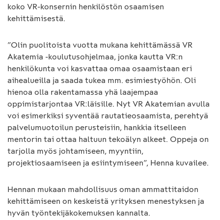
koko VR-konsernin henkilöstön osaamisen
kehittämisestä.
”Olin puolitoista vuotta mukana kehittämässä VR
Akatemia -koulutusohjelmaa, jonka kautta VR:n
henkilökunta voi kasvattaa omaa osaamistaan eri
aihealueilla ja saada tukea mm. esimiestyöhön. Oli
hienoa olla rakentamassa yhä laajempaa
oppimistarjontaa VR:läisille. Nyt VR Akatemian avulla
voi esimerkiksi syventää rautatieosaamista, perehtyä
palvelumuotoilun perusteisiin, hankkia itselleen
mentorin tai ottaa haltuun tekoälyn alkeet. Oppeja on
tarjolla myös johtamiseen, myyntiin,
projektiosaamiseen ja esiintymiseen”, Henna kuvailee.
Hennan mukaan mahdollisuus oman ammattitaidon
kehittämiseen on keskeistä yrityksen menestyksen ja
hyvän työntekijäkokemuksen kannalta.