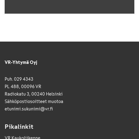
VR-Yhtymä Oyj
Puh. 029 4343
PL 488, 00096 VR
Radiokatu 3, 00240 Helsinki
Sähkö­posti­osoitteet muotoa
etunimi.sukunimi@vr.fi
Pikalinkit
VR Kaukoliikenne