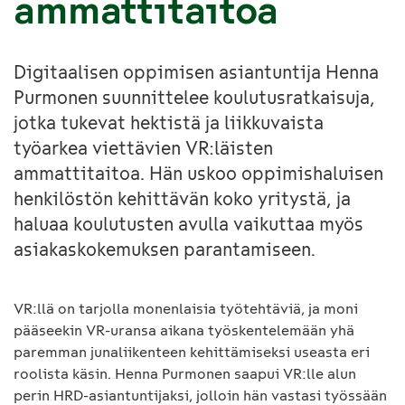
ammattitaitoa
Digitaalisen oppimisen asiantuntija Henna
Purmonen suunnittelee koulutusratkaisuja,
jotka tukevat hektistä ja liikkuvaista
työarkea viettävien VR:läisten
ammattitaitoa. Hän uskoo oppimishaluisen
henkilöstön kehittävän koko yritystä, ja
haluaa koulutusten avulla vaikuttaa myös
asiakaskokemuksen parantamiseen.
VR:llä on tarjolla monenlaisia työtehtäviä, ja moni
pääseekin VR-uransa aikana työskentelemään yhä
paremman junaliikenteen kehittämiseksi useasta eri
roolista käsin. Henna Purmonen saapui VR:lle alun
perin HRD-asiantuntijaksi, jolloin hän vastasi työssään