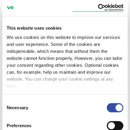
muutoskykyinen työyhteisö.
Henna Purmonen
This website uses cookies
We use cookies on this website to improve our services
and user experience. Some of the cookies are
Monipuolisuus motivoi
indispensable, which means that without them the
website cannot function properly. However, you can tailor
your consent regarding other cookies. Optional cookies
Henna on alun perin koulutukseltaan englannin
can, for example, help us maintain and improve our
opettaja, mutta huomasi vuoden opettajantyön jälkeen
website. You can change your cookie settings at any
nauttivansa erityisesti opetuksen suunnittelusta ja
time.
viestinnästä. Hän hakeutui siksi henkilöstöalalle ja
työskenteli myös IT-alalla verkkokurssien suunnittelun
Consent
parissa. VR:lle hänet toi halu päästä kehittämään
Necessary
Selection
toimivia oppimisratkaisuja kokonaisvaltaisemmin, ja
hiljalleen hän alkoi kiinnostua yhä enemmän
Preferences
uudenlaisista digitaalisista oppimisratkaisuista ja