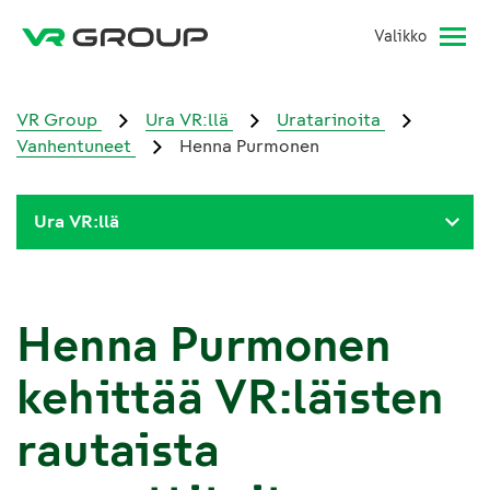
Valikko
VR Group
Ura VR:llä
Uratarinoita
Vanhentuneet
Henna Purmonen
Ura VR:llä
Henna Purmonen
kehittää VR:läisten
rautaista