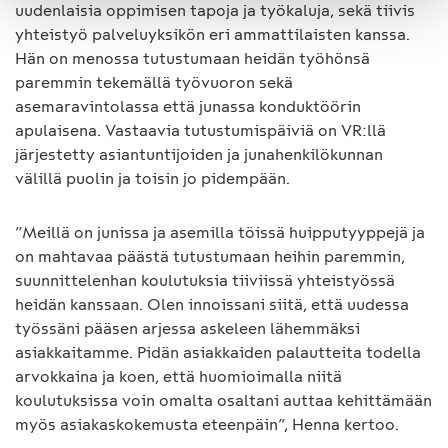
uudenlaisia oppimisen tapoja ja työkaluja, sekä tiivis
yhteistyö palveluyksikön eri ammattilaisten kanssa.
Hän on menossa tutustumaan heidän työhönsä
paremmin tekemällä työvuoron sekä
asemaravintolassa että junassa konduktöörin
apulaisena. Vastaavia tutustumispäiviä on VR:llä
järjestetty asiantuntijoiden ja junahenkilökunnan
välillä puolin ja toisin jo pidempään.
”Meillä on junissa ja asemilla töissä huipputyyppejä ja
on mahtavaa päästä tutustumaan heihin paremmin,
suunnittelenhan koulutuksia tiiviissä yhteistyössä
heidän kanssaan. Olen innoissani siitä, että uudessa
työssäni pääsen arjessa askeleen lähemmäksi
asiakkaitamme. Pidän asiakkaiden palautteita todella
arvokkaina ja koen, että huomioimalla niitä
koulutuksissa voin omalta osaltani auttaa kehittämään
myös asiakaskokemusta eteenpäin”, Henna kertoo.