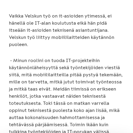
Vaikka Velskun työ on it-asioiden ytimessä, ei
hänellä ole IT-alan koulutusta eikä hän pidä
itseään it-asioiden teknisenä asiantuntijana.
Velskun työ liittyy mobiililaitteiden käytännön
puoleen.
- Minun roolini on tuoda IT-projekteihin
käytännönläheisyyttä sekä työntekijöiden viestiä
siitä, mitä mobiililaitteilla pitää pystyä tekemään,
mille on tarvetta, mitkä jutut toimivat työnteossa
ja mitkä taas eivät. Meidän tiimissä on erikseen
henkilöt, jotka vastaavat näiden teknisestä
toteutuksesta. Toki tässä on matkan varrella
oppinut teknisestä puolesta koko ajan lisää, mikä
auttaa kokonaisuuden hahmottamisessa ja
tehtävässä pärjäämisessä. Toimin ikään kuin
tulkkina työntekijöiden ja IT-porukan välissä,