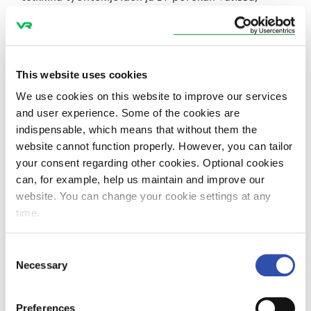
Velsku kuvaa.
This website uses cookies
We use cookies on this website to improve our services
and user experience. Some of the cookies are
indispensable, which means that without them the
website cannot function properly. However, you can tailor
your consent regarding other cookies. Optional cookies
can, for example, help us maintain and improve our
Velskun työssä arvokasta onkin vahva kentältä
website. You can change your cookie settings at any
saatu kokemus. Velsku toimi VR:llä ensin 7,5 vuotta
time.
lähiliikennekonduktöörinä, josta loppuajan myös
kouluttajana. Seuraavaksi oli vuorossa
Consent
palveluesimiehen rooli, jossa Velsku vastasi myös
Necessary
Selection
lähiliikenteen työntekijöiden it-asioiden
käytännöistä. Tämä johti nykyiseen tehtävään
Preferences
konsernin mobiililaitteista vastaavana IT Service