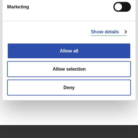
Marketing
Mitä seurauksia?
Show details
Kukaan ei loukkaantunut onnettomuudessa. Etelä-
Savon ELY-keskus ja Mikkelin seudun
Allow all
ympäristöpalvelut seuraavat onnettomuuden
ympäristövaikutuksia. Ympäristön tilasta
tiedotetaan aktiivisesti alueen asukkaille.
Allow selection
Onnettomuudessa kemikaalia levisi Mäntyharjun
Sarkajärveen ja Voikoskeen sekä Kouvolan
Deny
Vuohijärveen.