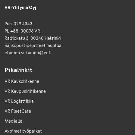
VR-Yhtymä Oyj
Puh. 029 4343
PL 488, 00096 VR
Radiokatu 3, 00240 Helsinki
Sähkö­posti­osoitteet muotoa
etunimi.sukunimi@vr.fi
Pikalinkit
VR Kaukoliikenne
VR Kaupunkiliikenne
VR Logistiikka
VR FleetCare
Medialle
Avoimet työpaikat