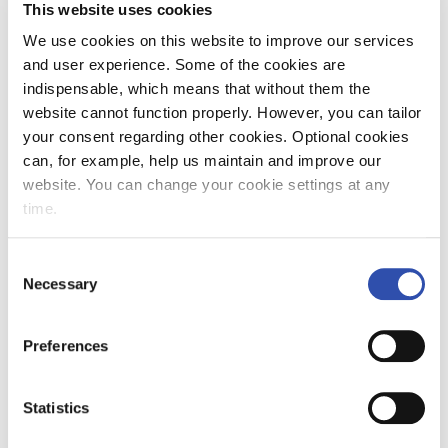
valumaan paikaltaan. Vaunut törmäsivät
This website uses cookies
päätepuskimeen, minkä seurauksena kaksi vaunua
We use cookies on this website to improve our services
suistui raiteelta ja toinen niistä rikkoutui. Säiliössä
and user experience. Some of the cookies are
oli 61 tonnia MTBE-kemikaalia, josta 35 tonnia valui
indispensable, which means that without them the
maahan. Ohi ajaneen tavarajunan kuljettaja
website cannot function properly. However, you can tailor
huomasi onnettomuuden alle puolessa tunnissa
your consent regarding other cookies. Optional cookies
sen sattumisesta.
can, for example, help us maintain and improve our
website. You can change your cookie settings at any
time.
Miksi?
Consent
Necessary
Selection
Otkesin tutkimuksen mukaan Kinnissä ei ollut
vallitseviin olosuhteisiin nähden riittävää määrää
Preferences
pysäytyskenkiä. Tilanteeseen vaikutti ennalta
arvaamattomat olosuhteet, joita olivat lämmennyt
sää, kiskojen kosteus, tuuli sekä ratatekniset
Statistics
ominaisuudet (mm. kaltevuus).