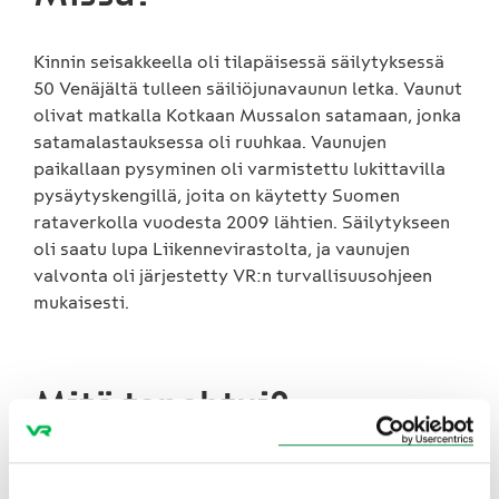
Kinnin seisakkeella oli tilapäisessä säilytyksessä
50 Venäjältä tulleen säiliöjunavaunun letka. Vaunut
olivat matkalla Kotkaan Mussalon satamaan, jonka
satamalastauksessa oli ruuhkaa. Vaunujen
paikallaan pysyminen oli varmistettu lukittavilla
pysäytyskengillä, joita on käytetty Suomen
rataverkolla vuodesta 2009 lähtien. Säilytykseen
oli saatu lupa Liikennevirastolta, ja vaunujen
valvonta oli järjestetty VR:n turvallisuusohjeen
mukaisesti.
Mitä tapahtui?
Onnettomuus tapahtui, kun vaunuletka lähti