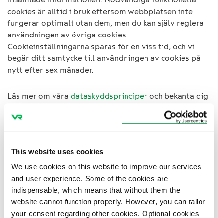
cookies är alltid i bruk eftersom webbplatsen inte
fungerar optimalt utan dem, men du kan själv reglera
användningen av övriga cookies.
Cookieinställningarna sparas för en viss tid, och vi
begär ditt samtycke till användningen av cookies på
nytt efter sex månader.
Läs mer om våra
dataskyddsprinciper
och bekanta dig
med dataskyddsbeskrivningarna.
Nödvändiga funktionella cookies
This website uses cookies
We use cookies on this website to improve our services
Vissa cookies är nödvändiga vad gäller funktionen,
and user experience. Some of the cookies are
säkerheten och användarvänligheten av vår
indispensable, which means that without them the
webbtjänst. Sådana cookies har bland annat att göra
website cannot function properly. However, you can tailor
med typsnitt, språkval och skalning efter skärmen.
your consent regarding other cookies. Optional cookies