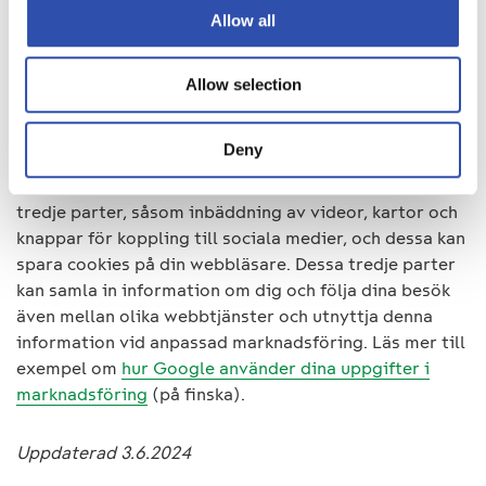
programmet Google Analytics för att följa
Allow all
användningen av våra digitala tjänster.
Allow selection
Cookies för reklam och inriktning
Deny
Vår webbplats använder tjänster eller funktioner från
tredje parter, såsom inbäddning av videor, kartor och
knappar för koppling till sociala medier, och dessa kan
spara cookies på din webbläsare. Dessa tredje parter
kan samla in information om dig och följa dina besök
även mellan olika webbtjänster och utnyttja denna
information vid anpassad marknadsföring. Läs mer till
exempel om
hur Google använder dina uppgifter i
marknadsföring
(på finska).
Uppdaterad 3.6.2024