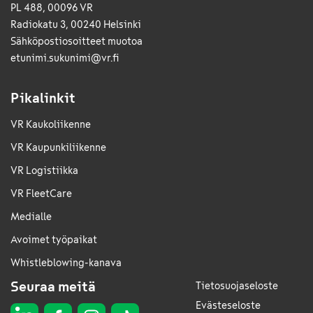
PL 488, 00096 VR
Radiokatu 3, 00240 Helsinki
Sähkö­posti­osoitteet muotoa
etunimi.sukunimi@vr.fi
Pikalinkit
VR Kaukoliikenne
VR Kaupunkiliikenne
VR Logistiikka
VR FleetCare
Medialle
Avoimet työpaikat
Whistleblowing-kanava
Seuraa meitä
Tietosuojaseloste
Evästeseloste