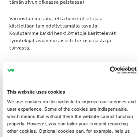
tämän sivun oikeassa palstassa).
Varmistamme aina, että henkilötietojasi
käsitellään lain edellyttämällä tavalla.
Koulutamme kaikki henkilötietoja käsittelevät
työntekijät asianmukaisesti tietosuojasta ja -
turvasta.
Tutustu tarkemmin henkilötietojen suojaamiseen ja
käsittelyyn
usein kysytyistä kysymyksistä
.
This website uses cookies
Sinun oikeutesi
We use cookies on this website to improve our services and
user experience. Some of the cookies are indispensable,
which means that without them the website cannot function
Henkilötietojen suojalla tarkoitetaan tiedollista
properly. However, you can tailor your consent regarding
itsemääräämisoikeutta.
other cookies. Optional cookies can, for example, help us