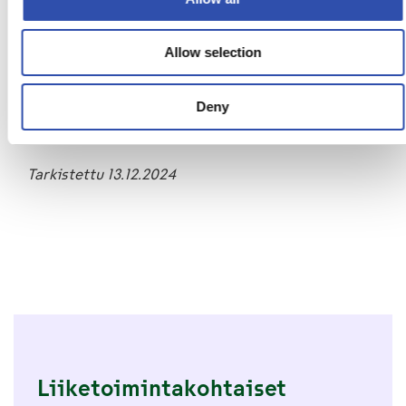
Tietosuoja ja tietoturva
Allow selection
Yksityisyys ja tietoturva kulkevat käsi kädessä.
Tietosuojan ja -turvan tarkoituksena on varmistaa,
että henkilötietojasi käsitellään asianmukaisesti ja
Deny
turvallisesti.
Tarkistettu 13.12.2024
Liiketoimintakohtaiset