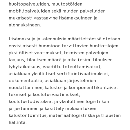
huoltopalveluiden, muutostöiden,
mobiilipalveluiden sekä muiden palveluiden
mukaisesti vastaavine lisämaksuineen ja
alennuksineen.
Lisämaksuja ja -alennuksia määritettäessä otetaan
ensisijaisesti huomioon tarvittavien huoltotilojen
yksilölliset vaatimukset, teknisten palvelujen
laajuus, tilauksen määrä ja aika (esim. tilauksen
lyhytaikaisuus, vaadittu toteuttamisaika),
asiakkaan yksilölliset sertifiointivaatimukset,
dokumentaatio, asiakkaan järjestelmien
noudattaminen, kalusto- ja komponenttikohtaiset
tekniset ja koulutusvaatimukset,
koulutustodistukset ja yksilöllinen logistiikan
järjestäminen ja käsittely mukaan lukien
kalustontoimitus, materiaalilogistiikka ja tilausten
hallinta.