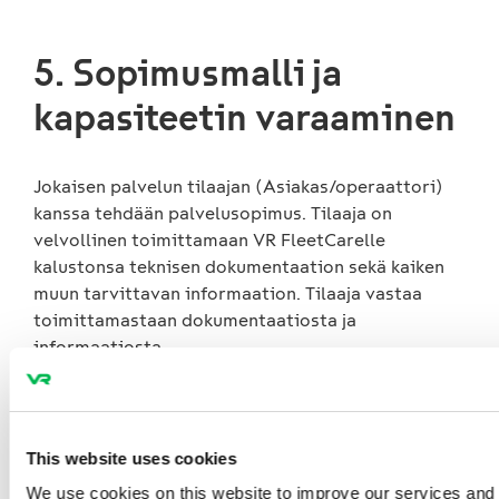
5. Sopimusmalli ja
kapasiteetin varaaminen
Jokaisen palvelun tilaajan (Asiakas/operaattori)
kanssa tehdään palvelusopimus. Tilaaja on
velvollinen toimittamaan VR FleetCarelle
kalustonsa teknisen dokumentaation sekä kaiken
muun tarvittavan informaation. Tilaaja vastaa
toimittamastaan dokumentaatiosta ja
informaatiosta.
VR FleetCare laatii palveluntilaajan toimittaman
palvelutarpeen perusteella alustavan vuosittaisen
palvelusuunnitelman sekä tunnistaa mahdolliset
This website uses cookies
ristiriitatilanteet eri tilaajien suunnitelmien
We use cookies on this website to improve our services and