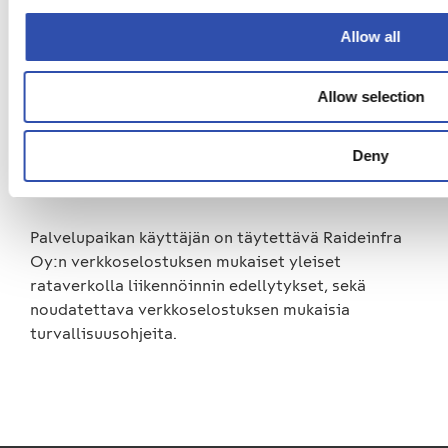
mukaisessa suhteessa.
Allow all
Palvelun ensimmäinen vuosi on käyttöönottovuosi,
jolloin palvelun toteuttamista kokeillaan ja
Allow selection
seurataan, ja jonka jälkeen toimintamallin
toimivuutta arvioidaan. Mikäli todetaan
Deny
korjaustarpeita, palvelua muutetaan tarvittavalla
tavalla.
Palvelupaikan käyttäjän on täytettävä Raideinfra
Oy:n verkkoselostuksen mukaiset yleiset
rataverkolla liikennöinnin edellytykset, sekä
noudatettava verkkoselostuksen mukaisia
turvallisuusohjeita.