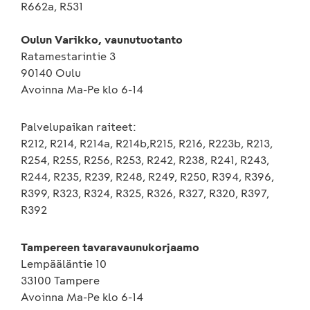
R662a, R531
Oulun Varikko, vaunutuotanto
Ratamestarintie 3
90140 Oulu
Avoinna Ma-Pe klo 6-14
Palvelupaikan raiteet:
R212, R214, R214a, R214b,R215, R216, R223b, R213,
R254, R255, R256, R253, R242, R238, R241, R243,
R244, R235, R239, R248, R249, R250, R394, R396,
R399, R323, R324, R325, R326, R327, R320, R397,
R392
Tampereen tavaravaunukorjaamo
Lempääläntie 10
33100 Tampere
Avoinna Ma-Pe klo 6-14