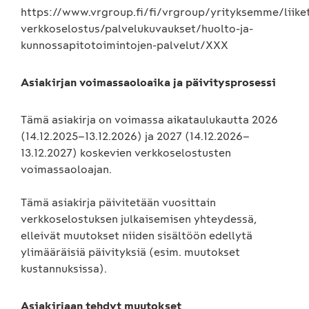
https://www.vrgroup.fi/fi/vrgroup/yrityksemme/liiket
verkkoselostus/palvelukuvaukset/huolto-ja-
kunnossapitotoimintojen-palvelut/XXX
Asiakirjan voimassaoloaika ja päivitysprosessi
Tämä asiakirja on voimassa aikataulukautta 2026
(14.12.2025
–13.12.2026) ja 2027 (14.12.2026–
13.12.2027) koskevien verkkoselostusten
voimassaoloajan.
Tämä asiakirja päivitetään vuosittain
verkkoselostuksen julkaisemisen yhteydessä,
elleivät muutokset niiden sisältöön edellytä
ylimääräisiä päivityksiä (esim. muutokset
kustannuksissa).
Asiakirjaan tehdyt muutokset