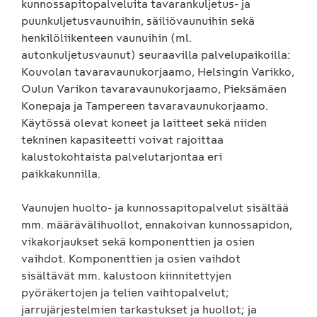
kunnossapitopalveluita tavarankuljetus- ja
puunkuljetusvaunuihin, säiliövaunuihin sekä
henkilöliikenteen vaunuihin (ml.
autonkuljetusvaunut) seuraavilla palvelupaikoilla:
Kouvolan tavaravaunukorjaamo, Helsingin Varikko,
Oulun Varikon tavaravaunukorjaamo, Pieksämäen
Konepaja ja Tampereen tavaravaunukorjaamo.
Käytössä olevat koneet ja laitteet sekä niiden
tekninen kapasiteetti voivat rajoittaa
kalustokohtaista palvelutarjontaa eri
paikkakunnilla.
Vaunujen huolto- ja kunnossapitopalvelut sisältää
mm. määrävälihuollot, ennakoivan kunnossapidon,
vikakorjaukset sekä komponenttien ja osien
vaihdot. Komponenttien ja osien vaihdot
sisältävät mm. kalustoon kiinnitettyjen
pyöräkertojen ja telien vaihtopalvelut;
jarrujärjestelmien tarkastukset ja huollot; ja