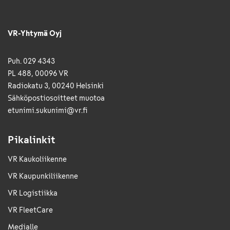
VR-Yhtymä Oyj
Puh. 029 4343
PL 488, 00096 VR
Radiokatu 3, 00240 Helsinki
Sähkö­posti­osoitteet muotoa
etunimi.sukunimi@vr.fi
Pikalinkit
VR Kaukoliikenne
VR Kaupunkiliikenne
VR Logistiikka
VR FleetCare
Medialle