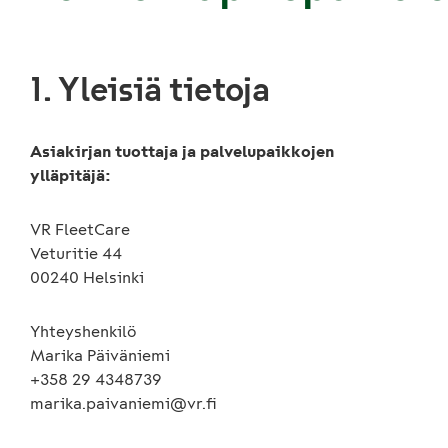
1. Yleisiä tietoja
Asiakirjan tuottaja ja palvelupaikkojen
ylläpitäjä:
VR FleetCare
Veturitie 44
00240 Helsinki
Yhteyshenkilö
Marika Päiväniemi
+358 29 4348739
marika.paivaniemi@vr.fi