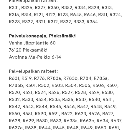
Palvelupaikan raiteet:
R331, R326, R327, R350, R352, R334, R328, R313,
R315, R314, R121, R122, R123, R645, R646, R311, R324,
R323, R322, R321, R312, R332, R333, R354
Palvelukonepaja, Pieksämäki
Vanha Jäppiläntie 60
76120 Pieksämäki
Avoinna Ma-Pe klo 6-14
Palvelupaikan raiteet:
R631, R519, R776, R783a, R783b, R784, R785a,
R785b, R501, R502, R503, R504, R505, R506, R507,
R520, R521, R524, R526, R527, R528, R529, R530,
R532, R533, R534, R535, R536, R537, R540, R541,
R542, R543, R544, R545, R546, R547, R548, R549,
R550, R551, R590, R591, R622, R623, R626, R627,
R628, R629, R630, R633, R633a, R663b, R634, R637,
R637a, R638, R644, R645, R648, R649, R650, R651,