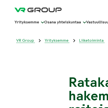
Yrityksemme
Osana yhteiskuntaa
Vastuullisu
VR Group
Yrityksemme
Liiketoiminta
Rataka
hakem