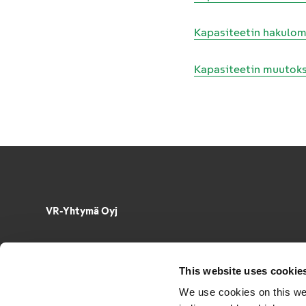
Kapasiteetin hakuloma
Kapasiteetin muutok
VR-Yhtymä Oyj
Puh. 029 4343
PL 488, 00096 VR
This website uses cookie
Radiokatu 3, 00240 Helsinki
We use cookies on this we
Sähkö­posti­osoitteet muotoa