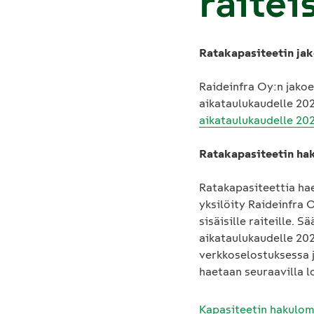
raitei
Ratakapasiteetin jak
Raideinfra Oy:n jako
aikataulukaudelle 2027
aikataulukaudelle 20
Ratakapasiteetin ha
Ratakapasiteettia hae
yksilöity Raideinfra 
sisäisille raiteille.
aikataulukaudelle 202
verkkoselostuksessa j
haetaan seuraavilla l
Kapasiteetin hakulo