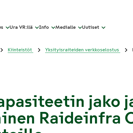
us
Ura VR:llä
Info
Medialle
Uutiset
Kiinteistöt
Yksityisraiteiden verkkoselostus
pasiteetin jako j
inen Raideinfra 