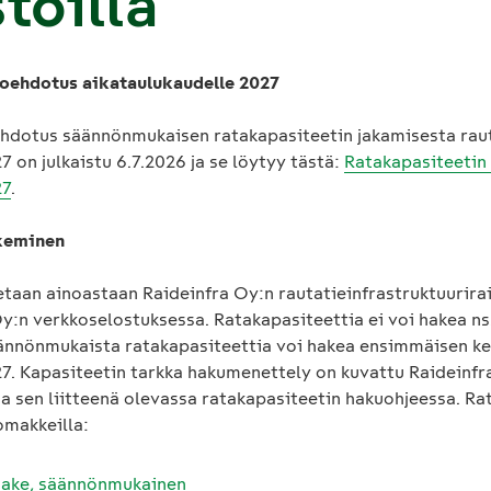
stoilla
oehdotus aikataulukaudelle 2027
ehdotus säännönmukaisen ratakapasiteetin jakamisesta raut
 on julkaistu 6.7.2026 ja se löytyy tästä:
Ratakapasiteetin
27
.
keminen
taan ainoastaan Raideinfra Oy:n rautatieinfrastruktuurirait
Oy:n verkkoselostuksessa. Ratakapasiteettia ei voi hakea ns
 Säännönmukaista ratakapasiteettia voi hakea ensimmäisen k
7. Kapasiteetin tarkka hakumenettely on kuvattu Raideinfr
a sen liitteenä olevassa ratakapasiteetin hakuohjeessa. Ra
omakkeilla:
make, säännönmukainen