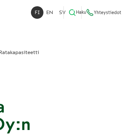
FI
EN
SV
Haku
Yhteystiedot
Ratakapasiteetti
a
Oy:n