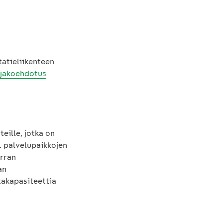
atieliikenteen
 jakoehdotus
eille, jotka on
. palvelupaikkojen
erran
an
takapasiteettia