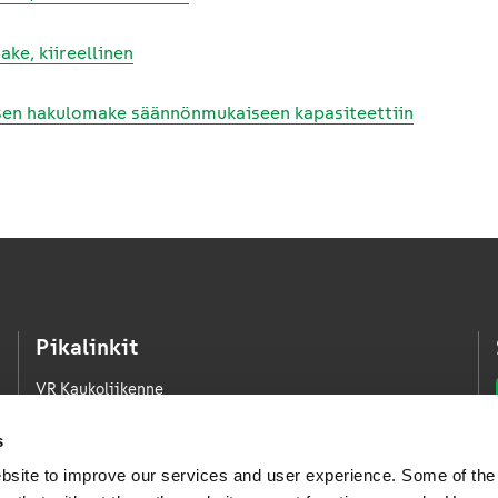
ke, kiireellinen
sen hakulomake säännönmukaiseen kapasiteettiin
Pikalinkit
VR Kaukoliikenne
VR Kaupunkiliikenne
s
VR Logistiikka
bsite to improve our services and user experience. Some of the