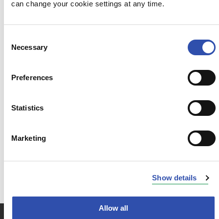
can change your cookie settings at any time.
Vuoden 2016 raportti
Consent
Vuoden 2015 raportti
Necessary
Selection
Vuoden 2014 raportti
Preferences
Vuoden 2013 raportti
Statistics
Vuoden 2012 raportti
Marketing
Vuoden 2011 raportti
Show details
Allow all