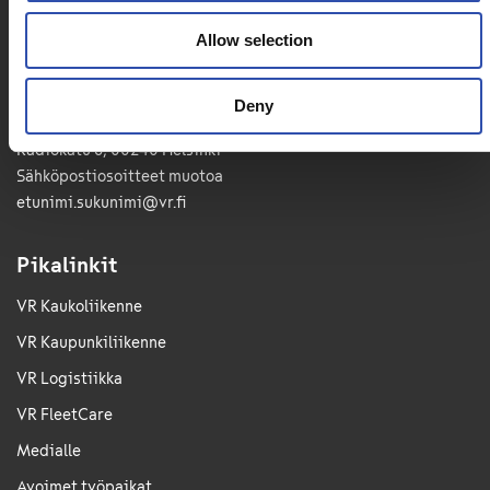
VR-Yhtymä Oyj
Allow selection
Puh. 029 4343
Deny
PL 488, 00096 VR
Radiokatu 3, 00240 Helsinki
Sähkö­posti­osoitteet muotoa
etunimi.sukunimi@vr.fi
Pikalinkit
VR Kaukoliikenne
VR Kaupunkiliikenne
VR Logistiikka
VR FleetCare
Medialle
Avoimet työpaikat