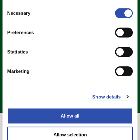
Consent
Necessary
Selection
Preferences
Statistics
Marketing
Show details
Allow all
I vår strategi är vårt företags kärnverksamhet
Allow selection
passagerartrafiken i Finland och Sverige samt