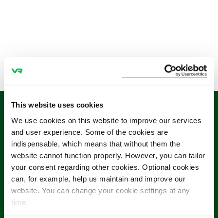
fokuserar på tre mål:
Nöjda kunder bidrar till tillväxt
Effektivitet skapar en lönsam framtid
Engagerande medarbetare skapar framgång
This website uses cookies
Genom tillväxt kommer
We use cookies on this website to improve our services
vår verksamhets avtryck
and user experience. Some of the cookies are
indispensable, which means that without them the
att öka
website cannot function properly. However, you can tailor
your consent regarding other cookies. Optional cookies
can, for example, help us maintain and improve our
Samtidigt som vi främjar populariteten för spår-
website. You can change your cookie settings at any
och kollektivtrafiken minskar vi våra kunders och
time.
hela samhällets utsläpp.