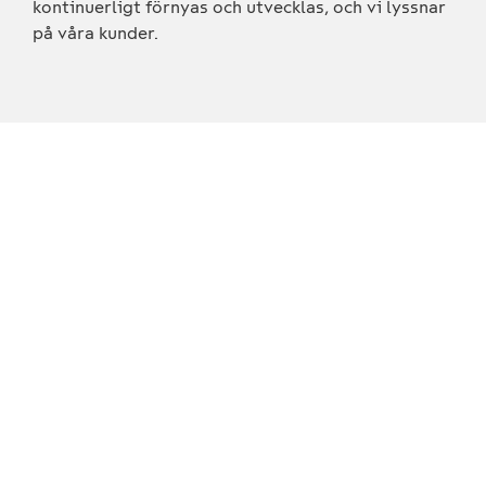
kontinuerligt förnyas och utvecklas, och vi lyssnar
på våra kunder.
Vi strävar mot vår vision
med en strategi som