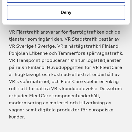
godstrafiken i Finland. Våra affärsenheter är VR
Fjärrtrafik, VR Stadstrafik och VR Transpoint
Deny
(logistik).
VR Fjärrtrafik ansvarar för fjärrtågtrafiken och de
tjänster som ingår i den. VR Stadstrafik består av
VR Sverige i Sverige, VR:s närtågstrafik i Finland,
Pohjolan Liikenne och Tammerfors spårvagnstrafik.
VR Transpoint producerar i sin tur logistiktjänster
på räls i Finland. Huvuduppgiften för VR FleetCare
är högklassigt och kostnadseffektivt underhåll av
VR:s spårmateriel, och FleetCare spelar en viktig
roll i att förbättra VR:s kundupplevelse. Dessutom
erbjuder FleetCare komponentunderhåll,
modernisering av materiel och tillverkning av
vagnar samt digitala produkter för europeiska
kunder.