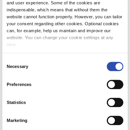
Finlands järnvägsmuseum (2019–):
and user experience. Some of the cookies are
styrelseledamot
indispensable, which means that without them the
website cannot function properly. However, you can tailor
your consent regarding other cookies. Optional cookies
can, for example, help us maintain and improve our
website. You can change your cookie settings at any
Janne Hattula
time.
Direktör, stadstrafik, Finland & Sverige
Consent
f. 1978, restonom
Necessary
Selection
Anställd vid VR sedan april 2022. Ledamot i
Preferences
ledningsgruppen sedan augusti 2023.
Statistics
Central arbetserfarenhet
Airpro-koncernen (2014–2022):
Marketing
verkställande direktör