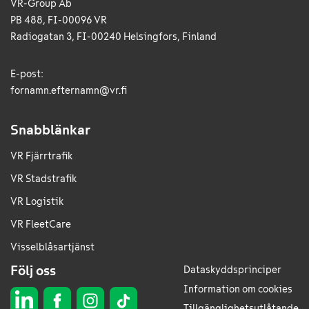
VR-Group Ab
PB 488, FI-00096 VR
Radiogatan 3, FI-00240 Helsingfors, Finland
E-post:
fornamn.efternamn@vr.fi
Snabblänkar
VR Fjärrtrafik
VR Stadstrafik
VR Logistik
VR FleetCare
Visselblåsartjänst
Följ oss
Dataskyddsprinciper
Information om cookies
Tillgänglighetsutlåtande