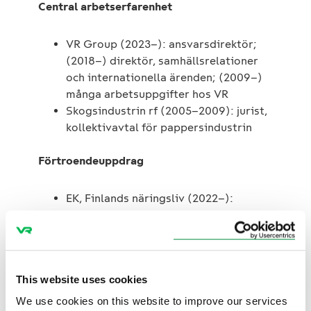
Central arbetserfarenhet
VR Group (2023–): ansvarsdirektör;
(2018–) direktör, samhällsrelationer
och internationella ärenden; (2009–)
många arbetsuppgifter hos VR
Skogsindustrin rf (2005–2009): jurist,
kollektivavtal för pappersindustrin
Förtroendeuppdrag
EK, Finlands näringsliv (2022–):
ledamot i energi- och klimatutskottet
Arbetsgivarna för servicebranscherna
Palta (2009–): flera
förtroendeuppdrag
This website uses cookies
Centralhandelskammaren (2020–):
ledamot i trafikutskottet
We use cookies on this website to improve our services