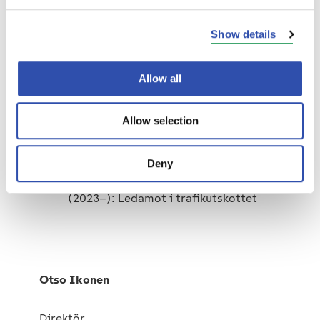
SAS-koncernen (2003–2014): olika
företagsledningsuppgifter samt Blue1
Show details
Oy, verkställande direktör 2012–2014
Förtroendeuppdrag
Allow all
Autoliikenteen Työnantajaliitto
Allow selection
(2023–): styrelsemedlem
Linja-autoliitto (2024–):
Deny
styrelsemedlem
Helsingforsregionens handelskammare
(2023–): Ledamot i trafikutskottet
Otso Ikonen
Direktör,